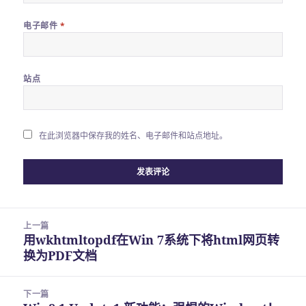
电子邮件
*
站点
在此浏览器中保存我的姓名、电子邮件和站点地址。
文
上一篇
章
用wkhtmltopdf在Win 7系统下将html网页转
上
导
换为PDF文档
篇
航
文
章：
下一篇