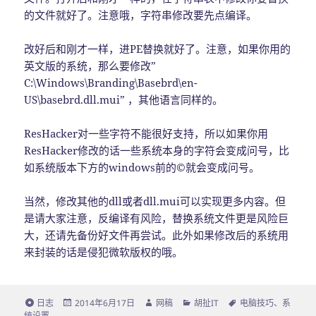
的文件就好了。注意哦，字符串修改要先点编译。
改好后和刚才一样，进PE替换就好了。注意，如果你用的
英文版的系统，那么要修改”
C:\Windows\Branding\Basebrd\en-
US\basebrd.dll.mui” ，其他语言同样的。
ResHacker对一些字符不能很好支持，所以如果你用
ResHacker修改的话一些系统本身的字符会变成问号，比
如系统版本下方的windows前的©就会变成问号。
当然，修改其他的dll或者dll.mui可以实现更多内容。但
是请大家注意，反编译有风险，替换系统文件更是风险巨
大，还请先备份好文件再尝试。此外如果修改后的系统用
来封装的话是侵犯微软版权的哦。
格
日志
发
2014年6月17日
作
网稿
分
胡扯IT
标
电脑技巧
、
系
统设置
式
布
者
类
签