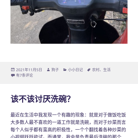
发
2021年11月5日
作
狗子
分
小小日记
标
农村
、
生活
布
家乡，好美
有7条评论
者
类
签
于
该不该讨厌洗碗？
最近在生活中我发现一个有趣的现象：就是对于做饭吃饭
大多数人最不喜欢的一道工作就是洗碗，而对于炒菜而言
每个人似乎都有蛮高的积极性，一个个翻找着各种炒菜的
小视频跃跃欲试。而通常，我会是负责最后洗碗的那个