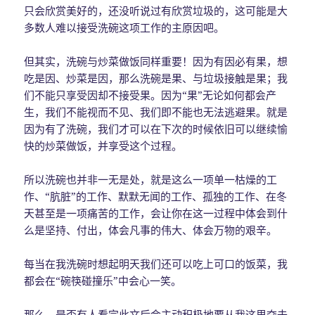
只会欣赏美好的，还没听说过有欣赏垃圾的，这可能是大
多数人难以接受洗碗这项工作的主原因吧。
但其实，洗碗与炒菜做饭同样重要！因为有因必有果，想
吃是因、炒菜是因，那么洗碗是果、与垃圾接触是果；我
们不能只享受因却不接受果。因为“果”无论如何都会产
生，我们不能视而不见、我们即不能也无法逃避果。就是
因为有了洗碗，我们才可以在下次的时候依旧可以继续愉
快的炒菜做饭，并享受这个过程。
所以洗碗也并非一无是处，就是这么一项单一枯燥的工
作、“肮脏”的工作、默默无闻的工作、孤独的工作、在冬
天甚至是一项痛苦的工作，会让你在这一过程中体会到什
么是坚持、付出，体会凡事的伟大、体会万物的艰辛。
每当在我洗碗时想起明天我们还可以吃上可口的饭菜，我
都会在“碗筷碰撞乐”中会心一笑。
那么，是否有人看完此文后会主动积极地要从我这里夺去