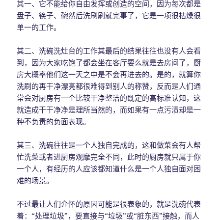
其一、它不能给你自由发挥或创造的空间，因为每次都是
盘子、筷子、碗然后洗刷刷就完事了，它是一项很枯燥很
单一的工作。
其二、洗碗洗灶台的工作其最后的结果往往也没有人会看
到，因为大家吃饱了都会坐在客厅要么就是去房间了，厨
房大概率他们这一天之中是不会再进去的。是的，就算你
洗刷的再干净漂亮都很难得到别人的称赞，反而是人们通
常会对厨房有一个比较干净整洁的既定的高标准认知，这
就造成干干净净是理所当然的，而如果有一点污渍却是一
种不负责的负面表现。
其三、洗碗往往是一个人独自完成的，这和做菜会有人帮
忙洗菜或者进厨房观摩完全不同，此时的厨房就只属于你
一个人，有经历的人应该都知道什么是一个人独自面对困
难的场景。
不过最让人们介怀的原因可能是很表象的，就是洗碗代表
着：“处理垃圾”，要直接与“垃圾”或“脏东西”接触，而人