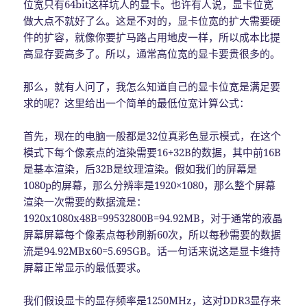
位宽只有64bit这样坑人的显卡。也许有人说，显卡位宽
做大点不就好了么。这是不对的，显卡位宽的扩大需要硬
件的扩容，就像你要扩马路占用地皮一样，所以成本比提
高显存要高多了。所以，通常高位宽的显卡要贵很多的。
那么，就有人问了，我怎么知道自己的显卡位宽是满足要
求的呢？这里给出一个简单的最低位宽计算公式：
首先，现在的电脑一般都是32位真彩色显示模式，在这个
模式下每个像素点的渲染需要16+32B的数据，其中前16B
是基本渲染，后32B是纹理渲染。假如我们的屏幕是
1080p的屏幕，那么分辨率是1920×1080，那么整个屏幕
渲染一次需要的数据流是：
1920x1080x48B=99532800B=94.92MB，对于通常的液晶
屏幕屏幕每个像素点每秒刷新60次，所以每秒需要的数据
流是94.92MBx60=5.695GB。话一句话来说这是显卡维持
屏幕正常显示的最低要求。
我们假设显卡的显存频率是1250MHz，这对DDR3显存来