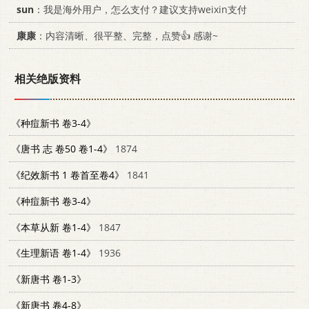
sun
：我是海外用户，怎么支付？建议支持weixin支付
康康
：内容清晰、很平整、完整，点赞👍 感谢~
相关绝版资料
《种痘新书 卷3-4》
《唐书 志 卷50 卷1-4》
1874
《纪效新书 1 卷首至卷4》
1841
《种痘新书 卷3-4》
《本草从新 卷1-4》
1847
《生理新语 卷1-4》
1936
《新唐书 卷1-3》
《新唐书 卷4-8》