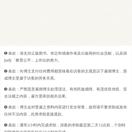
➊️ 条款：请支持正版图书。肯定和感激作者及出版商的社会贡献，以及国
Jia在「教育公平」上作出的努力。
➋️️ 条款：向博主支付任何费用都意味着在访客的主观意识下雇佣博主，形
成博主受雇于访客的劳务关系。
➌ 条款：严禁恶意雇佣博主处理违法、有伤民族感情、有违优良传统、安
全法规之内容，雇方需承担相关后果。
➍ 条款：博主会对受雇之资料内容进行安全审查，故而请不要求助或发布
任何不法内容，此类求助直接退款。
➎ 条款：通常2小时内完成求助，深夜的求助最迟第二天12点前，个别特
别疑难的会提前告知在24小时内完成。