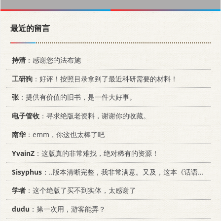
最近的留言
持清
：感谢您的法布施
工研狗
：好评！按照目录拿到了最近科研需要的材料！
张
：提供有价值的旧书，是一件大好事。
电子管收
：寻求绝版老资料，谢谢你的收藏。
南华
：emm，你这也太棒了吧
YvainZ
：这版真的非常难找，绝对稀有的资源！
Sisyphus
：..版本清晰完整，我非常满意。又及，这本《话语的真相》...
学者
：这个绝版了买不到实体，太感谢了
dudu
：第一次用，游客能弄？