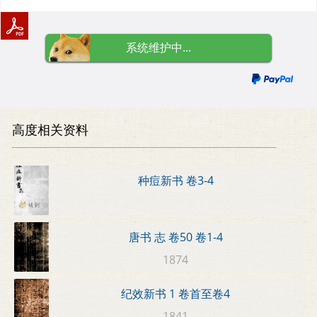
系统维护中...
高度相关资料
种痘新书 卷3-4
唐书 志 卷50 卷1-4
1874
纪效新书 1 卷首至卷4
1841