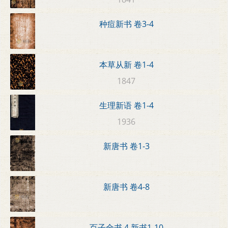
种痘新书 卷3-4
本草从新 卷1-4
1847
生理新语 卷1-4
1936
新唐书 卷1-3
新唐书 卷4-8
百子全书 4 新书1-10