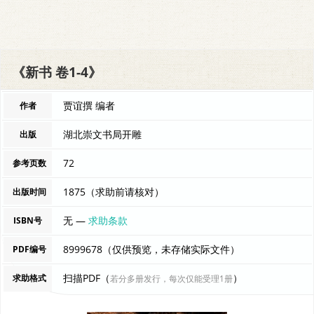
《新书 卷1-4》
贾谊撰 编者
作者
湖北崇文书局开雕
出版
72
参考页数
1875（求助前请核对）
出版时间
无 —
求助条款
ISBN号
8999678（仅供预览，未存储实际文件）
PDF编号
扫描PDF（
）
求助格式
若分多册发行，每次仅能受理1册