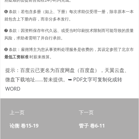
➏ 条款：若包含多册（如上、下册）每次求助仅受理一册，除非原本一本
就包含上下册内容，而非分多本发行。
➐ 条款：因资料保存年代久远、或受当时印刷技术限制而可能导致的质量
风险，求助者需明了并自行承担。
➑ 条款：雇佣博主为您从事资料处理服务是收费的，其设定参照了北京市
最低工资标准
时薪来推算。
提示：百度云已更名为百度网盘（百度盘），天翼云盘、
微盘下载地址……暂未提供。
➥ PDF文字可复制化或转
WORD
上一页
下一页
论衡 卷15-19
管子 卷6-11