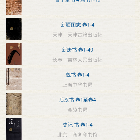
新疆图志 卷1-4
天津：天津古籍出版社
新唐书 卷1-40
长春：吉林人民出版社
魏书 卷1-4
上海中华书局
后汉书 卷1至卷4
金陵书局
史记 书 卷1-4
北京：商务印书馆