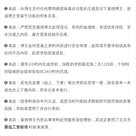
➋️️ 条款：向博主支付任何费用都意味着在访客的主观意识下雇佣博主，形
成博主受雇于访客的劳务关系。
➌ 条款：严禁恶意雇佣博主处理违法、有伤民族感情、有违优良传统、安
全法规之内容，雇方需承担相关后果。
➍ 条款：博主会对受雇之资料内容进行安全审查，故而请不要求助或发布
任何不法内容，此类求助直接退款。
➎ 条款：通常2小时内完成求助，深夜的求助最迟第二天12点前，个别特
别疑难的会提前告知在24小时内完成。
➏ 条款：若包含多册（如上、下册）每次求助仅受理一册，除非原本一本
就包含上下册内容，而非分多本发行。
➐ 条款：因资料保存年代久远、或受当时印刷技术限制而可能导致的质量
风险，求助者需明了并自行承担。
➑ 条款：雇佣博主为您从事资料处理服务是收费的，其设定参照了北京市
最低工资标准
时薪来推算。