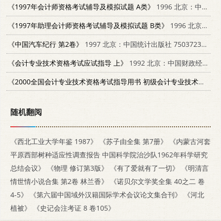
《1997年会计师资格考试辅导及模拟试题 A类》
1996 北京：中国经济出版社 7501729565
《1997年助理会计师资格考试辅导及模拟试题 B类》
1996 北京：中国经济出版社 750172959X
《中国汽车纪行 第2卷》
1997 北京：中国统计出版社 7503723289
《会计专业技术资格考试应试指导 上》
1992 北京：中国财政经济出版社 7500519176
《2000全国会计专业技术资格考试指导用书 初级会计专业技术资格考试复习指南及模拟试题 修订版》
随机翻阅
《西北工业大学年鉴 1987》
《苏子由全集 第7册》
《内蒙古河套
平原西部树种适应性调查报告 中国科学院治沙队1962年科学研究
总结会议》
《物理 修订第3版》
《有了爱就有了一切》
《明清言
情世情小说合集 第2卷 林兰香》
《诺贝尔文学奖全集 40之二 卷
4-5》
《第六届中国域外汉籍国际学术会议论文集合刊》
《河北
植被》
《史记会注考证 8 卷105》