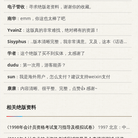
电子管收
：寻求绝版老资料，谢谢你的收藏。
南华
：emm，你这也太棒了吧
YvainZ
：这版真的非常难找，绝对稀有的资源！
Sisyphus
：..版本清晰完整，我非常满意。又及，这本《话语的真相》...
学者
：这个绝版了买不到实体，太感谢了
dudu
：第一次用，游客能弄？
sun
：我是海外用户，怎么支付？建议支持weixin支付
康康
：内容清晰、很平整、完整，点赞👍 感谢~
相关绝版资料
《1998年会计员资格考试复习指导及模拟试卷》
1997 北京：中国经济出版社 7501740852