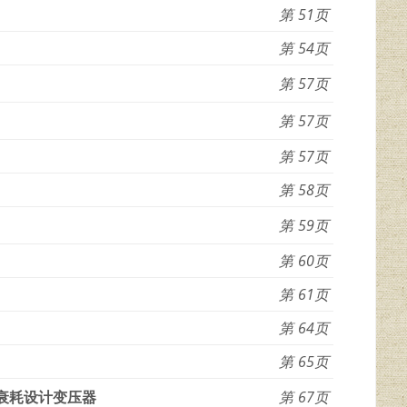
51
54
57
57
57
58
59
60
61
64
65
衰耗设计变压器
67