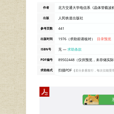
作者
人民铁道出版社
出版
441
参考页数
1976（求助前请核对）
目录预览
出版时间
无 —
求助条款
ISBN号
89502448（仅供预览，未存储实
PDF编号
扫描PDF（
求助格式
若分多册发行，每次仅能受