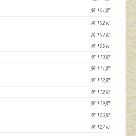
101
102
102
105
110
111
112
112
119
126
127