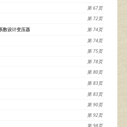
67
72
系数设计变压器
74
74
75
78
80
83
83
90
92
98