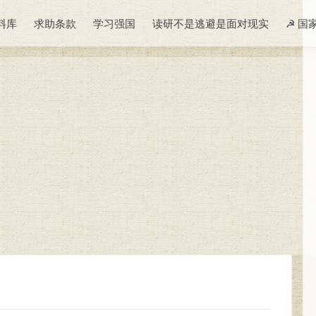
料库
求助条款
学习强国
读研不是逃避是面对现实
☭ 国