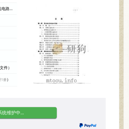
北方交通大学电信系《晶体管载波机电路原理》编写组编 编者
际文件）
）
理1册
系统维护中...