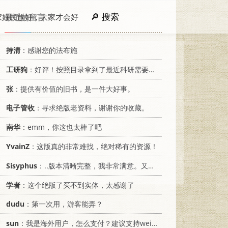
搜索
家好民族好，大家才会好
最近的留言
持清
：感谢您的法布施
工研狗
：好评！按照目录拿到了最近科研需要的材料！
张
：提供有价值的旧书，是一件大好事。
电子管收
：寻求绝版老资料，谢谢你的收藏。
南华
：emm，你这也太棒了吧
YvainZ
：这版真的非常难找，绝对稀有的资源！
Sisyphus
：..版本清晰完整，我非常满意。又及，这本《话语的真相》...
学者
：这个绝版了买不到实体，太感谢了
dudu
：第一次用，游客能弄？
sun
：我是海外用户，怎么支付？建议支持weixin支付