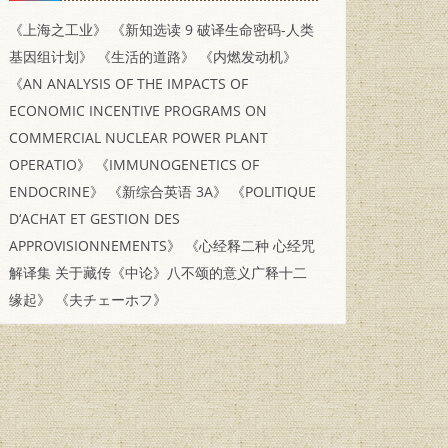
《上海之工业》
《新知选读 9 破译生命密码-人类
基因组计划》
《生活的道路》
《内燃发动机》
《AN ANALYSIS OF THE IMPACTS OF
ECONOMIC INCENTIVE PROGRAMS ON
COMMERCIAL NUCLEAR POWER PLANT
OPERATIO》
《IMMUNOGENETICS OF
ENDOCRINE》
《新综合英语 3A》
《POLITIQUE
D‘ACHAT ET GESTION DES
APPROVISIONNEMENTS》
《心经释二种 心经咒
解译集 关于藏传《中论》八不颂的意义广释十二
缘起》
《夫チェーホフ》