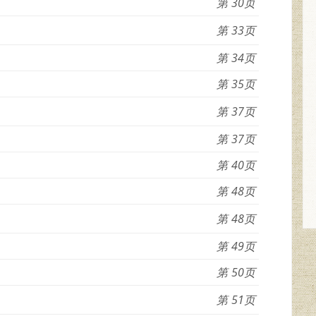
30
33
34
35
37
37
40
48
48
49
50
51