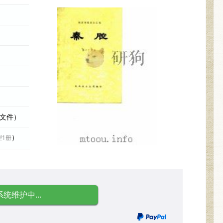
际文件）
）
理1册
系统维护中...