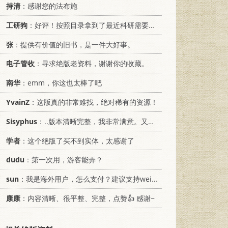
持清
：感谢您的法布施
工研狗
：好评！按照目录拿到了最近科研需要的材料！
张
：提供有价值的旧书，是一件大好事。
电子管收
：寻求绝版老资料，谢谢你的收藏。
南华
：emm，你这也太棒了吧
YvainZ
：这版真的非常难找，绝对稀有的资源！
Sisyphus
：..版本清晰完整，我非常满意。又及，这本《话语的真相》...
学者
：这个绝版了买不到实体，太感谢了
dudu
：第一次用，游客能弄？
sun
：我是海外用户，怎么支付？建议支持weixin支付
康康
：内容清晰、很平整、完整，点赞👍 感谢~