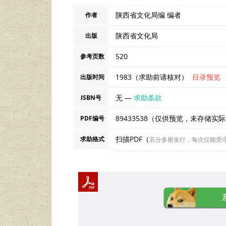
陕西省文化局编 编者
作者
陕西省文化局
出版
520
参考页数
1983（求助前请核对）
目录预览
出版时间
无 —
求助条款
ISBN号
89433538（仅供预览，未存储实
PDF编号
扫描PDF（
求助格式
若分多册发行，每次仅能受