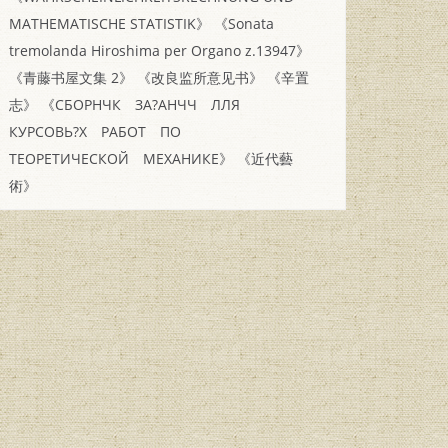
MATHEMATISCHE STATISTIK》
《Sonata
tremolanda Hiroshima per Organo z.13947》
《青藤书屋文集 2》
《改良监所意见书》
《辛置
志》
《СБОРНЧК ЗА?АНЧЧ ЛЛЯ
КУРСОВЬ?Х РАБОТ ПО
ТЕОРЕТИЧЕСКОЙ МЕХАНИКЕ》
《近代藝
術》