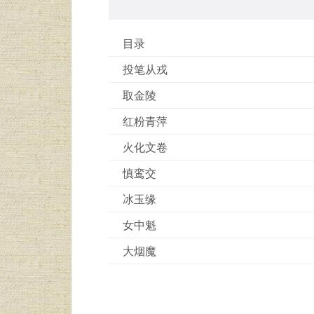
目录
投笔从戎
取金陵
红粉青萍
火化文卷
慎鸾交
冰玉缘
女中魁
大烟魔