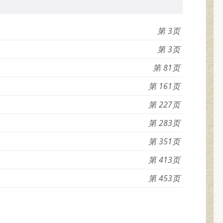
3
3
81
161
227
283
351
413
453