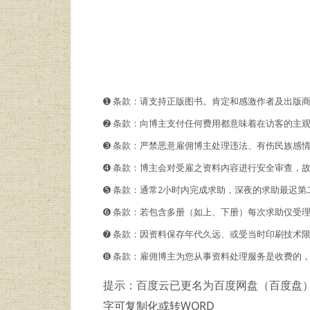
➊️ 条款：请支持正版图书。肯定和感激作者及出版
➋️️ 条款：向博主支付任何费用都意味着在访客的
➌ 条款：严禁恶意雇佣博主处理违法、有伤民族感
➍ 条款：博主会对受雇之资料内容进行安全审查，
➎ 条款：通常2小时内完成求助，深夜的求助最迟第
➏ 条款：若包含多册（如上、下册）每次求助仅受
➐ 条款：因资料保存年代久远、或受当时印刷技术
➑ 条款：雇佣博主为您从事资料处理服务是收费的
提示：百度云已更名为百度网盘（百度盘
字可复制化或转WORD