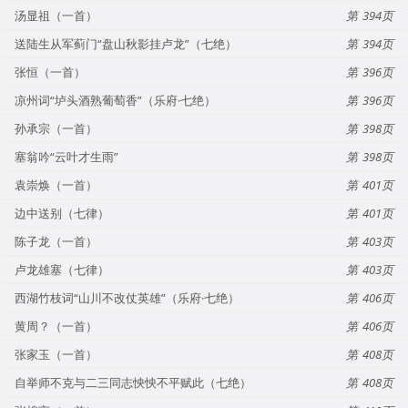
汤显祖（一首）
394
送陆生从军蓟门“盘山秋影挂卢龙”（七绝）
394
张恒（一首）
396
凉州词“垆头酒熟葡萄香”（乐府·七绝）
396
孙承宗（一首）
398
塞翁吟“云叶才生雨”
398
袁崇焕（一首）
401
边中送别（七律）
401
陈子龙（一首）
403
卢龙雄塞（七律）
403
西湖竹枝词“山川不改仗英雄”（乐府·七绝）
406
黄周？（一首）
406
张家玉（一首）
408
自举师不克与二三同志怏怏不平赋此（七绝）
408