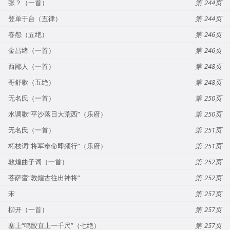
张？（一首）
244
登单于台（五律）
244
春怨（五绝）
246
金昌绪（一首）
246
西鄙人（一首）
248
哥舒歌（五绝）
248
无名氏（一首）
250
水调歌“平沙落日大荒西”（乐府）
250
无名氏（一首）
251
柘枝词“将军奉命即须行”（乐府）
251
敦煌曲子词（一首）
252
菩萨蛮“敦煌古往出神将”
252
宋
257
柳开（一首）
257
塞上“鸣骹直上一千尺”（七绝）
257