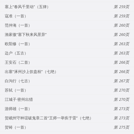
塞上“春风千里动”（五律）
259
寇准（一首）
259
范仲淹（一首）
260
渔家傲“塞下秋来风景异”
260
欧阳修（一首）
263
边户（五古）
263
王安石（二首）
266
出塞“涿州沙上饮盘桓”（七绝）
266
白沟行（七古）
267
苏轼（一首）
270
江城子·密州出猎
270
游师雄（一首）
273
贺岷州守种谊破鬼章二首“王师一举疾于雷”（七绝）
273
贺铸（一首）
275