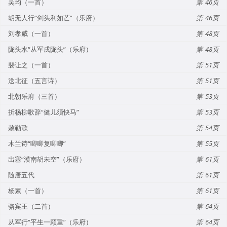
吴均（一首）
46
胡无人行“剑头利如芒”（乐府）
46
刘孝威（一首）
48
陇头水“从军戍陇头”（乐府）
48
裴让之（一首）
51
送北征（五言诗）
51
北朝乐府（三首）
53
折杨柳歌辞“健儿须快马”
53
敕勒歌
54
木兰诗“唧唧复唧唧”
55
出塞“漠南胡未空”（乐府）
61
随唐五代
61
杨素（一首）
61
骆宾王（二首）
64
从军行“平生一顾重”（乐府）
64