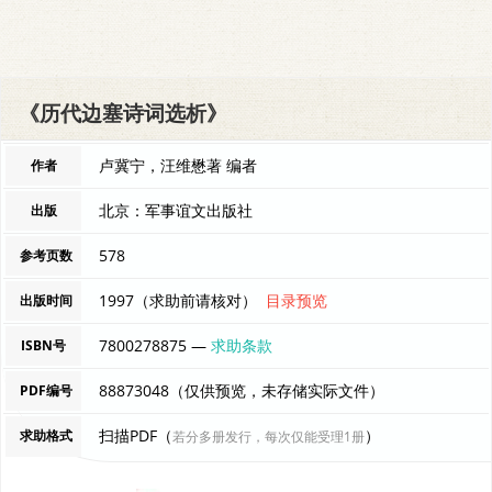
《历代边塞诗词选析》
卢冀宁，汪维懋著 编者
作者
北京：军事谊文出版社
出版
578
参考页数
1997（求助前请核对）
目录预览
出版时间
7800278875 —
求助条款
ISBN号
88873048（仅供预览，未存储实际文件）
PDF编号
扫描PDF（
）
求助格式
若分多册发行，每次仅能受理1册