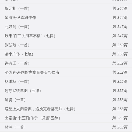
折元礼（一首）
344
望海潮·从军舟中作
344
元好问（一首）
347
岐阳“百二关河草不横”（七律）
347
张弘范（一首）
350
读李广传（七绝）
350
许有壬（一首）
352
沁园春·寿同馆虎贲百夫长邓仁甫
352
杨维桢（一首）
355
题苏武牧羊图（五律）
355
迺贤（一首）
358
送慈上人归雪窦，追挽完者都元帅（七律）
358
出塞曲“十五蓟门行”（乐府·五律）
363
林鸿（一首）
363