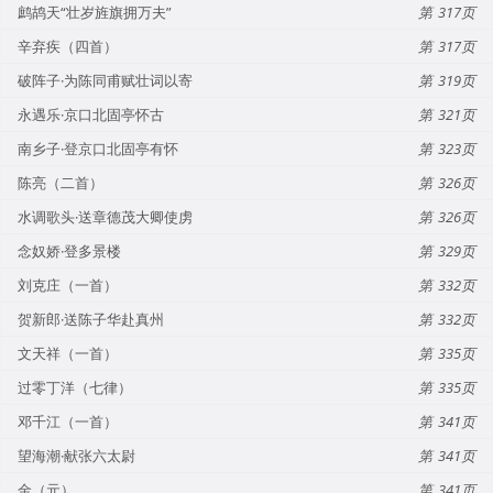
鹧鸪天“壮岁旌旗拥万夫”
317
辛弃疾（四首）
317
破阵子·为陈同甫赋壮词以寄
319
永遇乐·京口北固亭怀古
321
南乡子·登京口北固亭有怀
323
陈亮（二首）
326
水调歌头·送章德茂大卿使虏
326
念奴娇·登多景楼
329
刘克庄（一首）
332
贺新郎·送陈子华赴真州
332
文天祥（一首）
335
过零丁洋（七律）
335
邓千江（一首）
341
望海潮·献张六太尉
341
金（元）
341