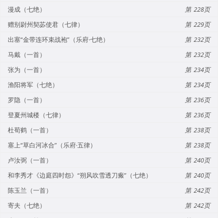
漫成（七绝）
228
赠别尉州契苾使君（七律）
229
出塞“金带连环束战袍”（乐府·七绝）
232
马戴（一首）
232
张为（一首）
234
渔阳将军（七绝）
234
罗隐（一首）
236
登夏州城楼（七律）
236
杜荀鹤（一首）
238
塞上“草白河冰合”（乐府·五律）
238
卢汝弼（一首）
240
和李秀才《边庭四时怨》“朔风吹雪透刀瘢”（七绝）
240
陈玉兰（一首）
242
寄夫（七绝）
242