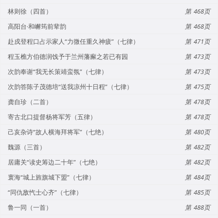
林则徐（四首）
468
高阳台·和嶰筠前辈韵
468
赴戍登程口占示家人“力微任重久神疲”（七律）
471
程玉樵方伯德润饯予于兰州藩廨之若已有园
473
次韵奉谢“我无长策靖蛮氛”（七律）
473
次韵答陈子茂德培“送我凉州十日程”（七律）
475
龚自珍（二首）
478
寄古北口提督杨将军芳（五律）
478
己亥杂诗“故人横海拜将军”（七绝）
480
魏源（三首）
482
居庸关“读史筹边二十年”（七绝）
482
寰海“城上旌旗城下盟”（七律）
484
“同仇敌忾士心齐”（七律）
485
鲁一同（一首）
488