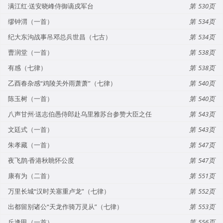
满江红·送安晓峰侍御谪戍军台
530
缪钟渭（一首）
534
纪大东沟战事吊邓总兵世昌（七古）
534
曹润堂（一首）
538
有感（七律）
538
乙酉春杂感“鸡陵关外雨萧萧”（七律）
540
陈玉树（一首）
540
八声甘州·送志伯愚侍郎赴乌里雅苏台参赞大臣之任
543
文廷式（一首）
543
朱孝藏（一首）
547
夜飞鹊·香港秋眺怀公度
547
康有为（二首）
551
万里长城“汉时关塞重卢龙”（七律）
552
出都留别诸公“天龙作骑万灵从”（七律）
553
丘逢甲（一首）
556