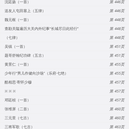
沈廷扬（一首）
446
送友人屯田塞上（五律）
446
魏元枢（一首）
448
查勘关隘遍历大关内外纪事“长城尽日此经行”
448
（七律）
448
吴镇（一首）
451
题哥舒翰纪功碑（五古）
451
黄景仁（一首）
455
少年行“男儿作健向沙场”（乐府·七绝）
455
酷相思·寄怀少穆
457
※ ※ ※
457
邓廷桢（一首）
457
张维屏（二首）
460
三元里（七古）
460
三将军歌（七古）
463