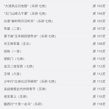
“大漠风尘日色昏”（乐府·七绝）
103
“玉门山嶂几千重”（乐府·七绝）
104
出塞“秦时明月汉时关”（乐府·七绝）
105
常建（二首）
107
塞下曲“玉帛朝回望帝乡”（乐府·七绝）
107
吊王将军墓（五古）
108
祖咏（一首）
110
望蓟门（七律）
110
送元二使安西（七绝）
112
王维（六首）
112
少年行“出身仕汉羽林郎”（乐府·七绝）
113
送赵都督赴代州得青字（五律）
115
使至塞上（五律）
116
陇西行“十里一走马”（乐府）
118