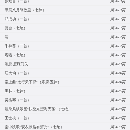
张煌言（一首）
410
甲辰八月辞故里（七律）
410
郑成功（一首）
413
复台（七绝）
413
清
419
朱彝尊（二首）
419
观猎（七绝）
419
消息·度雁门关
420
屈大均（一首）
424
塞上曲“太行天下脊”（乐府·五律）
424
黑林（七律）
426
吴兆骞（一首）
426
题乘风破浪图“扶桑东望海天孤”（七绝）
428
王士禛（二首）
428
秦中凯歌“衮衣照路有辉光”（七绝）
430