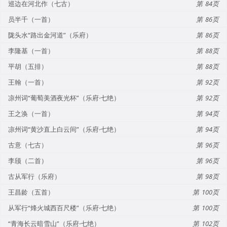
巡边在河北作（七古）
84
员半千（一首）
86
陇头水“路出金河道”（乐府）
86
李隆基（一首）
88
平胡（五排）
88
王翰（一首）
92
凉州词“葡萄美酒夜光杯”（乐府·七绝）
92
王之涣（一首）
94
凉州词“黄沙直上白云间”（乐府·七绝）
94
古意（七古）
96
李颀（二首）
96
古从军行（乐府）
98
王昌龄（五首）
100
从军行“烽火城西百尺楼”（乐府·七绝）
100
“青海长云暗雪山”（乐府·七绝）
102