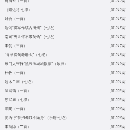
施肩吾（一首）
212
（赠边将 七律）
212
姚合（一首）
215
边词“将军作镇古汧州”（七绝）
215
南园“男儿何不带吴钩”（七绝）
217
李贺（三首）
217
“寻章摘句老雕虫”（七绝）
218
雁门太守行“黑云压城城欲摧”（乐府）
219
杜牧（一首）
221
题木兰庙（七绝）
221
温庭筠（一首）
223
苏武庙（七律）
223
陈陶（一首）
226
陇西行“誓扫匈奴不顾身”（乐府·七绝）
226
李商隐（二首）
228