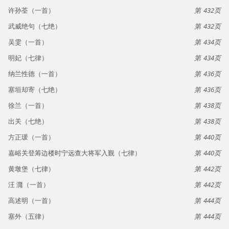
许孙荃（一首）
432
武威绝句（七绝）
432
吴雯（一首）
434
明妃（七律）
434
纳兰性德（一首）
436
塞垣却寄（七绝）
436
徐兰（一首）
438
出关（七绝）
438
方正瑗（一首）
440
嘉峪关登筹边楼时宁远查大将军入觐（七律）
440
黄墩堡（七律）
442
汪 漋（一首）
442
高述明（一首）
444
塞外（五律）
444