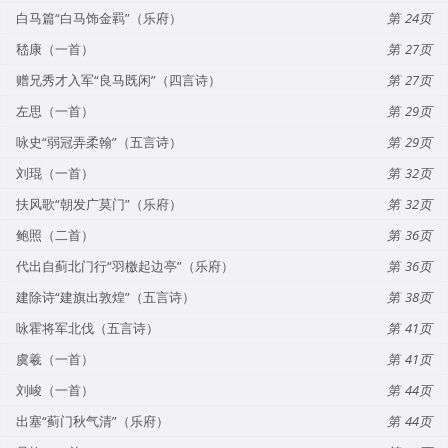
白马篇“白马饰金羁”（乐府）
24
嵇康（一首）
27
赠兄秀才入军“良马既闲”（四言诗）
27
左思（一首）
29
咏史“弱冠弄柔翰”（五言诗）
29
刘琨（一首）
32
扶风歌“朝发广莫门”（乐府）
32
鲍照（二首）
36
代出自蓟北门行“羽檄起边亭”（乐府）
36
建除诗“建旗出敦煌”（五言诗）
38
咏霍将军北伐（五言诗）
41
虞羲（一首）
41
刘峻（一首）
44
出塞“蓟门秋气清”（乐府）
44