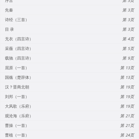
序言
3
先秦
3
诗经（三首）
3
目 录
3
无衣（四言诗）
4
采薇（四言诗）
5
载驰（四言诗）
9
屈原（一首）
13
国殇（楚辞体）
13
汉？晋商北朝
19
刘邦（一首）
19
大风歌（乐府）
19
观沧海（乐府）
21
曹操（一首）
21
曹植（一首）
24