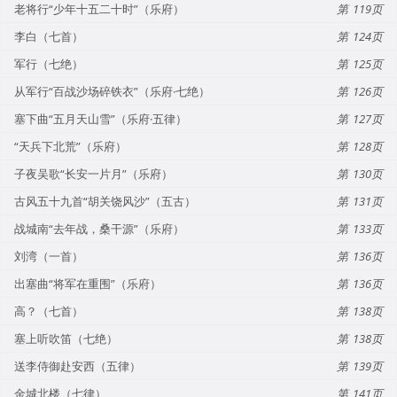
老将行“少年十五二十时”（乐府）
119
李白（七首）
124
军行（七绝）
125
从军行“百战沙场碎铁衣”（乐府·七绝）
126
塞下曲“五月天山雪”（乐府·五律）
127
“天兵下北荒”（乐府）
128
子夜吴歌“长安一片月”（乐府）
130
古风五十九首“胡关饶风沙”（五古）
131
战城南“去年战，桑干源”（乐府）
133
刘湾（一首）
136
出塞曲“将军在重围”（乐府）
136
高？（七首）
138
塞上听吹笛（七绝）
138
送李侍御赴安西（五律）
139
金城北楼（七律）
141