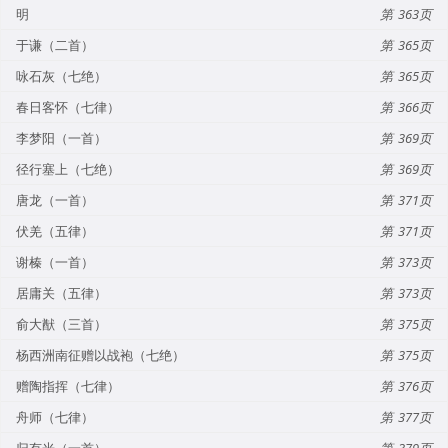
明
363
于谦（二首）
365
咏石灰（七绝）
365
春日客怀（七律）
366
李梦阳（一首）
369
径行塞上（七绝）
369
唐龙（一首）
371
伏羌（五律）
371
谢榛（一首）
373
居庸关（五律）
373
俞大猷（三首）
375
杨西洲南征赠以战袍（七绝）
375
赠陶指挥（七律）
376
舟师（七律）
377
归有光（一首）
379