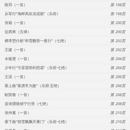
陈羽（一首）
198
从军行“海畔风吹冻泥裂”（乐府）
198
张籍（一首）
200
征西将（五律）
200
赠李愬仆射“和雪翻营一夜行”（七绝）
202
王建（一首）
202
令狐楚（一首）
204
少年行“弓背霞明剑照霜”（乐府·七绝）
204
王涯（一首）
206
塞上曲“塞虏常为敌”（乐府·五绝）
206
欧阳詹（一首）
208
送张骠骑邠宁行营（七绝）
208
张仲素（一首）
210
塞下曲“朔雪飘飘开雁门”（乐府·七绝）
210