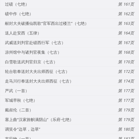
过碛（七绝）
161
碛中作（七绝）
162
献封大夫破播仙凯歌“官军西出过楼兰”（七绝）
163
送人赴安西（五律）
164
武威送刘判官赴碛西行军（七古）
167
凉州馆中与诸判官夜集（七古）
168
白雪歌送武判官归京（七古）
170
轮台歌奉送封大夫出师西征（七古）
172
走马川行奉送封大夫出师西征（七古）
174
严武（一首）
177
军城早秋（七绝）
177
戴叔伦（二首）
179
塞上曲“汉家旌帜满阴山”（乐府·七绝）
179
调笑令“边草，边草”
180
韦应物（一首）
182