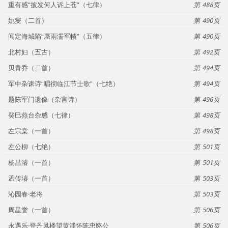
重有感“披发何人诉上苍”（七律）
488
姚燮（二首）
490
闻定海城陷“蜃雨濡军帻”（五律）
490
北村妇（五古）
492
贝青乔（二首）
494
军中杂诔诗“唱彻临江节士歌”（七绝）
494
题陈军门遗像（杂言诗）
496
癸巳燕台杂感（七律）
498
左宗棠（一首）
498
左公柳（七绝）
501
杨昌濬（一首）
501
孟传璿（一首）
503
沁园春·老将
503
周星誉（一首）
506
永遇乐·登丹凤楼望黄浦怀陈忠愍公
506