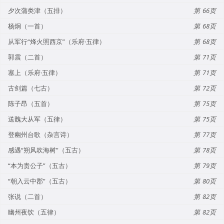
夕次蒲类津（五排）
66
杨炯（一首）
68
从军行“烽火照西京”（乐府·五律）
68
郭震（二首）
71
塞上（乐府·五律）
71
古剑篇（七古）
72
陈子昂（五首）
75
送魏大从军（五律）
75
登幽州台歌（杂言诗）
77
感遇“朔风吹海树”（五古）
78
“本为贵公子”（五古）
79
“朝入云中郡”（五古）
80
张说（二首）
82
幽州夜饮（五律）
82