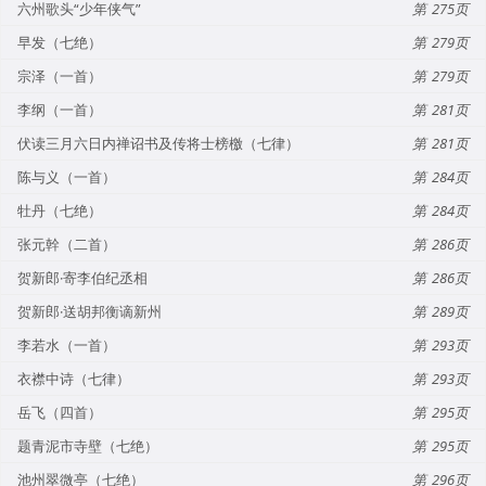
六州歌头“少年侠气”
275
早发（七绝）
279
宗泽（一首）
279
李纲（一首）
281
伏读三月六日内禅诏书及传将士榜檄（七律）
281
陈与义（一首）
284
牡丹（七绝）
284
张元幹（二首）
286
贺新郎·寄李伯纪丞相
286
贺新郎·送胡邦衡谪新州
289
李若水（一首）
293
衣襟中诗（七律）
293
岳飞（四首）
295
题青泥市寺壁（七绝）
295
池州翠微亭（七绝）
296