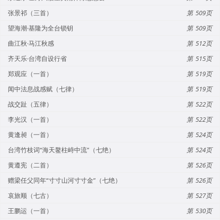
张景祁（三首）
509
望海潮·基隆为全台锁钥
509
曲江秋·马江秋感
512
齐天乐·台湾自设行省
515
郑观应（一首）
519
闻中法息战感赋（七律）
519
战交趾（五律）
522
李光汉（一首）
522
黄逢昶（一首）
524
台湾竹枝词“海天鳌柱峙中流”（七绝）
524
黄遵宪（二首）
526
赠梁任父同年“寸寸山河寸寸金”（七绝）
526
哀旅顺（七古）
527
王鹏运（一首）
530