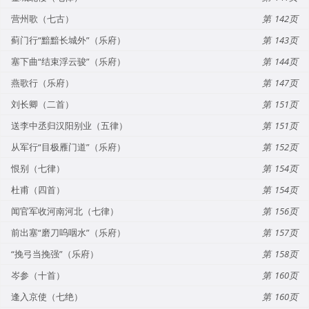
营州歌（七古）
142
蓟门行“黯黯长城外”（乐府）
143
塞下曲“结束浮云骏”（乐府）
144
燕歌行（乐府）
147
刘长卿（二首）
151
送李中丞归汉阳别业（五律）
151
从军行“目极雁门道”（乐府）
152
恨别（七律）
154
杜甫（四首）
154
闻官军收河南河北（七律）
156
前出塞“磨刀呜咽水”（乐府）
157
“挽弓当挽强”（乐府）
158
岑参（十首）
160
逢入京使（七绝）
160