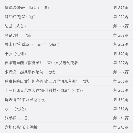
送紫岩张先生北伐（五律）
297
满江红“怒发冲冠”
299
陆游（八首）
301
金错刀行（七古）
301
关山月“和戎诏下十五年”（乐府）
303
书愤（七律）
305
夜读范至能《揽辔录》，言中原父老见使者
307
多挥涕，感其事作绝句（七绝）
307
秋夜将晓出篱门迎凉有感“三万里河东入海”（七绝）
308
十一月四日风雨大作“僵卧孤村不自哀”（七绝）
309
诉衷情“当年万里觅封侯”
310
示儿（七绝）
312
张孝祥（一首）
313
六州歌头“长淮望断”
313