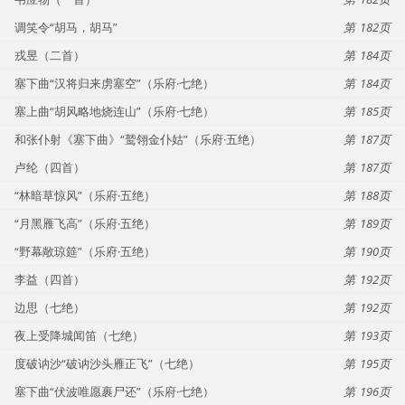
调笑令“胡马，胡马”
182
戎昱（二首）
184
塞下曲“汉将归来虏塞空”（乐府·七绝）
184
塞上曲“胡风略地烧连山”（乐府·七绝）
185
和张仆射《塞下曲》“鹫翎金仆姑”（乐府·五绝）
187
卢纶（四首）
187
“林暗草惊风”（乐府·五绝）
188
“月黑雁飞高”（乐府·五绝）
189
“野幕敞琼筵”（乐府·五绝）
190
李益（四首）
192
边思（七绝）
192
夜上受降城闻笛（七绝）
193
度破讷沙“破讷沙头雁正飞”（七绝）
195
塞下曲“伏波唯愿裹尸还”（乐府·七绝）
196