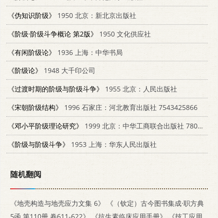
《伪知识阶级》
1950 北京：新北京出版社
《阶级·阶级斗争概论 第2版》
1950 文化供应社
《有闲阶级论》
1936 上海：中华书局
《阶级论》
1948 大千印公司
《过渡时期的阶级与阶级斗争》
1955 北京：人民出版社
《宋朝阶级结构》
1996 石家庄：河北教育出版社 7543425866
《邓小平阶级理论研究》
1999 北京：中华工商联合出版社 7801004671
《阶级与阶级斗争》
1953 上海：华东人民出版社
随机翻阅
《地壳构造与地壳应力文集 6》
《（钦定）古今图书集成·职方典
5函 第110册 卷611-622》
《抗生素临床应用手册》
《技工应用