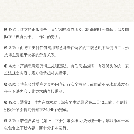
➊️ 条款：请支持正版图书。肯定和感激作者及出版商的社会贡献，以及国
Jia在「教育公平」上作出的努力。
➋️️ 条款：向博主支付任何费用都意味着在访客的主观意识下雇佣博主，形
成博主受雇于访客的劳务关系。
➌ 条款：严禁恶意雇佣博主处理违法、有伤民族感情、有违优良传统、安
全法规之内容，雇方需承担相关后果。
➍ 条款：博主会对受雇之资料内容进行安全审查，故而请不要求助或发布
任何不法内容，此类求助直接退款。
➎ 条款：通常2小时内完成求助，深夜的求助最迟第二天12点前，个别特
别疑难的会提前告知在24小时内完成。
➏ 条款：若包含多册（如上、下册）每次求助仅受理一册，除非原本一本
就包含上下册内容，而非分多本发行。