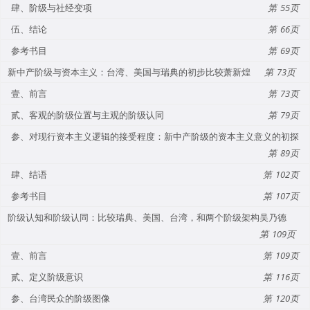
肆、阶级与社经变项
55
伍、结论
66
参考书目
69
新中产阶级与资本主义：台湾、美国与瑞典的初步比较萧新煌
73
壹、前言
73
贰、客观的阶级位置与主观的阶级认同
79
参、对现行资本主义逻辑的接受程度：新中产阶级的资本主义意义的初探
89
肆、结语
102
参考书目
107
阶级认知和阶级认同：比较瑞典、美国、台湾，和两个阶级架构吴乃德
109
壹、前言
109
贰、定义阶级意识
116
参、台湾民众的阶级图像
120