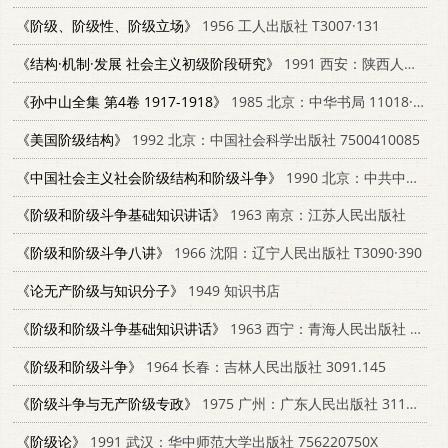
《阶级、阶级性、阶级立场》
1956 工人出版社 T3007·131
《结构·机制·发展 社会主义初级阶段研究》
1991 西安：陕西人民出版社 7224019062
《孙中山全集 第4卷 1917-1918》
1985 北京：中华书局 11018·1317
《美国阶级结构》
1992 北京：中国社会科学出版社 7500410085
《中国社会主义社会阶级结构和阶级斗争》
1990 北京：中共中央党校出版社 7503502940
《阶级和阶级斗争基础知识讲话》
1963 南京：江苏人民出版社
《阶级和阶级斗争八讲》
1966 沈阳：辽宁人民出版社 T3090·390
《论无产阶级与知识分子》
1949 知识书店
《阶级和阶级斗争基础知识讲话》
1963 西宁：青海人民出版社 3097·273
《阶级和阶级斗争》
1964 长春：吉林人民出版社 3091.145
《阶级斗争与无产阶级专政》
1975 广州：广东人民出版社 3111·483
《阶级论》
1991 武汉：华中师范大学出版社 756220750X