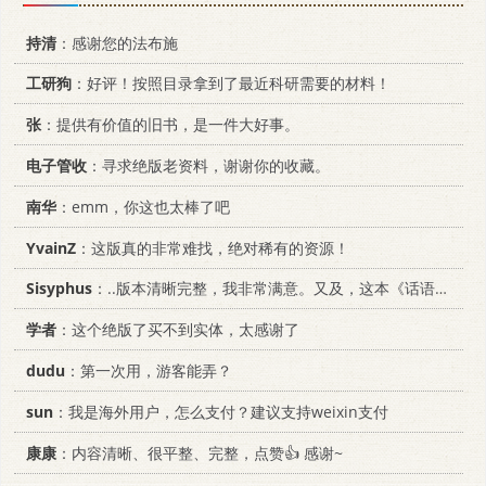
持清
：感谢您的法布施
工研狗
：好评！按照目录拿到了最近科研需要的材料！
张
：提供有价值的旧书，是一件大好事。
电子管收
：寻求绝版老资料，谢谢你的收藏。
南华
：emm，你这也太棒了吧
YvainZ
：这版真的非常难找，绝对稀有的资源！
Sisyphus
：..版本清晰完整，我非常满意。又及，这本《话语的真相》...
学者
：这个绝版了买不到实体，太感谢了
dudu
：第一次用，游客能弄？
sun
：我是海外用户，怎么支付？建议支持weixin支付
康康
：内容清晰、很平整、完整，点赞👍 感谢~