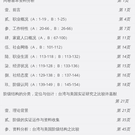
问卷基本资料分析
1
壹、前言
1
贰、职业概况（A：1-19， B：1-25）
4
参、工作特性（A： 20-66， B： 26-66）
7
肆、家庭人口概况（A， B：67-100）
11
伍、社会网络（A， B： 101-112）
14
陆、职业生涯（A： 113-118； B：113-132）
14
柒、经济状况（A：119-128； B：133-136）
15
捌、社经态度（A：129-138； B ：137-144）
16
玖、阶级认同（A：139-149； B： 145-154）
18
阶级结构的分类，定位与估计：台湾与美国实证研究之比较许嘉猷
21
壹、理论背景
21
贰、阶级的实证运作与资料收集
35
参、资料分析：台湾与美国阶级结构之比较
45