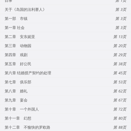
目录
1
关于《岛国的法利赛人》
3
第一部 市镇
3
第一章 社会
3
第二章 安东妮亚
13
第三章 动物园
20
第四章 戏剧
29
第五章 好公民
38
第六章 结婚授产契约的处理
45
第七章 俱乐部
53
第八章 婚礼
62
第九章 宴会
67
第十章 一个外国人
72
第十一章 幻想
80
第十二章 不愉快的罗欧路
88