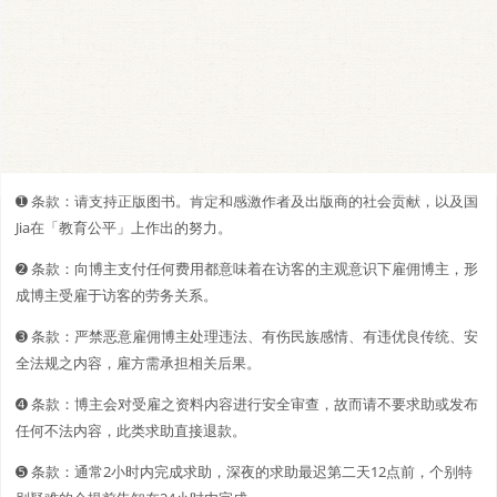
➊️ 条款：请支持正版图书。肯定和感激作者及出版商的社会贡献，以及国
Jia在「教育公平」上作出的努力。
➋️️ 条款：向博主支付任何费用都意味着在访客的主观意识下雇佣博主，形
成博主受雇于访客的劳务关系。
➌ 条款：严禁恶意雇佣博主处理违法、有伤民族感情、有违优良传统、安
全法规之内容，雇方需承担相关后果。
➍ 条款：博主会对受雇之资料内容进行安全审查，故而请不要求助或发布
任何不法内容，此类求助直接退款。
➎ 条款：通常2小时内完成求助，深夜的求助最迟第二天12点前，个别特