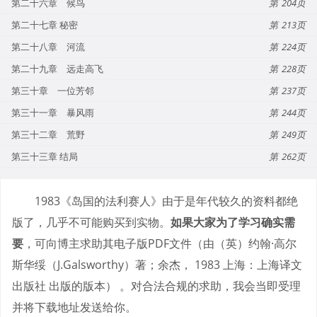
第二十六章 候鸟
204
第二十七章 秘密
213
第二十八章 河流
224
第二十九章 远走高飞
228
第三十章 一位芳邻
237
第三十一章 暴风雨
244
第三十二章 荒野
249
第三十三章 结局
262
1983《岛国的法利赛人》由于是年代较久的资料都绝
版了，几乎不可能购买到实物。
如果大家为了学习确实需
要
，可向博主求助其电子版PDF文件（由（英）约翰·高尔
斯华绥（J.Galsworthy）著；余杰， 1983 上海：上海译文
出版社 出版的版本） 。对合法合规的求助，我会当即受理
并将下载地址发送给你。