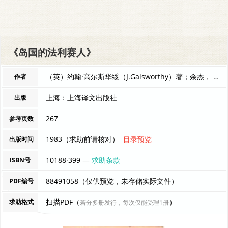
《岛国的法利赛人》
（英）约翰·高尔斯华绥（J.Galsworthy）著；余杰， 编者
作者
上海：上海译文出版社
出版
267
参考页数
1983（求助前请核对）
目录预览
出版时间
10188·399 —
求助条款
ISBN号
88491058（仅供预览，未存储实际文件）
PDF编号
扫描PDF（
）
求助格式
若分多册发行，每次仅能受理1册