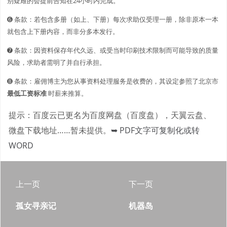
别疑难的会提前告知在24小时内完成。
➏ 条款：若包含多册（如上、下册）每次求助仅受理一册，除非原本一本
就包含上下册内容，而非分多本发行。
➐ 条款：因资料保存年代久远、或受当时印刷技术限制而可能导致的质量
风险，求助者需明了并自行承担。
➑ 条款：雇佣博主为您从事资料处理服务是收费的，其设定参照了北京市
最低工资标准
时薪来推算。
提示：百度云已更名为百度网盘（百度盘），天翼云盘、
微盘下载地址……暂未提供。
➥ PDF文字可复制化或转
WORD
上一页
下一页
孤女寻亲记
机器岛