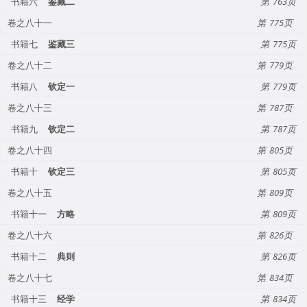
书籍六
鉴藏二
763
卷之八十一
775
书籍七
鉴藏三
775
卷之八十二
779
书籍八
钦定一
779
卷之八十三
787
书籍九
钦定二
787
卷之八十四
805
书籍十
钦定三
805
卷之八十五
809
书籍十一
方略
809
卷之八十六
826
书籍十二
典则
826
卷之八十七
834
书籍十三
经学
834