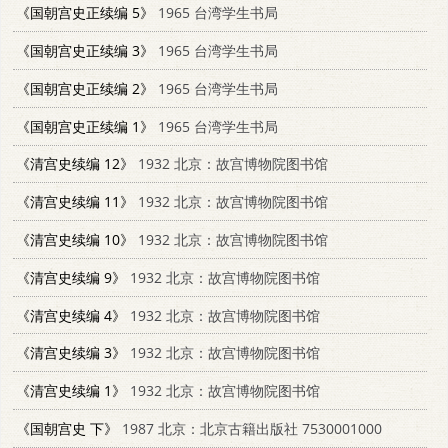
《国朝宫史正续编 5》
1965 台湾学生书局
《国朝宫史正续编 3》
1965 台湾学生书局
《国朝宫史正续编 2》
1965 台湾学生书局
《国朝宫史正续编 1》
1965 台湾学生书局
《清宫史续编 12》
1932 北京：故宫博物院图书馆
《清宫史续编 11》
1932 北京：故宫博物院图书馆
《清宫史续编 10》
1932 北京：故宫博物院图书馆
《清宫史续编 9》
1932 北京：故宫博物院图书馆
《清宫史续编 4》
1932 北京：故宫博物院图书馆
《清宫史续编 3》
1932 北京：故宫博物院图书馆
《清宫史续编 1》
1932 北京：故宫博物院图书馆
《国朝宫史 下》
1987 北京：北京古籍出版社 7530001000