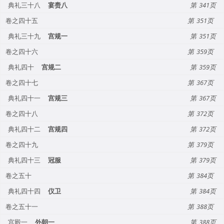
典礼三十八
宴赉八
341
卷之四十五
351
典礼三十九
宫规一
351
卷之四十六
359
典礼四十
宫规二
359
卷之四十七
367
典礼四十一
宫规三
367
卷之四十八
372
典礼四十二
宫规四
372
卷之四十九
379
典礼四十三
冠服
379
卷之五十
384
典礼四十四
仪卫
384
卷之五十一
388
宫殿一
外朝一
388