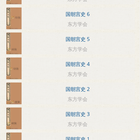
国朝宫史 6
东方学会
国朝宫史 5
东方学会
国朝宫史 4
东方学会
国朝宫史 2
东方学会
国朝宫史 3
东方学会
国朝宫史 1