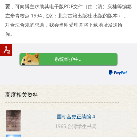
要
，可向博主求助其电子版PDF文件（由（清）庆桂等编纂
左步青校点 1994 北京：北京古籍出版社 出版的版本） 。
对合法合规的求助，我会当即受理并将下载地址发送给
你。
系统维护中...
高度相关资料
国朝宫史正续编 4
1965 台湾学生书局