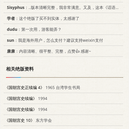
Sisyphus
：..版本清晰完整，我非常满意。又及，这本《话语的真相》...
学者
：这个绝版了买不到实体，太感谢了
dudu
：第一次用，游客能弄？
sun
：我是海外用户，怎么支付？建议支持weixin支付
康康
：内容清晰、很平整、完整，点赞👍 感谢~
相关绝版资料
《国朝宫史正续编 4》
1965 台湾学生书局
《国朝宫史续编》
1994
《国朝宫史续编》
1994
《国朝宫史 10》
东方学会