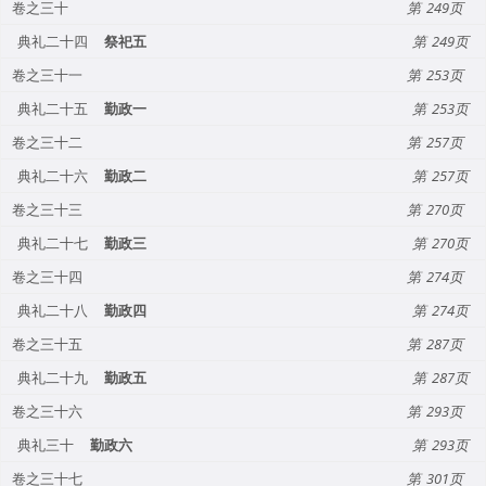
卷之三十
249
典礼二十四
祭祀五
249
卷之三十一
253
典礼二十五
勤政一
253
卷之三十二
257
典礼二十六
勤政二
257
卷之三十三
270
典礼二十七
勤政三
270
卷之三十四
274
典礼二十八
勤政四
274
卷之三十五
287
典礼二十九
勤政五
287
卷之三十六
293
典礼三十
勤政六
293
卷之三十七
301