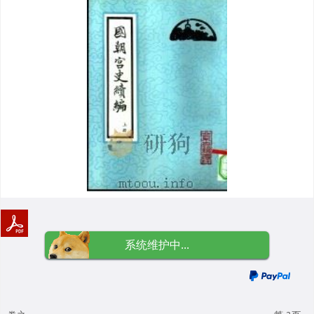
系统维护中...