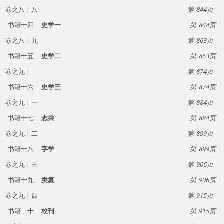
卷之八十八
844
书籍十四
史学一
844
卷之八十九
863
书籍十五
史学二
863
卷之九十
874
书籍十六
史学三
874
卷之九十一
884
书籍十七
志乘
884
卷之九十二
899
书籍十八
字学
899
卷之九十三
906
书籍十九
类纂
906
卷之九十四
915
书籍二十
校刊
915