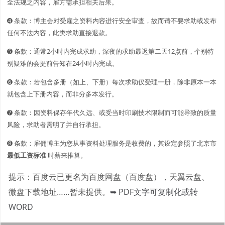
全法规之内容，雇方需承担相关后果。
➍ 条款：博主会对受雇之资料内容进行安全审查，故而请不要求助或发布
任何不法内容，此类求助直接退款。
➎ 条款：通常2小时内完成求助，深夜的求助最迟第二天12点前，个别特
别疑难的会提前告知在24小时内完成。
➏ 条款：若包含多册（如上、下册）每次求助仅受理一册，除非原本一本
就包含上下册内容，而非分多本发行。
➐ 条款：因资料保存年代久远、或受当时印刷技术限制而可能导致的质量
风险，求助者需明了并自行承担。
➑ 条款：雇佣博主为您从事资料处理服务是收费的，其设定参照了北京市
最低工资标准
时薪来推算。
提示：百度云已更名为百度网盘（百度盘），天翼云盘、
微盘下载地址……暂未提供。
➥ PDF文字可复制化或转
WORD