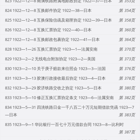
823 1922—12—8 南满铁路附属地邮政协定 1922—37—日本
353
824 1922—12—8 互换邮件协定 1922—38—日本
354
825 1922—12—8 互换保险信函及箱匣协定 1922—39—日本
358
826 1922—12—8 互换汇票协定 1922—40—日本
360
827 1922—12—8 互换邮政包裹协定 1922—41—日本
364
828 1923—1—26 互换汇票协定 1923—1—法属安南
370
829 1923—2—2 无线电台附加协定 1923—2—美国
373
830 1923—2—10 关于庚子赔款来往照会 1923—3—法国
376
831 1923—3—13 胶澳行政接收最后协定 1923—4—日本
378
832 1923—3—29 胶济铁路交收之协定 1923—5—日本
380
833 1923—5—10 修正互换汇票协定条文 1923—6—法属安南
382
834 1923—5—31 四洮铁路日金一千八百二十万元短期借款凭函 1923—7
—日本
383
835 1923—9—1 华比银行一百七十万元借款合同 1923—8—比利时
387