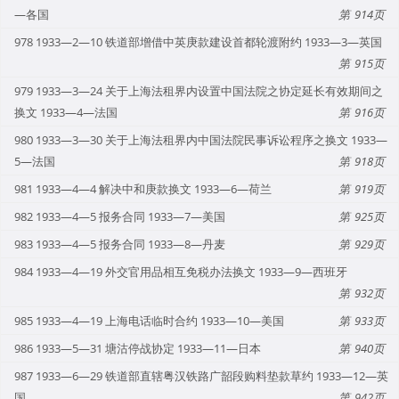
—各国
914
978 1933—2—10 铁道部增借中英庚款建设首都轮渡附约 1933—3—英国
915
979 1933—3—24 关于上海法租界内设置中国法院之协定延长有效期间之
换文 1933—4—法国
916
980 1933—3—30 关于上海法租界内中国法院民事诉讼程序之换文 1933—
5—法国
918
981 1933—4—4 解决中和庚款换文 1933—6—荷兰
919
982 1933—4—5 报务合同 1933—7—美国
925
983 1933—4—5 报务合同 1933—8—丹麦
929
984 1933—4—19 外交官用品相互免税办法换文 1933—9—西班牙
932
985 1933—4—19 上海电话临时合约 1933—10—美国
933
986 1933—5—31 塘沽停战协定 1933—11—日本
940
987 1933—6—29 铁道部直辖粤汉铁路广韶段购料垫款草约 1933—12—英
国
942