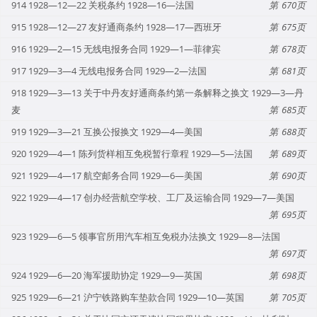
914 1928—12—22 关税条约 1928—16—法国
670
915 1928—12—27 友好通商条约 1928—17—西班牙
675
916 1929—2—15 无线电报务合同 1929—1—菲律宾
678
917 1929—3—4 无线电报务合同 1929—2—法国
681
918 1929—3—13 关于中丹友好通商条约第一条解释之换文 1929—3—丹
麦
685
919 1929—3—21 互换公报换文 1929—4—美国
688
920 1929—4—1 陈列货样相互免税暂行章程 1929—5—法国
689
921 1929—4—17 航空邮务合同 1929—6—美国
690
922 1929—4—17 创办经营航空学校、工厂及运输合同 1929—7—美国
695
923 1929—6—5 领事官所用汽车相互免税办法换文 1929—8—法国
697
924 1929—6—20 海军援助协定 1929—9—英国
698
925 1929—6—21 沪宁铁路购车垫款合同 1929—10—英国
705