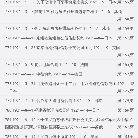
771 1921—1—28 关于取消中日军事协定之换文 1921—5—日本
155
772 1921—3—7 黑龙江官府远东政府开通边界章程 1921—6—苏俄
156
773 1921—3—7 会订东赤两路开通车辆条件 1921—7—苏俄
159
774 1921—4—18 京绥铁路绥包公债借款契约 1921—8—日本
161
775 1921—4—22 京奉唐榆双轨借款中英公司函约 1921—9—英国
163
776 1921—5—9 北京电车合同 1921—10—法国
165
777 1921—5—20 中德协约 1921—11—德国
167
778 1921—5—31 四洮铁路日金一千二百五十万圆短期借款凭函 1921—12
—日本
175
779 1921—7—16 合办奉天送电所合同 1921—13—日本
179
780 1921—8—1 福建省整理借款契约 1921—14—日本
180
781 1921—9—12 关于俄罗斯苏维埃联邦社会主义共和国红军开入中华民
国国境以剿灭阿尔泰区白匪部队之协议 1921—15—苏俄
182
782 1921—9—19 无线电台修正协定 1921—16—美国
185