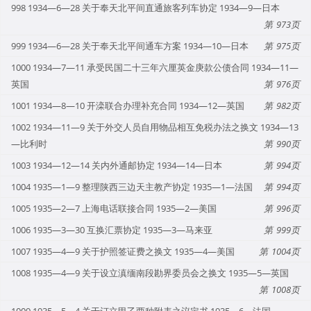
998 1934—6—28 关于奉天北平间直通旅客列车协定 1934—9—日本
973
999 1934—6—28 关于奉天北平间通车方案 1934—10—日本
975
1000 1934—7—11 承受民国二十三年六厘英金庚款公债合同 1934—11—
英国
976
1001 1934—8—10 开滦联合办理补充合同 1934—12—英国
982
1002 1934—11—9 关于外交人员自用物品相互免税办法之换文 1934—13
—比利时
990
1003 1934—12—14 关内外通邮协定 1934—14—日本
994
1004 1935—1—9 整理陕西三边天主教产协定 1935—1—法国
994
1005 1935—2—7 上海电话联接合同 1935—2—美国
996
1006 1935—3—30 互换汇票协定 1935—3—马来亚
999
1007 1935—4—9 关于护照签证费之换文 1935—4—美国
1004
1008 1935—4—9 关于设立滇缅南段勘界委员会之换文 1935—5—英国
1008
1009 1935—5—4 关于订立甲乙两种附表之议定书 1935—6—法国