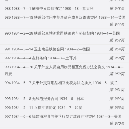
988 1933—7—1 解决中义庚款协定 1933—13—意大利
943
989 1933—7—18 铁道部借用中英庚款完成粤汉铁路契约 1933—14—英国
944
990 1934—2—28 铁道部直辖沪杭甬铁路购车垫款契约 1934—1—英国
952
991 1934—3—14 玉山南昌铁路合同 1934—2—德国
954
992 1934—4—4 友好条约 1934—3—土耳其
958
993 1934—4—20 关于外交人员自用物品相互免税办法之换文 1934—4—
丹麦
959
994 1934—5—7 关于外交官用品相互免税办法之换文 1934—5—波兰
961
995 1934—5—8 无线电报务合同 1934—6—日本
964
996 1934—5—11 互换汇票协定 1934—7—印度
966
997 1934—6—6 福建海澄县与美孚行签订建设油池契约 1934—8—美国
970