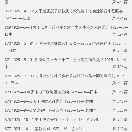
国
489
868 1925—4—12 关于退还庚子赔款及借款维持中法实业银行来往照会
1925—5—法国
494
869 1925—5—4 关于以庚子赔款举办对华文化事业之来往照会 1925—6—
日本
527
870 1925—5—31 南满洲铁道株式会社日金一百万元借款来往函 1925—7
—日本
529
871 1925—5—31 四洮铁路日金三千二百万元短期借款凭函 1925—8—日
本
536
872 1925—7—30 南满洲铁道株式会社承办洮昻铁路合同附属细则 1925—
9—日本
539
873 1925—8 奉天市电车联络运输契约 1925—10—日本
547
874 1925—9—5 关于庚款来往照会 1925—11—比利时
548
875 1925—9—5 华比银行垫款合同 1925—12—比利时
553
876 1925—10—1 关于庚款来往照会 1925—13—意大利
557
877 1925—10—1 垫款合同 1925—14—意大利
569