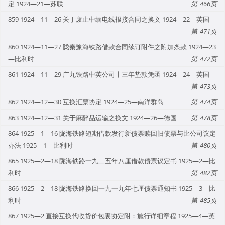
定 1924—21—苏联
466
859 1924—11—26 关于废止中缅电线报接合同之换文 1924—22—英国
471
860 1924—11—27 陇秦豫海铁路借款合同续订附件之附加条款 1924—23
—比利时
472
861 1924—11—29 广九铁路中英公司十三年垫款凭函 1924—24—英国
473
862 1924—12—30 互换汇票协定 1924—25—南洋群岛
474
863 1924—12—31 关于麻醉品运输之换文 1924—26—德国
478
864 1925—1—16 陇海铁路短期借款发行新债票赎回旧债票与比公司议定
办法 1925—1—比利时
480
865 1925—2—18 陇海铁路一九二五年八厘借款债票议定书 1925—2—比
利时
482
866 1925—2—18 陇海铁路换回一九一九年七厘债票通知书 1925—3—比
利时
485
867 1925—2 直接互换代收货价包裹协定附：施行详细章程 1925—4—英