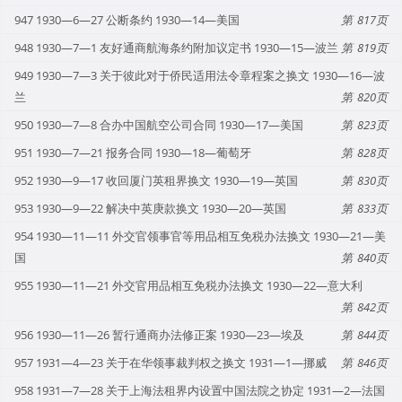
947 1930—6—27 公断条约 1930—14—美国
817
948 1930—7—1 友好通商航海条约附加议定书 1930—15—波兰
819
949 1930—7—3 关于彼此对于侨民适用法令章程案之换文 1930—16—波
兰
820
950 1930—7—8 合办中国航空公司合同 1930—17—美国
823
951 1930—7—21 报务合同 1930—18—葡萄牙
828
952 1930—9—17 收回厦门英租界换文 1930—19—英国
830
953 1930—9—22 解决中英庚款换文 1930—20—英国
833
954 1930—11—11 外交官领事官等用品相互免税办法换文 1930—21—美
国
840
955 1930—11—21 外交官用品相互免税办法换文 1930—22—意大利
842
956 1930—11—26 暂行通商办法修正案 1930—23—埃及
844
957 1931—4—23 关于在华领事裁判权之换文 1931—1—挪威
846
958 1931—7—28 关于上海法租界内设置中国法院之协定 1931—2—法国