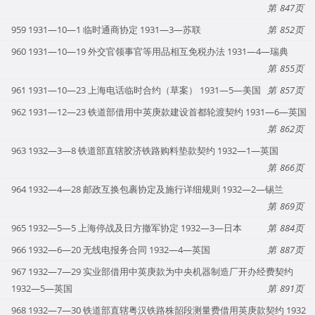
847
959 1931—10—1 临时通商协定 1931—3—苏联
852
960 1931—10—19 外交官领事官等用品相互免税办法 1931—4—瑞典
855
961 1931—10—23 上海电话临时合约（草案） 1931—5—美国
857
962 1931—12—23 铁道部借用中英庚款建设首都轮渡契约 1931—6—英国
862
963 1932—3—8 铁道部直辖胶济铁路购料垫款契约 1932—1—英国
866
964 1932—4—28 邮政互换包裹协定及施行详细规则 1932—2—锡兰
869
965 1932—5—5 上海停战及日方撤军协定 1932—3—日本
884
966 1932—6—20 无线电报务合同 1932—4—英国
887
967 1932—7—29 实业部借用中英庚款为中央机器制造厂开办经费契约
1932—5—英国
891
968 1932—7—30 铁道部直辖粤汉铁路株韶段测量费借用英庚款契约 1932