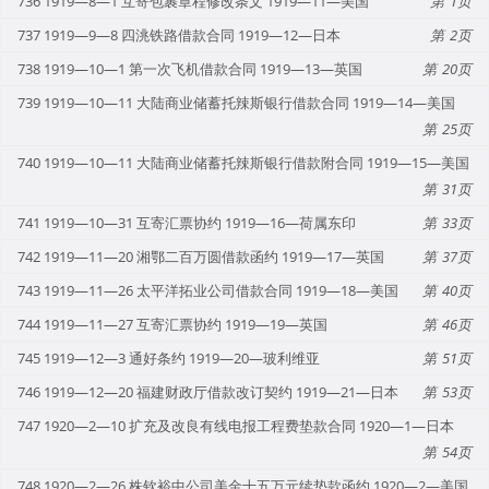
736 1919—8—1 互寄包裹章程修改条文 1919—11—美国
1
737 1919—9—8 四洮铁路借款合同 1919—12—日本
2
738 1919—10—1 第一次飞机借款合同 1919—13—英国
20
739 1919—10—11 大陆商业储蓄托辣斯银行借款合同 1919—14—美国
25
740 1919—10—11 大陆商业储蓄托辣斯银行借款附合同 1919—15—美国
31
741 1919—10—31 互寄汇票协约 1919—16—荷属东印
33
742 1919—11—20 湘鄂二百万圆借款函约 1919—17—英国
37
743 1919—11—26 太平洋拓业公司借款合同 1919—18—美国
40
744 1919—11—27 互寄汇票协约 1919—19—英国
46
745 1919—12—3 通好条约 1919—20—玻利维亚
51
746 1919—12—20 福建财政厅借款改订契约 1919—21—日本
53
747 1920—2—10 扩充及改良有线电报工程费垫款合同 1920—1—日本
54
748 1920—2—26 株钦裕中公司美金十五万元续垫款函约 1920—2—美国