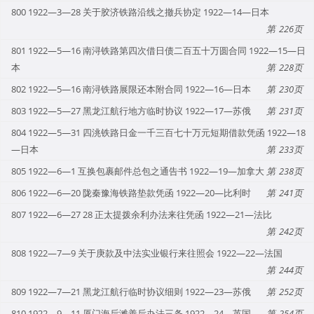
800 1922—3—28 关于胶济铁路沿线之撤兵协定 1922—14—日本
226
801 1922—5—16 南浔铁路第四次借日债二百五十万圆合同 1922—15—日
本
228
802 1922—5—16 南浔铁路展限还本附合同 1922—16—日本
230
803 1922—5—27 黑龙江航行地方临时协议 1922—17—苏俄
231
804 1922—5—31 四洮铁路日金一千三百七十万元短期借款凭函 1922—18
—日本
233
805 1922—6—1 互换包裹邮件总包之通告书 1922—19—加拿大
238
806 1922—6—20 陇秦豫海铁路垫款凭函 1922—20—比利时
241
807 1922—6—27 28 正太提拨余利办法来往凭函 1922—21—法比
242
808 1922—7—9 关于庚款及中法实业银行来往照会 1922—22—法国
244
809 1922—7—21 黑龙江航行临时协议细则 1922—23—苏俄
252
810 1922—9—11 厦门海后滩善后办法三条 1922—24—英国
254