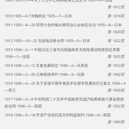
1012
1010 1935—6 7 何梅协定 1935—7—日本
1019
1011 1935—8—29 管理小包件输出商同业公会协定办法 1935—8—日本
1020
1012 1935—10—22 无线电话务合同 1935—9—日本
1022
1013 1936—2—1 中国沿边三省与法国越南有无线电通信制度协定草案
1936—1—法国
1025
1014 1936—2—12 互换包裹协定 1936—2—马来亚
1033
1015 1936—2—20 云南铁路草约 1936—3—法国
1042
1016 1936—4—29 关于派遣中国学者及学生留学荷属东印之换文 1936—4
—荷兰
1050
1017 1936—5—8 中华民国二十五年中国政府完成沪杭甬铁路六厘金镑借
款合同 1936—5—英国
1052
1018 1936—5—18 开滦产业信托及共同利益契约 1936—6—英国
1060