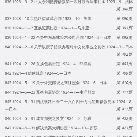
836 1923—9—2 正太余利抵押借款第一次过渡办法来往函 1923—9—法比
388
837 1923—10 京热路借款草合同 1923—10—英国
390
838 1924—1—7 互换汇票协定 1924—1—马来亚
393
839 1924—1—22 合办中东海林采木公司合同 1924—2—日本
398
840 1924—2—6 关于以庚子赔款办理对华文化事业之协议 1924—3—日本
402
841 1924—2—28 互换包裹协定 1924—4—菲律宾
403
842 1924—4 信使规定 1924—5—日本
409
843 1924—5—19 关于外交邮袋之来往照会 1924—6—日本
410
844 1924—5—23 互换包裹协定 1924—7—南洋群岛
411
845 1924—5—31 四洮铁路日金二千八百四十万元短期借款凭函 1924—8
—日本
417
846 1924—5—31 建立邦交之换文 1924—9—苏联
422
847 1924—5—31 解决悬案大纲协定 1924—10—苏联
423