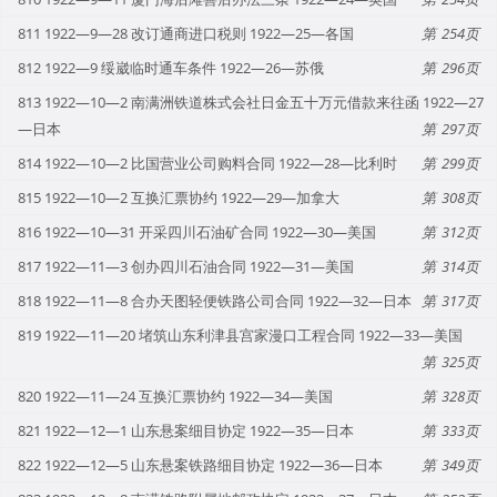
811 1922—9—28 改订通商进口税则 1922—25—各国
254
812 1922—9 绥崴临时通车条件 1922—26—苏俄
296
813 1922—10—2 南满洲铁道株式会社日金五十万元借款来往函 1922—27
—日本
297
814 1922—10—2 比国营业公司购料合同 1922—28—比利时
299
815 1922—10—2 互换汇票协约 1922—29—加拿大
308
816 1922—10—31 开采四川石油矿合同 1922—30—美国
312
817 1922—11—3 创办四川石油合同 1922—31—美国
314
818 1922—11—8 合办天图轻便铁路公司合同 1922—32—日本
317
819 1922—11—20 堵筑山东利津县宫家漫口工程合同 1922—33—美国
325
820 1922—11—24 互换汇票协约 1922—34—美国
328
821 1922—12—1 山东悬案细目协定 1922—35—日本
333
822 1922—12—5 山东悬案铁路细目协定 1922—36—日本
349