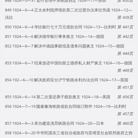
848 1924—5—31 暂行管理中东铁路协定 1924—11—苏联
430
849 1924—6—4 正太余利抵押借款第二次过渡办法来往凭函 1924—12—
法比
439
850 1924—6—4 华比银行七十万元借款合同 1924—13—比利时
441
851 1924—6—6 解决德华银行事务换文 1924—14—德国
442
852 1924—6—7 解决中德战事赔偿及债务问题换文 1924—15—德国
444
853 1924—6—7 结束放还中国扣留之德侨私人财产换文 1924—16—德国
449
854 192—6—10 解决政府应分沪宁铁路余利办法合同 1924—17—英国
451
855 1924—6—14 第二次退还庚子赔款换文 1924—18—美国
456
856 1924—7—19 陇秦豫海铁路借款合同续订附件 1924—19—比利时
457
857 1924—9—3 承办建造洮昻铁路合同 1924—20—日本
460
858 1924—9—20 中华民国东三省自治省政府与苏维亚社会联邦政府之协