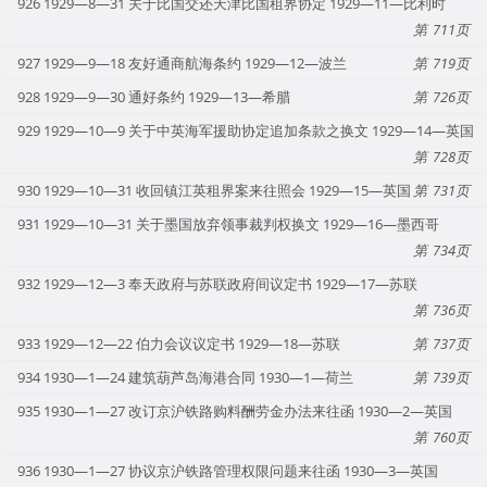
926 1929—8—31 关于比国交还天津比国租界协定 1929—11—比利时
711
927 1929—9—18 友好通商航海条约 1929—12—波兰
719
928 1929—9—30 通好条约 1929—13—希腊
726
929 1929—10—9 关于中英海军援助协定追加条款之换文 1929—14—英国
728
930 1929—10—31 收回镇江英租界案来往照会 1929—15—英国
731
931 1929—10—31 关于墨国放弃领事裁判权换文 1929—16—墨西哥
734
932 1929—12—3 奉天政府与苏联政府间议定书 1929—17—苏联
736
933 1929—12—22 伯力会议议定书 1929—18—苏联
737
934 1930—1—24 建筑葫芦岛海港合同 1930—1—荷兰
739
935 1930—1—27 改订京沪铁路购料酬劳金办法来往函 1930—2—英国
760
936 1930—1—27 协议京沪铁路管理权限问题来往函 1930—3—英国