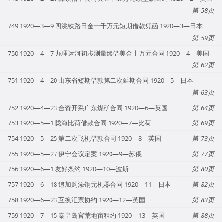
58
749 1920—3—9 四洮铁路日金一千万元短期借款凭函 1920—3—日本
59
750 1920—4—7 办理运河初步测量续借美金十万元合同 1920—4—美国
62
751 1920—4—20 山东省短期借款第二次延期合同 1920—5—日本
63
752 1920—4—23 合资开采广东煤矿合同 1920—6—英国
64
753 1920—5—1 陇海比荷借款合同 1920—7—比荷
69
754 1920—5—25 第二次飞机借款合同 1920—8—英国
73
755 1920—5—27 伊宁会议定案 1920—9—苏俄
77
756 1920—6—1 友好条约 1920—10—波斯
80
757 1920—6—18 追加购添铜元机器合同 1920—11—日本
82
758 1920—6—23 互换汇票协约 1920—12—英国
83
759 1920—7—15 秦皇岛官荒地亩租约 1920—13—英国
88