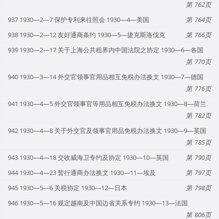
762
937 1930—2—7 保护专利来往照会 1930—4—美国
764
938 1930—2—12 友好通商条约 1930—5—捷克斯洛伐克
766
939 1930—2—17 关于上海公共租界内中国法院之协定 1930—6—各国
770
940 1930—3—14 外交官领事官用品相互免税办法换文 1930—7—德国
776
941 1930—4—5 外交官领事官等用品相互免税办法换文 1930—8—荷兰
782
942 1930—4—8 关于外交官及领事官用品免税办法换文 1930—9—英国
785
943 1930—4—18 交收威海卫专约及协定 1930—10—英国
790
944 1930—4—23 暂行通商办法换文 1930—11—埃及
797
945 1930—5—6 关税协定 1930—12—日本
798
946 1930—5—16 规定越南及中国边省关系专约 1930—13—法国
806