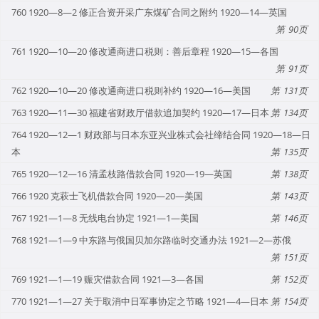
760 1920—8—2 修正合资开采广东煤矿合同之附约 1920—14—英国
90
761 1920—10—20 修改通商进口税则：善后章程 1920—15—各国
91
762 1920—10—20 修改通商进口税则补约 1920—16—美国
131
763 1920—11—30 福建省财政厅借款追加契约 1920—17—日本
134
764 1920—12—1 财政部与日本东亚兴业株式会社缔结合同 1920—18—日
本
135
765 1920—12—16 清孟枝路借款合同 1920—19—英国
138
766 1920 克萩士飞机借款合同 1920—20—美国
143
767 1921—1—8 无线电台协定 1921—1—美国
146
768 1921—1—9 中东路与俄国贝加尔路临时交通办法 1921—2—苏俄
151
769 1921—1—19 赈灾借款合同 1921—3—各国
152
770 1921—1—27 关于取消中日军事协定之节略 1921—4—日本
154