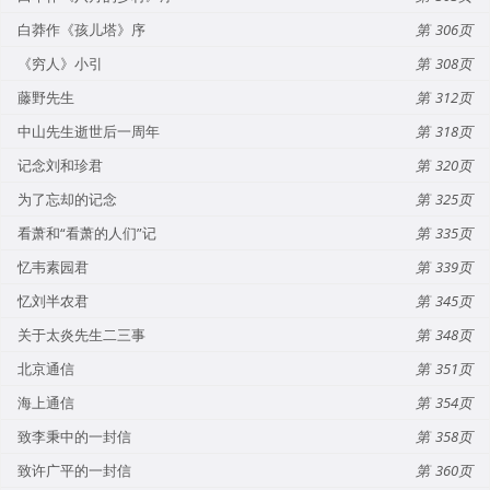
白莽作《孩儿塔》序
306
《穷人》小引
308
藤野先生
312
中山先生逝世后一周年
318
记念刘和珍君
320
为了忘却的记念
325
看萧和“看萧的人们”记
335
忆韦素园君
339
忆刘半农君
345
关于太炎先生二三事
348
北京通信
351
海上通信
354
致李秉中的一封信
358
致许广平的一封信
360