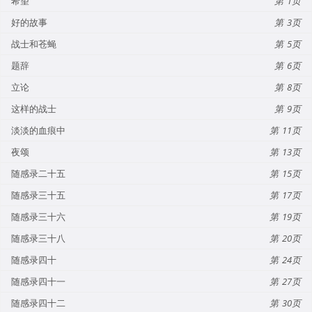
希望
1
好的故事
3
战士和苍蝇
5
题辞
6
立论
8
这样的战士
9
淡淡的血痕中
11
夜颂
13
随感录二十五
15
随感录三十五
17
随感录三十六
19
随感录三十八
20
随感录四十
24
随感录四十一
27
随感录四十二
30