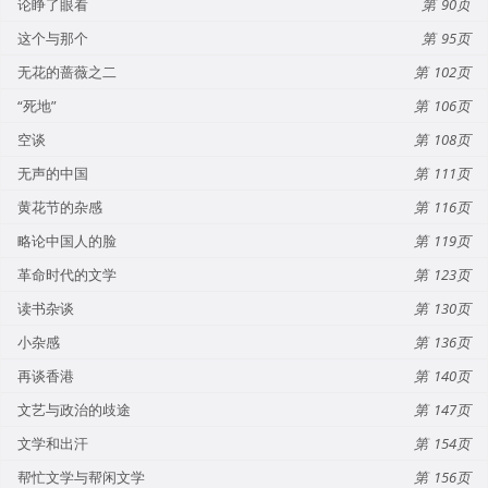
论睁了眼看
90
这个与那个
95
无花的蔷薇之二
102
“死地”
106
空谈
108
无声的中国
111
黄花节的杂感
116
略论中国人的脸
119
革命时代的文学
123
读书杂谈
130
小杂感
136
再谈香港
140
文艺与政治的歧途
147
文学和出汗
154
帮忙文学与帮闲文学
156