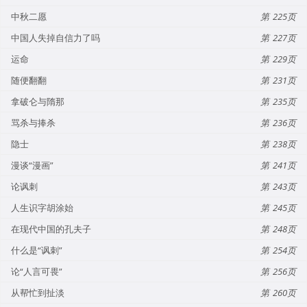
中秋二愿
225
中国人失掉自信力了吗
227
运命
229
随便翻翻
231
拿破仑与隋那
235
骂杀与捧杀
236
隐士
238
漫谈“漫画”
241
论讽刺
243
人生识字胡涂始
245
在现代中国的孔夫子
248
什么是“讽刺”
254
论“人言可畏”
256
从帮忙到扯淡
260