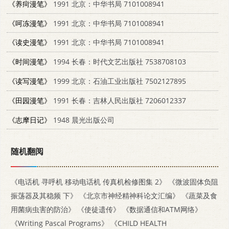
《养疴漫笔》
1991 北京：中华书局 7101008941
《呵冻漫笔》
1991 北京：中华书局 7101008941
《读史漫笔》
1991 北京：中华书局 7101008941
《时间漫笔》
1994 长春：时代文艺出版社 7538708103
《读写漫笔》
1999 北京：石油工业出版社 7502127895
《田园漫笔》
1991 长春：吉林人民出版社 7206012337
《志摩日记》
1948 晨光出版公司
随机翻阅
《电话机 寻呼机 移动电话机 传真机检修图集 2》
《微波固体负阻
振荡器及其稳频 下》
《北京市神经精神科论文汇编》
《蔬菜及食
用菌病虫害的防治》
《使徒遗传》
《数据通信和ATM网络》
《Writing Pascal Programs》
《CHILD HEALTH