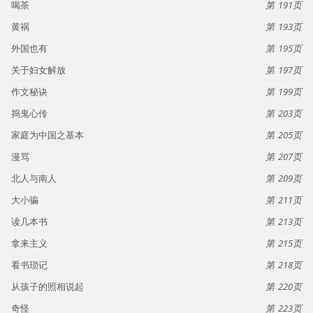
喝茶
191
黄祸
193
外国也有
195
关于妇女解放
197
作文秘诀
199
捣鬼心传
203
家庭为中国之基本
205
漫骂
207
北人与南人
209
大小骗
211
读几本书
213
拿来主义
215
看书琐记
218
从孩子的照相说起
220
奇怪
223