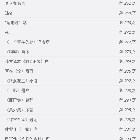
名人和名言
262
逃名
266
“这也是生活”
268
死
272
《一个青年的梦》译者序
277
《呐喊》自序
279
俄文译本《阿Q正传》序
284
写在《坟》后面
286
《绛洞花主》小引
292
《尘影》题辞
293
《而已集》题辞
294
《集外集》序言
295
《守常全集》题记
298
叶紫作《丰收》序
301
田军作《八月的乡村》序
303