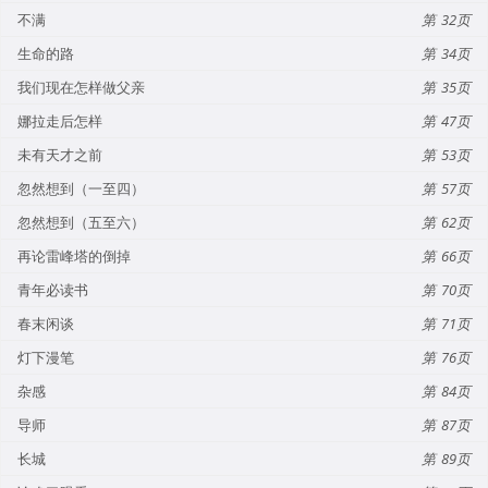
不满
32
生命的路
34
我们现在怎样做父亲
35
娜拉走后怎样
47
未有天才之前
53
忽然想到（一至四）
57
忽然想到（五至六）
62
再论雷峰塔的倒掉
66
青年必读书
70
春末闲谈
71
灯下漫笔
76
杂感
84
导师
87
长城
89