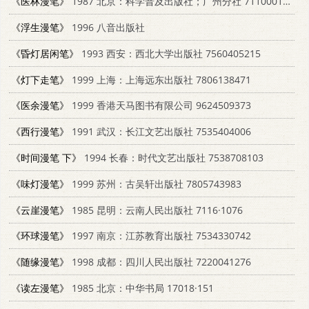
《医林漫笔》
1987 北京：科学普及出版社；广州分社 7110001121
《浮生漫笔》
1996 八音出版社
《昏灯居闲笔》
1993 西安：西北大学出版社 7560405215
《灯下走笔》
1999 上海：上海远东出版社 7806138471
《医余漫笔》
1999 香港天马图书有限公司 9624509373
《西行漫笔》
1991 武汉：长江文艺出版社 7535404006
《时间漫笔 下》
1994 长春：时代文艺出版社 7538708103
《味灯漫笔》
1999 苏州：古吴轩出版社 7805743983
《云崖漫笔》
1985 昆明：云南人民出版社 7116·1076
《环球漫笔》
1997 南京：江苏教育出版社 7534330742
《随缘漫笔》
1998 成都：四川人民出版社 7220041276
《读左漫笔》
1985 北京：中华书局 17018·151