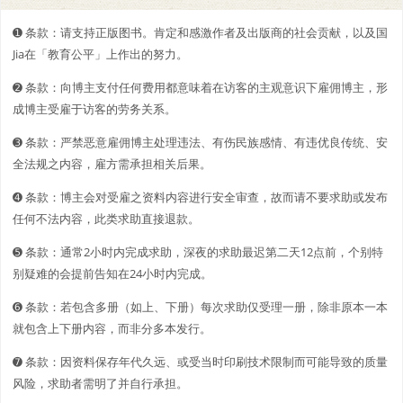
➊️ 条款：请支持正版图书。肯定和感激作者及出版商的社会贡献，以及国
Jia在「教育公平」上作出的努力。
➋️️ 条款：向博主支付任何费用都意味着在访客的主观意识下雇佣博主，形
成博主受雇于访客的劳务关系。
➌ 条款：严禁恶意雇佣博主处理违法、有伤民族感情、有违优良传统、安
全法规之内容，雇方需承担相关后果。
➍ 条款：博主会对受雇之资料内容进行安全审查，故而请不要求助或发布
任何不法内容，此类求助直接退款。
➎ 条款：通常2小时内完成求助，深夜的求助最迟第二天12点前，个别特
别疑难的会提前告知在24小时内完成。
➏ 条款：若包含多册（如上、下册）每次求助仅受理一册，除非原本一本
就包含上下册内容，而非分多本发行。
➐ 条款：因资料保存年代久远、或受当时印刷技术限制而可能导致的质量
风险，求助者需明了并自行承担。