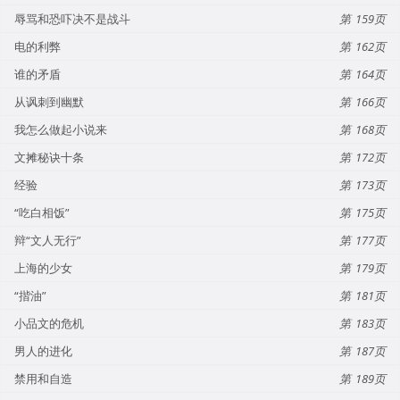
辱骂和恐吓决不是战斗
159
电的利弊
162
谁的矛盾
164
从讽刺到幽默
166
我怎么做起小说来
168
文摊秘诀十条
172
经验
173
“吃白相饭”
175
辩“文人无行”
177
上海的少女
179
“揩油”
181
小品文的危机
183
男人的进化
187
禁用和自造
189