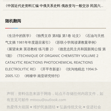
《中国近代史资料汇编 中俄关系史料 俄政变与一般交涉 民国六年至八年》
随机翻阅
《生活中的医学》
《独秀文存 第8版 第1卷 论文》
《石油与天然
气文摘 1981年年度题目索引》
《苏联小学阅读课教案举例》
《展望未来 英语教程 练习册 2》
《德意志民主共和国新闻公报 第
1期》
《TECHNIQUE OF ORGANIC CHEMISTRY VOLUME 2
CATALYTIC REACTIONS PHOTOCHEMICAL REACTIONS
ELECTROLYTIC RE》
《开平市新姿》
《扶沟地税志 1994.9-
2005.12》
《柯棣华 南亚研究特刊》
声明：资料信息来源于网络，站点不存储任何内容文件，如
有意见可邮件 mtoou@outlook.com
热爱伟大祖国 ♥ 维护民族团结 ♥ 弘扬传统文化 ♥ 促进社会