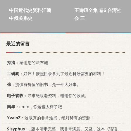
中国近代史资料汇编
王诗琅全集 卷6 台湾社
中俄关系史
会 三
最近的留言
持清
：感谢您的法布施
工研狗
：好评！按照目录拿到了最近科研需要的材料！
张
：提供有价值的旧书，是一件大好事。
电子管收
：寻求绝版老资料，谢谢你的收藏。
南华
：emm，你这也太棒了吧
YvainZ
：这版真的非常难找，绝对稀有的资源！
Sisyphus
：..版本清晰完整，我非常满意。又及，这本《话语的真相》...