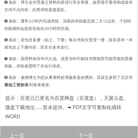
➍ 条款：博主会对受雇之资料内容进行安全审查，故而请不要求助或发布
任何不法内容，此类求助直接退款。
➎ 条款：通常2小时内完成求助，深夜的求助最迟第二天12点前，个别特
别疑难的会提前告知在24小时内完成。
➏ 条款：若包含多册（如上、下册）每次求助仅受理一册，除非原本一本
就包含上下册内容，而非分多本发行。
➐ 条款：因资料保存年代久远、或受当时印刷技术限制而可能导致的质量
风险，求助者需明了并自行承担。
➑ 条款：雇佣博主为您从事资料处理服务是收费的，其设定参照了北京市
最低工资标准
时薪来推算。
提示：百度云已更名为百度网盘（百度盘），天翼云盘、
微盘下载地址……暂未提供。
➥ PDF文字可复制化或转
WORD
上一页
下一页