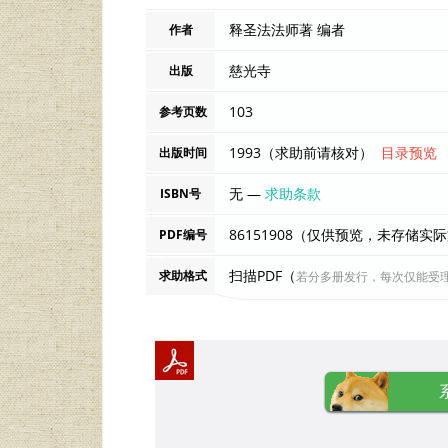
释圣法法师著 编者
作者
慈光寺
出版
103
参考页数
1993（求助前请核对）
目录预览
出版时间
无 —
求助条款
ISBN号
86151908（仅供预览，未存储实
PDF编号
扫描PDF（
求助格式
若分多册发行，每次仅能受