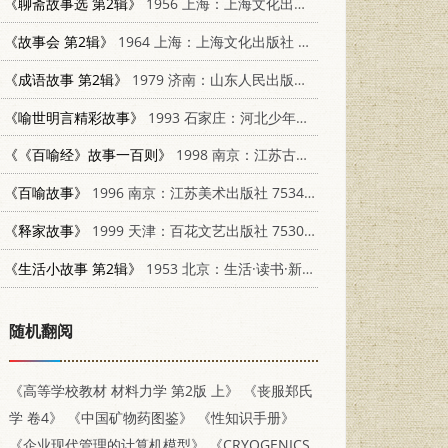
《聊斋故事选 第2辑》
1956 上海：上海文化出版社 T10077·201
《故事会 第2辑》
1964 上海：上海文化出版社 10077·965
《成语故事 第2辑》
1979 济南：山东人民出版社 7099·886
《喻世明言精彩故事》
1993 石家庄：河北少年儿童出版社 7537610975
《《百喻经》故事一百则》
1998 南京：江苏古籍出版社 7805199523
《百喻故事》
1996 南京：江苏美术出版社 7534406293
《释家故事》
1999 天津：百花文艺出版社 7530628550
《生活小故事 第2辑》
1953 北京：生活·读书·新知三联书店
随机翻阅
《高等学校教材 材料力学 第2版 上》
《丧服郑氏
学 卷4》
《中国矿物药图鉴》
《性知识手册》
《企业现代管理的计算机模型》
《CRYOGENICS