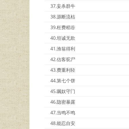
37.妄杀群牛
38.源断流枯
39.枉费稻谷
40.坦诚无欺
41.渔翁得利
42.估客驼尸
43.费重利轻
44.第七个饼
45.嘱奴守门
46.隐密暴露
47.当鸣不鸣
48.能忍自安