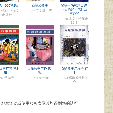
 1966第2辑
百喻经故事
譬喻中的智慧灵光-
《百喻经》佛经故
6 上海：上海文
1987 宝文堂书店
事通译
化出版社
1988 北京：学苑出
版社
故事广释 第3
百喻故事广释 第1
百喻故事广释 合订
辑
辑
本
992 慈光寺
1991 慈光寺
1993 福建省佛教协
会
，继续浏览或使用服务表示其均得到您的认可：