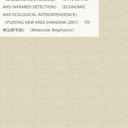
AND INFRARED DETECTION》
《ECONOMIC
AND ECOLOGICAL INTERDEPENDENCE》
《PUDONG NEW AREA SHANGHAI 2001》
《印
禅法师书画》
《Molecular Biophysics》