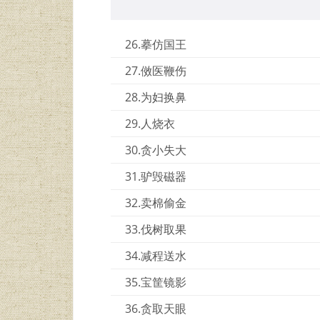
26.摹仿国王
27.傚医鞭伤
28.为妇换鼻
29.人烧衣
30.贪小失大
31.驴毁磁器
32.卖棉偷金
33.伐树取果
34.减程送水
35.宝筐镜影
36.贪取天眼