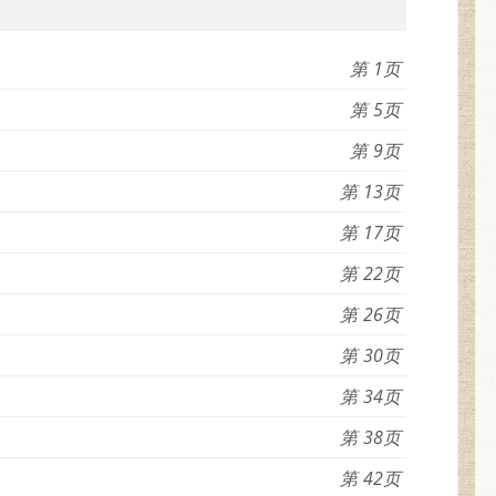
1
5
9
13
17
22
26
30
34
38
42