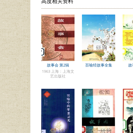
高度相关资料
故事会 第2辑
百喻经故事全集
故
1963 上海：上海文
艺出版社