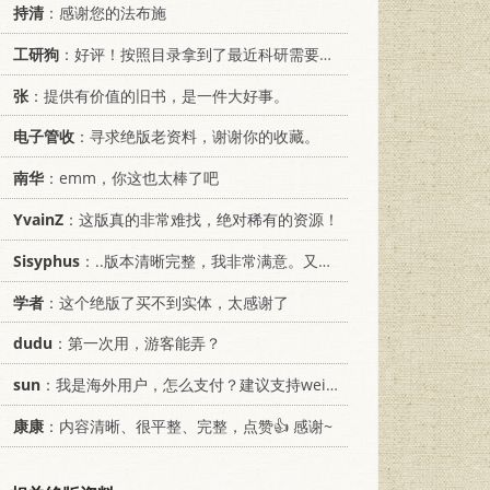
持清
：感谢您的法布施
工研狗
：好评！按照目录拿到了最近科研需要的材料！
张
：提供有价值的旧书，是一件大好事。
电子管收
：寻求绝版老资料，谢谢你的收藏。
南华
：emm，你这也太棒了吧
YvainZ
：这版真的非常难找，绝对稀有的资源！
Sisyphus
：..版本清晰完整，我非常满意。又及，这本《话语的真相》...
学者
：这个绝版了买不到实体，太感谢了
dudu
：第一次用，游客能弄？
sun
：我是海外用户，怎么支付？建议支持weixin支付
康康
：内容清晰、很平整、完整，点赞👍 感谢~