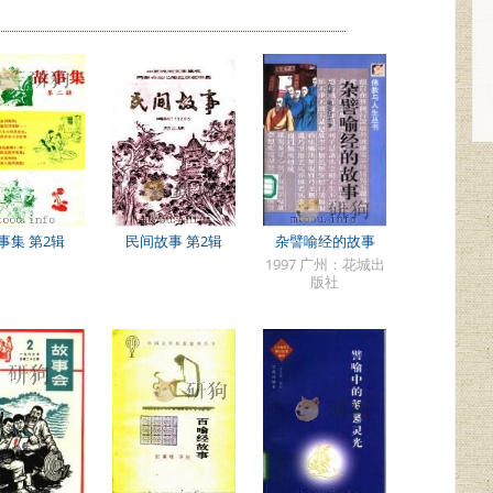
事集 第2辑
民间故事 第2辑
杂譬喻经的故事
1997 广州：花城出
版社