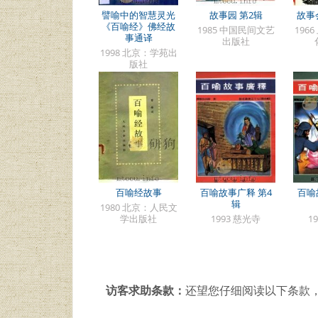
譬喻中的智慧灵光
故事园 第2辑
故事会
《百喻经》佛经故
1985 中国民间文艺
196
事通译
出版社
1998 北京：学苑出
版社
百喻经故事
百喻故事广释 第4
百喻
辑
1980 北京：人民文
学出版社
1993 慈光寺
1
访客求助条款：
还望您仔细阅读以下条款