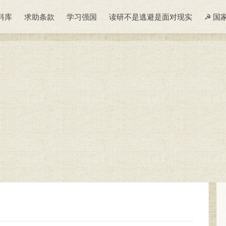
料库
求助条款
学习强国
读研不是逃避是面对现实
☭ 国