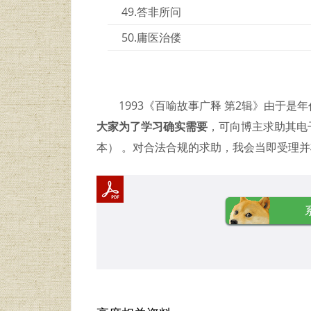
49.答非所问
50.庸医治偻
1993《百喻故事广释 第2辑》由于
大家为了学习确实需要
，可向博主求助其电子
本） 。对合法合规的求助，我会当即受理