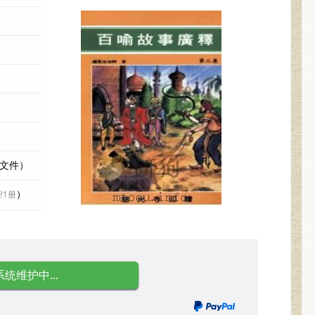
际文件）
）
理1册
系统维护中...