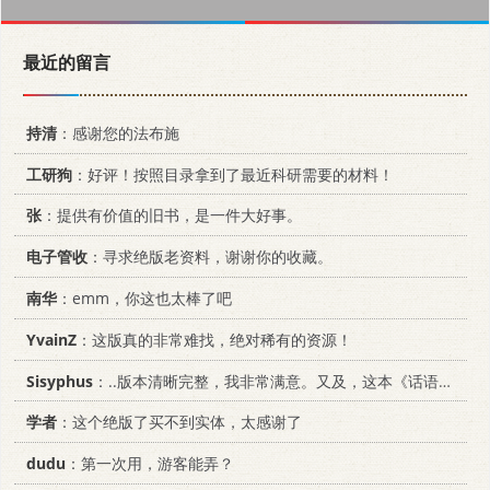
最近的留言
持清
：感谢您的法布施
工研狗
：好评！按照目录拿到了最近科研需要的材料！
张
：提供有价值的旧书，是一件大好事。
电子管收
：寻求绝版老资料，谢谢你的收藏。
南华
：emm，你这也太棒了吧
YvainZ
：这版真的非常难找，绝对稀有的资源！
Sisyphus
：..版本清晰完整，我非常满意。又及，这本《话语的真相》...
学者
：这个绝版了买不到实体，太感谢了
dudu
：第一次用，游客能弄？