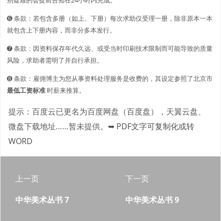
➏ 条款：若包含多册（如上、下册）每次求助仅受理一册，除非原本一本
就包含上下册内容，而非分多本发行。
➐ 条款：因资料保存年代久远、或受当时印刷技术限制而可能导致的质量
风险，求助者需明了并自行承担。
➑ 条款：雇佣博主为您从事资料处理服务是收费的，其设定参照了北京市
最低工资标准
时薪来推算。
提示：百度云已更名为百度网盘（百度盘），天翼云盘、
微盘下载地址……暂未提供。
➥ PDF文字可复制化或转
WORD
上一页
下一页
中华美术丛书 7
中华美术丛书 9