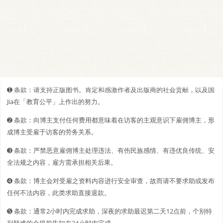
➊️ 条款：请支持正版图书。肯定和感激作者及出版商的社会贡献，以及国
Jia在「教育公平」上作出的努力。
➋️️ 条款：向博主支付任何费用都意味着在访客的主观意识下雇佣博主，形
成博主受雇于访客的劳务关系。
➌ 条款：严禁恶意雇佣博主处理违法、有伤民族感情、有违优良传统、安
全法规之内容，雇方需承担相关后果。
➍ 条款：博主会对受雇之资料内容进行安全审查，故而请不要求助或发布
任何不法内容，此类求助直接退款。
➎ 条款：通常2小时内完成求助，深夜的求助最迟第二天12点前，个别特
别疑难的会提前告知在24小时内完成。