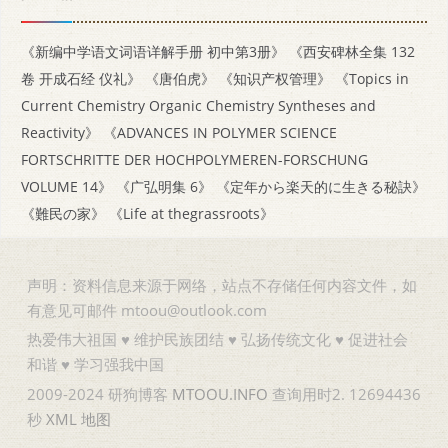
《新编中学语文词语详解手册 初中第3册》
《西安碑林全集 132
卷 开成石经 仪礼》
《唐伯虎》
《知识产权管理》
《Topics in
Current Chemistry Organic Chemistry Syntheses and
Reactivity》
《ADVANCES IN POLYMER SCIENCE
FORTSCHRITTE DER HOCHPOLYMEREN-FORSCHUNG
VOLUME 14》
《广弘明集 6》
《定年から楽天的に生きる秘訣》
《難民の家》
《Life at thegrassroots》
声明：资料信息来源于网络，站点不存储任何内容文件，如
有意见可邮件 mtoou@outlook.com
热爱伟大祖国 ♥ 维护民族团结 ♥ 弘扬传统文化 ♥ 促进社会
和谐 ♥ 学习强我中国
2009-2024 研狗博客
MTOOU.INFO
查询用时2. 12694436
秒
XML
地图