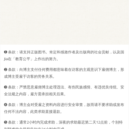
➊️ 条款：请支持正版图书。肯定和感激作者及出版商的社会贡献，以及国
Jia在「教育公平」上作出的努力。
➋️️ 条款：向博主支付任何费用都意味着在访客的主观意识下雇佣博主，形
成博主受雇于访客的劳务关系。
➌ 条款：严禁恶意雇佣博主处理违法、有伤民族感情、有违优良传统、安
全法规之内容，雇方需承担相关后果。
➍ 条款：博主会对受雇之资料内容进行安全审查，故而请不要求助或发布
任何不法内容，此类求助直接退款。
➎ 条款：通常2小时内完成求助，深夜的求助最迟第二天12点前，个别特
别疑难的会提前告知在24小时内完成。