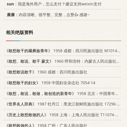
sun
：我是海外用户，怎么支付？建议支持weixin支付
康康
：内容清晰、很平整、完整，点赞👍 感谢~
相关绝版资料
《敢想敢干的藏彝族青年》
1958 成都：四川民族出版社 M10140·7
《敢想、敢说、敢干 蒙文》
1960 呼和浩特：内蒙古人民出版社 M3089·148
《敢想敢说敢干》
1960 成都：四川民族出版社
《敢想敢干的妇女》
1958 中国妇女杂志社 7054·14
《敢想，敢说，敢做，敢创造的新青年》
1958 北京：中国青年出版社 7009·116
《世界名人辞典》
1987 牡丹江：黑龙江朝鲜民族出版社 17296·19
《历史上敢想敢做的人》
1958 上海：上海人民出版社 T11074·151
《敢想敢做的人》
1958 广州：广东人民出版社