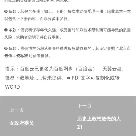
➏ 条款：若包含多册（如上、下册）每次求助仅受理一册，除非原本一本
就包含上下册内容，而非分多本发行。
➐ 条款：因资料保存年代久远、或受当时印刷技术限制而可能导致的质量
风险，求助者需明了并自行承担。
➑ 条款：雇佣博主为您从事资料处理服务是收费的，其设定参照了北京市
最低工资标准
时薪来推算。
提示：百度云已更名为百度网盘（百度盘），天翼云盘、
微盘下载地址……暂未提供。
➥ PDF文字可复制化或转
WORD
下一页
上一页
历史上敢想敢做的人
女政府委员
21