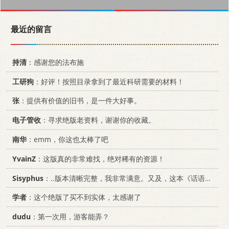
最近的留言
持清
：感谢您的法布施
工研狗
：好评！按照目录拿到了最近科研需要的材料！
张
：提供有价值的旧书，是一件大好事。
电子管收
：寻求绝版老资料，谢谢你的收藏。
南华
：emm，你这也太棒了吧
YvainZ
：这版真的非常难找，绝对稀有的资源！
Sisyphus
：..版本清晰完整，我非常满意。又及，这本《话语的真相》...
学者
：这个绝版了买不到实体，太感谢了
dudu
：第一次用，游客能弄？