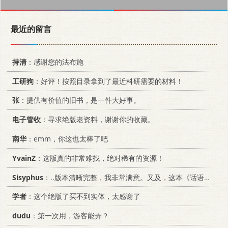
最近的留言
持清
：感谢您的法布施
工研狗
：好评！按照目录拿到了最近科研需要的材料！
张
：提供有价值的旧书，是一件大好事。
电子管收
：寻求绝版老资料，谢谢你的收藏。
南华
：emm，你这也太棒了吧
YvainZ
：这版真的非常难找，绝对稀有的资源！
Sisyphus
：..版本清晰完整，我非常满意。又及，这本《话语的真相》...
学者
：这个绝版了买不到实体，太感谢了
dudu
：第一次用，游客能弄？