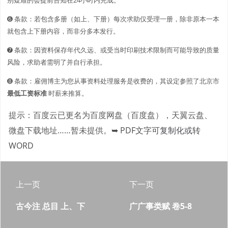
➏ 条款：若包含多册（如上、下册）每次求助仅受理一册，除非原本一本
就包含上下册内容，而非分多本发行。
➐ 条款：因资料保存年代久远、或受当时印刷技术限制而可能导致的质量
风险，求助者需明了并自行承担。
➑ 条款：雇佣博主为您从事资料处理服务是收费的，其设定参照了北京市
最低工资标准
时薪来推算。
提示：百度云已更名为百度网盘（百度盘），天翼云盘、
微盘下载地址……暂未提供。
➥ PDF文字可复制化或转
WORD
上一页
下一页
古今注 总目 上、下
广广事类赋 卷5-8