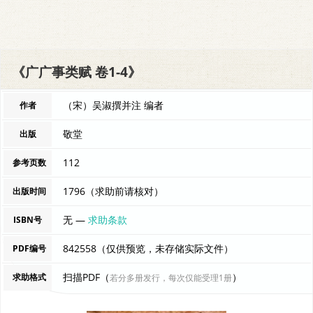
《广广事类赋 卷1-4》
（宋）吴淑撰并注 编者
作者
敬堂
出版
112
参考页数
1796（求助前请核对）
出版时间
无 —
求助条款
ISBN号
842558（仅供预览，未存储实际文件）
PDF编号
扫描PDF（
）
求助格式
若分多册发行，每次仅能受理1册