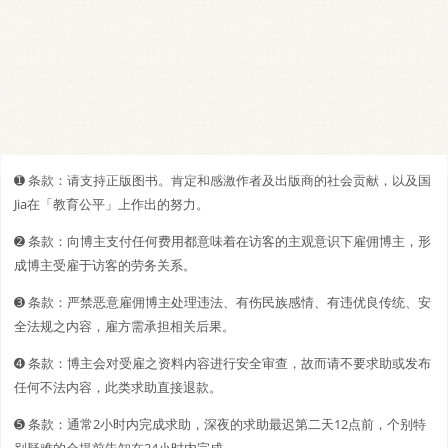
➊️ 条款：请支持正版图书。肯定和感激作者及出版商的社会贡献，以及国
Jia在「教育公平」上作出的努力。
➋️️ 条款：向博主支付任何费用都意味着在访客的主观意识下雇佣博主，形
成博主受雇于访客的劳务关系。
➌ 条款：严禁恶意雇佣博主处理违法、有伤民族感情、有违优良传统、安
全法规之内容，雇方需承担相关后果。
➍ 条款：博主会对受雇之资料内容进行安全审查，故而请不要求助或发布
任何不法内容，此类求助直接退款。
➎ 条款：通常2小时内完成求助，深夜的求助最迟第二天12点前，个别特
别疑难的会提前告知在24小时内完成。