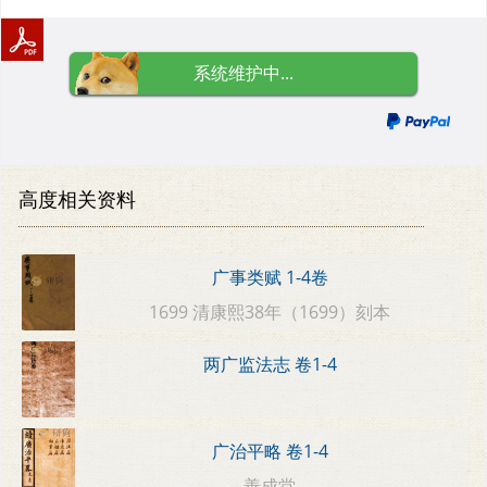
系统维护中...
高度相关资料
广事类赋 1-4卷
1699 清康熙38年（1699）刻本
两广监法志 卷1-4
广治平略 卷1-4
善成堂