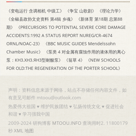
《变电运行 含调相机 中级工》
《争宝 山歌剧》
《理论力学》
《全椒县政协文史资料 第4辑 乡魂》
《新体育 第18期 总第88
期》
《PRECURSORS TO POTENTIAL SEVERE CORE DAMAGE
ACCIDENTS:1992 A STATUS REPORT NUREG/CR-4674
ORNL/NOAC-23》
《BBC MUSIC GUIDES Mendelssohn
Chamber Music》
《泵类 4 对金属有腐蚀作用的液体用的离心
泵：КН3.ХН3.ЯН3型耐酸泵》
《翁草 4》
《NEW SCHOOLS
FOR OLD:THE REGENERATION OF THE PORTER SCHOOL》
声明：资料信息来源于网络，站点不存储任何内容文件，如
有意见可邮件 mtoou@outlook.com
热爱伟大祖国 ♥ 维护民族团结 ♥ 弘扬传统文化 ♥ 促进社会
和谐 ♥ 学习强我中国
2009-2024 研狗博客
MTOOU.INFO
查询用时2. 11800179
秒
XML
地图