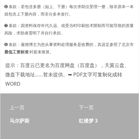
➏ 条款：若包含多册（如上、下册）每次求助仅受理一册，除非原本一本
就包含上下册内容，而非分多本发行。
➐ 条款：因资料保存年代久远、或受当时印刷技术限制而可能导致的质量
风险，求助者需明了并自行承担。
➑ 条款：雇佣博主为您从事资料处理服务是收费的，其设定参照了北京市
最低工资标准
时薪来推算。
提示：百度云已更名为百度网盘（百度盘），天翼云盘、
微盘下载地址……暂未提供。
➥ PDF文字可复制化或转
WORD
上一页
下一页
马尔萨斯
红楼梦 3