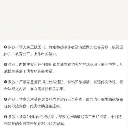
➊️ 条款：请支持正版图书。肯定和感激作者及出版商的社会贡献，以及国
Jia在「教育公平」上作出的努力。
➋️️ 条款：向博主支付任何费用都意味着在访客的主观意识下雇佣博主，形
成博主受雇于访客的劳务关系。
➌ 条款：严禁恶意雇佣博主处理违法、有伤民族感情、有违优良传统、安
全法规之内容，雇方需承担相关后果。
➍ 条款：博主会对受雇之资料内容进行安全审查，故而请不要求助或发布
任何不法内容，此类求助直接退款。
➎ 条款：通常2小时内完成求助，深夜的求助最迟第二天12点前，个别特
别疑难的会提前告知在24小时内完成。