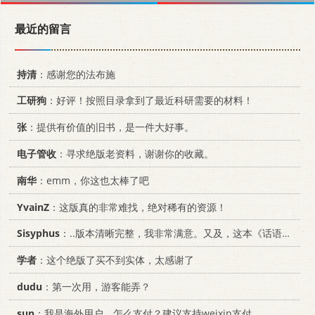
最近的留言
持清
：感谢您的法布施
工研狗
：好评！按照目录拿到了最近科研需要的材料！
张
：提供有价值的旧书，是一件大好事。
电子管收
：寻求绝版老资料，谢谢你的收藏。
南华
：emm，你这也太棒了吧
YvainZ
：这版真的非常难找，绝对稀有的资源！
Sisyphus
：..版本清晰完整，我非常满意。又及，这本《话语的真相》...
学者
：这个绝版了买不到实体，太感谢了
dudu
：第一次用，游客能弄？
sun
：我是海外用户，怎么支付？建议支持weixin支付