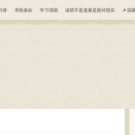
料库
求助条款
学习强国
读研不是逃避是面对现实
☭ 国