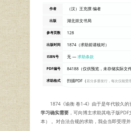
（汉）王充撰 编者
作者
湖北崇文书局
出版
128
参考页数
1874（求助前请核对）
出版时间
无 —
求助条款
ISBN号
84188（仅供预览，未存储实际文
PDF编号
扫描PDF（
求助格式
若分多册发行，每次仅能受
1874《谕衡 卷1-4》由于是年代较
学习确实需要
，可向博主求助其电子版PDF文
本） 。对合法合规的求助，我会当即受理