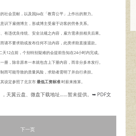
商的社会贡献，以及国Jia在「教育公平」上作出的努力。
主观意识下雇佣博主，形成博主受雇于访客的劳务关系。
情、有违优良传统、安全法规之内容，雇方需承担相关后果。
故而请不要求助或发布任何不法内容，此类求助直接退款。
二天12点前，个别特别疑难的会提前告知在24小时内完成。
理一册，除非原本一本就包含上下册内容，而非分多本发行。
限制而可能导致的质量风险，求助者需明了并自行承担。
，其设定参照了北京市
最低工资标准
时薪来推算。
），天翼云盘、微盘下载地址……暂未提供。
➥ PDF文
下一页