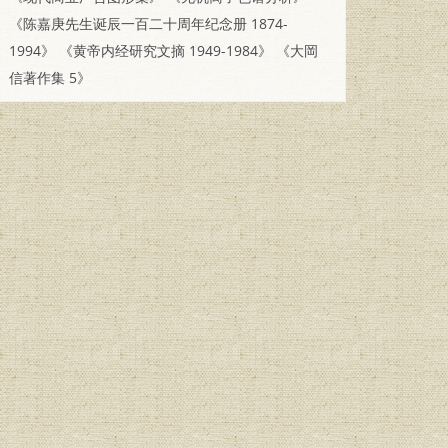
《陈嘉庚先生诞辰一百二十周年纪念册 1874-
1994》
《黄帝内经研究文摘 1949-1984》
《大岡
信著作集 5》