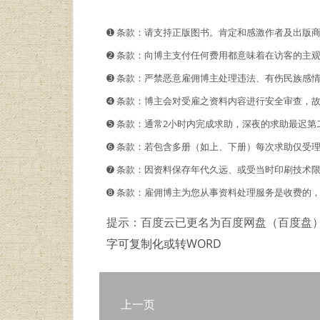
➊️ 条款：请支持正版图书。肯定和感激作者及出版
➋️️ 条款：向博主支付任何费用都意味着在访客的
➌ 条款：严禁恶意雇佣博主处理违法、有伤民族感
➍ 条款：博主会对受雇之资料内容进行安全审查，
➎ 条款：通常2小时内完成求助，深夜的求助最迟第
➏ 条款：若包含多册（如上、下册）每次求助仅受
➐ 条款：因资料保存年代久远、或受当时印刷技术
➑ 条款：雇佣博主为您从事资料处理服务是收费的
提示：百度云已更名为百度网盘（百度盘
字可复制化或转WORD
上一页