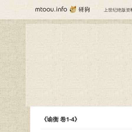
上世纪绝版资
《谕衡 卷1-4》