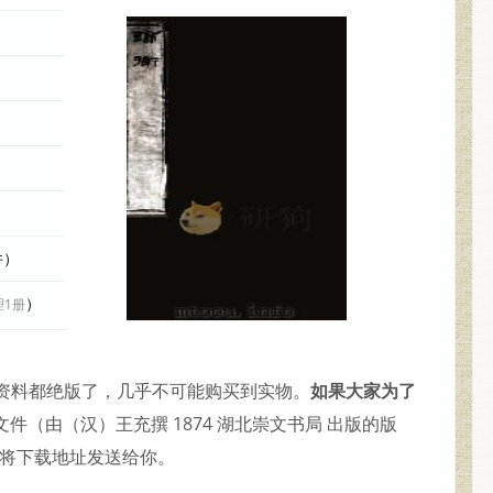
件）
）
理1册
久的资料都绝版了，几乎不可能购买到实物。
如果大家为了
件（由（汉）王充撰 1874 湖北崇文书局 出版的版
并将下载地址发送给你。