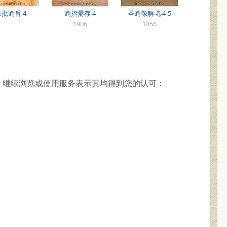
硃批谕旨 4
谕摺彚存 4
圣谕像解 卷4-5
1906
1856
，继续浏览或使用服务表示其均得到您的认可：