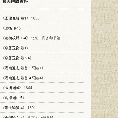
相关绝版资料
《圣谕像解 卷1》
1856
《医衡 卷1》
《论衡校释 1-4》
北京：商务印书馆
《痧胀玉衡 卷1》
《痧胀玉衡 卷3-4》
《湖南通志 卷首 1 诏谕1》
《湖南通志 卷首 4 诏谕4》
《医衡 卷4》
1864
《谕海 卷1-5》
《潛夫谕笺 4》
1891
《史记谕文 4》
北京：中华书局