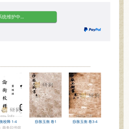
系统维护中...
衡校释 1-4
痧胀玉衡 卷1
痧胀玉衡 卷3-4
：商务印书馆