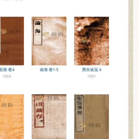
医衡 卷4
谕海 卷1-5
潛夫谕笺 4
1864
1891