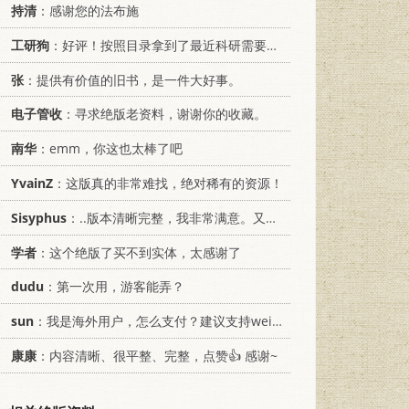
持清
：感谢您的法布施
工研狗
：好评！按照目录拿到了最近科研需要的材料！
张
：提供有价值的旧书，是一件大好事。
电子管收
：寻求绝版老资料，谢谢你的收藏。
南华
：emm，你这也太棒了吧
YvainZ
：这版真的非常难找，绝对稀有的资源！
Sisyphus
：..版本清晰完整，我非常满意。又及，这本《话语的真相》...
学者
：这个绝版了买不到实体，太感谢了
dudu
：第一次用，游客能弄？
sun
：我是海外用户，怎么支付？建议支持weixin支付
康康
：内容清晰、很平整、完整，点赞👍 感谢~