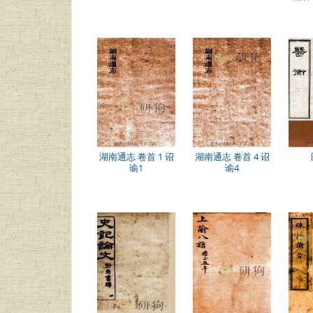
湖南通志 卷首 1 诏
湖南通志 卷首 4 诏
谕1
谕4