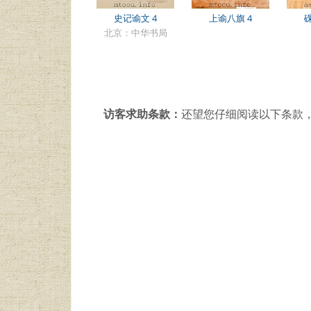
史记谕文 4
上谕八旗 4
北京：中华书局
访客求助条款：
还望您仔细阅读以下条款