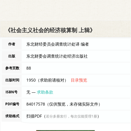
《社会主义社会的经济核算制 上辑》
东北财经委员会调查统计处译 编者
作者
东北财委会调查统计处经济出版社
出版
88
参考页数
1950（求助前请核对）
目录预览
出版时间
无 —
求助条款
ISBN号
84017578（仅供预览，未存储实际文件）
PDF编号
扫描PDF（
）
求助格式
若分多册发行，每次仅能受理1册