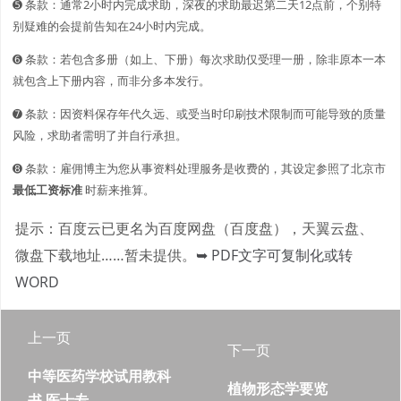
➎ 条款：通常2小时内完成求助，深夜的求助最迟第二天12点前，个别特
别疑难的会提前告知在24小时内完成。
➏ 条款：若包含多册（如上、下册）每次求助仅受理一册，除非原本一本
就包含上下册内容，而非分多本发行。
➐ 条款：因资料保存年代久远、或受当时印刷技术限制而可能导致的质量
风险，求助者需明了并自行承担。
➑ 条款：雇佣博主为您从事资料处理服务是收费的，其设定参照了北京市
最低工资标准
时薪来推算。
提示：百度云已更名为百度网盘（百度盘），天翼云盘、
微盘下载地址……暂未提供。
➥ PDF文字可复制化或转
WORD
上一页
下一页
中等医药学校试用教科
植物形态学要览
书 医士专