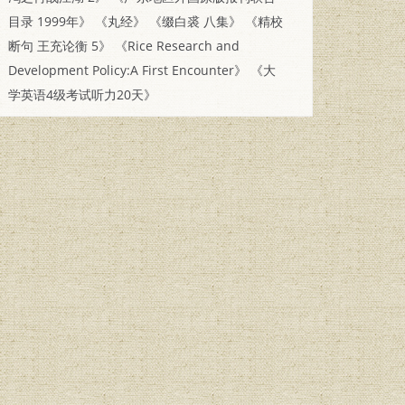
目录 1999年》
《丸经》
《缀白裘 八集》
《精校
断句 王充论衡 5》
《Rice Research and
Development Policy:A First Encounter》
《大
学英语4级考试听力20天》