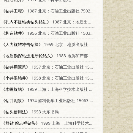
《钻井工程》
1987 北京：石油工业出版社 7502103651
《孔内不提钻换钻头钻进》
1987 北京：地质出版社 13038·新374
《构造钻井》
1956 北京：石油工业出版社 15037.172
《人力旋转冲击钻探》
1959 北京：地质出版社
《地质勘探钻进用牙轮钻头》
1983 地质矿产部勘探技术研究所情报室
《钻井用泥浆》
1957 北京：石油工业出版社 15037·219
《小井眼钻井》
1958 北京：石油工业出版社 15037.372
《木螺旋钻》
1959 上海：上海科学技术出版社 15119·1155
《钻井泥浆》
1974 燃料化学工业出版社 15063·2073（油47）
《钻头使用法》
1953 大东书局
《群钻 倪志福钻头》
1999 上海：上海科学技术出版社 7532351254