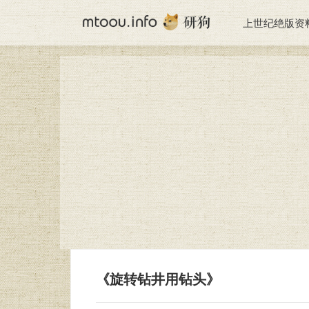
上世纪绝版资
《旋转钻井用钻头》