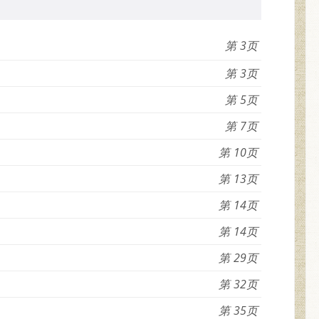
3
3
5
7
10
13
14
14
29
32
35