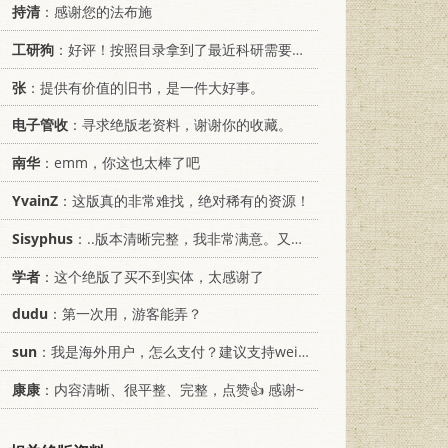
持清
：感谢您的法布施
工研狗
：好评！按照目录拿到了最近科研需要的材料！
张
：提供有价值的旧书，是一件大好事。
电子管收
：寻求绝版老资料，谢谢你的收藏。
南华
：emm，你这也太棒了吧
YvainZ
：这版真的非常难找，绝对稀有的资源！
Sisyphus
：..版本清晰完整，我非常满意。又及，这本《话语的真相》...
学者
：这个绝版了买不到实体，太感谢了
dudu
：第一次用，游客能弄？
sun
：我是海外用户，怎么支付？建议支持weixin支付
康康
：内容清晰、很平整、完整，点赞👍 感谢~