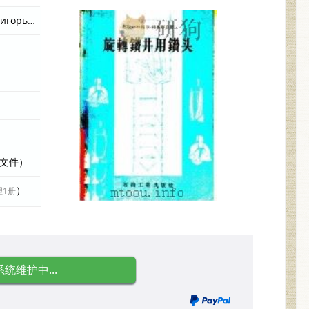
（苏）贴尔-格里哥良（А.И.Тер-Григорьян）著 编者
际文件）
）
理1册
系统维护中...