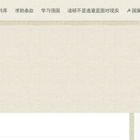
料库
求助条款
学习强国
读研不是逃避是面对现实
☭ 国