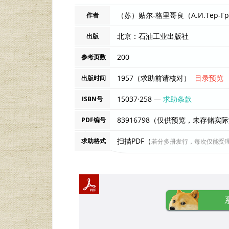
作者
北京：石油工业出版社
出版
200
参考页数
1957（求助前请核对）
目录预览
出版时间
15037·258 —
求助条款
ISBN号
83916798（仅供预览，未存储实
PDF编号
扫描PDF（
求助格式
若分多册发行，每次仅能受