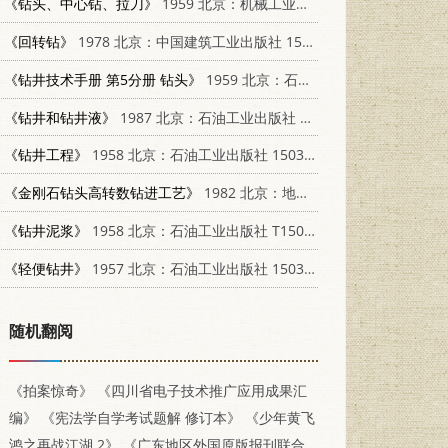
《钻头、中心钻、拉刀》
1959 北京：机械工业出版社 15033·1706
《回转钻》
1978 北京：中国建筑工业出版社 15040·3487
《钻井技术手册 第5分册 钻头》
1959 北京：石油工业出版社 15037·788
《钻井和钻井液》
1987 北京：石油工业出版社 15037·2724
《钻井工程》
1958 北京：石油工业出版社 15037·427
《金刚石钻头高转数钻进工艺》
1982 北京：地质出版社 15038·新751
《钻井泥浆》
1958 北京：石油工业出版社 T15037360
《轻便钻井》
1957 北京：石油工业出版社 15037289
随机翻阅
《拍案惊奇》
《四川省电子技术推广应用成果汇
编》
《宪法学自学考试题解 修订本》
《少年黄飞
鸿之再战江湖 2》
《广东地区外国原版报刊联合