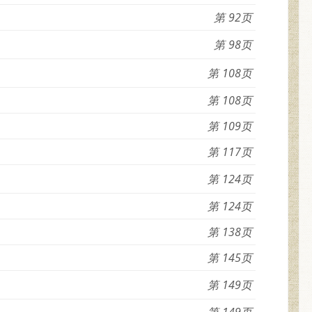
92
98
108
108
109
117
124
124
138
145
149
149