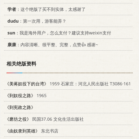
学者
：这个绝版了买不到实体，太感谢了
dudu
：第一次用，游客能弄？
sun
：我是海外用户，怎么支付？建议支持weixin支付
康康
：内容清晰、很平整、完整，点赞👍 感谢~
相关绝版资料
《美蒋奴役下的台湾》
1959 石家庄：河北人民出版社 T3086·161
《到奴役之路》
1965
《到宪政之路》
《磨坊之役》
民国37.06 文化生活出版社
《由奴隶到英雄》
东北书店