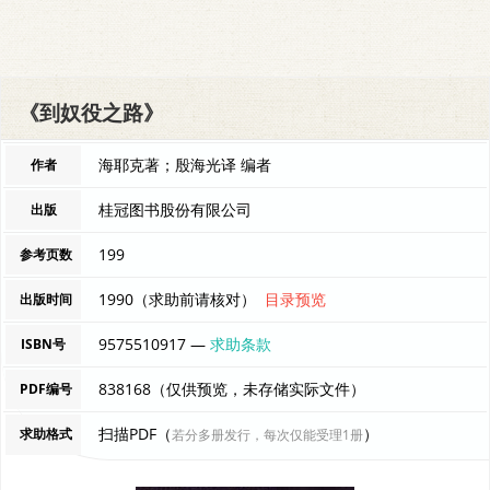
《到奴役之路》
海耶克著；殷海光译 编者
作者
桂冠图书股份有限公司
出版
199
参考页数
1990（求助前请核对）
目录预览
出版时间
9575510917 —
求助条款
ISBN号
838168（仅供预览，未存储实际文件）
PDF编号
扫描PDF（
）
求助格式
若分多册发行，每次仅能受理1册