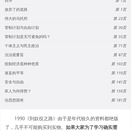
自序
1
放弃了的道路
1
伟大的乌托邦
23
管制计划与自由计划
39
管制计划是无可避免的吗？
55
个体主义与民主政治
71
法治底要旨
87
统制经济底种种危害
103
迷妄的平等
119
安全与自由
141
坏人为何得势？
159
论思想国有
181
1990《到奴役之路》由于是年代较久的资料都绝版
了，几乎不可能购买到实物。
如果大家为了学习确实需