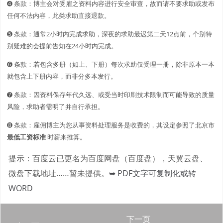
➍ 条款：博主会对受雇之资料内容进行安全审查，故而请不要求助或发布
任何不法内容，此类求助直接退款。
➎ 条款：通常2小时内完成求助，深夜的求助最迟第二天12点前，个别特
别疑难的会提前告知在24小时内完成。
➏ 条款：若包含多册（如上、下册）每次求助仅受理一册，除非原本一本
就包含上下册内容，而非分多本发行。
➐ 条款：因资料保存年代久远、或受当时印刷技术限制而可能导致的质量
风险，求助者需明了并自行承担。
➑ 条款：雇佣博主为您从事资料处理服务是收费的，其设定参照了北京市
最低工资标准
时薪来推算。
提示：百度云已更名为百度网盘（百度盘），天翼云盘、
微盘下载地址……暂未提供。
➥ PDF文字可复制化或转
WORD
下一页