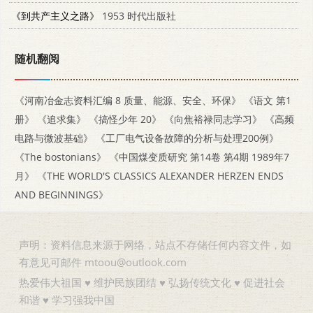
《到共产主义之路》
1953 时代出版社
随机翻阅
《河南冶金志资料汇编 8 质量、能源、安全、环保》
《语文 第1
册》
《追求集》
《搞怪少年 20》
《向焦裕禄同志学习》
《高频
电路与微波基础》
《工厂电气设备故障的分析与处理200例》
《The bostonians》
《中国煤变质研究 第14卷 第4期 1989年7
月》
《THE WORLD'S CLASSICS ALEXANDER HERZEN ENDS
AND BEGINNINGS》
声明：资料信息来源于网络，站点不存储任何内容文件，如
有意见可邮件 mtoou@outlook.com
热爱伟大祖国 ♥ 维护民族团结 ♥ 弘扬传统文化 ♥ 促进社会
和谐 ♥ 学习强我中国