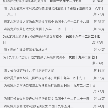
整理湖北河道覆湖北水利局指令
民国十八年十二月七日
76
附：湖北省政府水利局呈报整理湖北河道情形请鉴核示遵由民国十八年十
二月三日
77
拟定水利建设方案致山东建设厅指令 民国十八年十二月十八日
79
请豁免关税呈行政院文 民国十八年十二月二十一日
80
为永定河上游造林办法覆察哈尔建设厅指令
民国十八年十二月二十四
日
82
附：察哈尔建设厅筹备造林办法
82
为十九年工作进行计划方案致长兴煤矿局训令
民国十九年二月七日
83
附：长兴煤矿局十九年计划进行方案
84
建设委员会组织法（国民政府公布）民国十九年二月十九日
87
为核减永定河决口堵筑工程预算呈行政院文 民国十九年二月二十日
91
为浙江长兴煤矿资产估计呈行政院文 民国十九年二月二十一日
93
请统筹开发西北水利呈行政院文 民国十九年五月二日
94