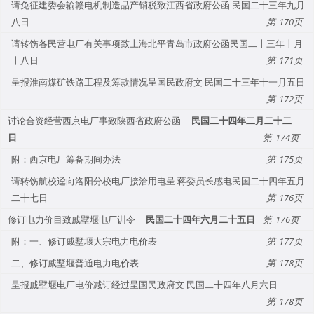
请免征建委会输赣电机制造品产销税致江西省政府公函 民国二十三年九月
八日
170
请转饬各民营电厂有关事项致上海北平青岛市政府公函民国二十三年十月
十八日
171
呈报淮南煤矿铁路工程及筹款情况呈国民政府文 民国二十三年十一月五日
172
讨论合资经营西京电厂事致陕西省政府公函
民国二十四年二月二十二
日
174
附：西京电厂筹备期间办法
175
请转饬航校迳向洛阳分校电厂接洽用电呈 蒋委员长感电民国二十四年五月
二十七日
176
修订电力价目致戚墅堰电厂训令
民国二十四年六月二十五日
176
附：一、修订戚墅堰大宗电力电价表
177
二、修订戚墅堰普通电力电价表
178
呈报戚墅堰电厂电价减订经过呈国民政府文 民国二十四年八月六日
178