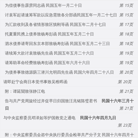
为偿债事告霹雳同志函 民国五年一月二十日
15
讨袁军起请速筹军款以应急需致各分部函民国五年一月二十七日
15
为汇款收到及各省情形致区慎刚等函 民国五年二月十七日
17
托夏重民携上债券致杨寿彭函 民国五年五月二十日
18
泗水债券请寄回东京本部致杨寿彭函 民国五年五月二十三日
18
请续筹大款讨袁致杨先生函 民国五年五月二十六日
19
请筹助革命经费致杨寿彭函 民国五年六月十六日
19
为债券事致德源荫三潜川允明四先生函 民国六年四月二十八日
20
请即赴宁会商日本觉书事致吴稚晖函
20
附：谭延闓致张静江电
21
告与共产党周旋经过并促早日归国致汪兆铭陈璧君书
民国十六年三月十
日
21
与中央监察委员邓泽如等护国救党之通电
民国十六年四月九日
23
附：中央监察委员会咨中央执行委员会检举共产分子文 民国十六年四月十