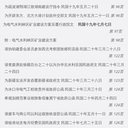
为疏浚湘鄂湖江致湖南建设厅指令 民国十九年五月二十日
96
为开辟东方、北方大港计划咨外交部文 民国十九年五月二十一日
96
为电气水利林区矿业建设方案呈覆行政院文
民国十九年七月七日
97
附：电气水利林区矿业建设方案
98
请协助建委会派员参加西北考察团致褚民谊函 民国二十年三月二十八日
122
请查拨庚款馀额百分之二十以兴办华北水利呈国民政府文 民国二十年三月
二十四日
122
为新疆实业开发咨覆新疆省政府文 民国二十年三月二十八日
123
为水口寺电气工程致贵州省政府公函 民国二十年三月三十日
124
希规划模范事业致陕鲁绥豫冀宁省政府公函 民国二十年四月二十四日
124
请拨车与商公司以利运煤致铁道部公函 民国二十年五月十一日
125
请核准动支每月经费呈国民政府文 民国二十年七月二十五日
126