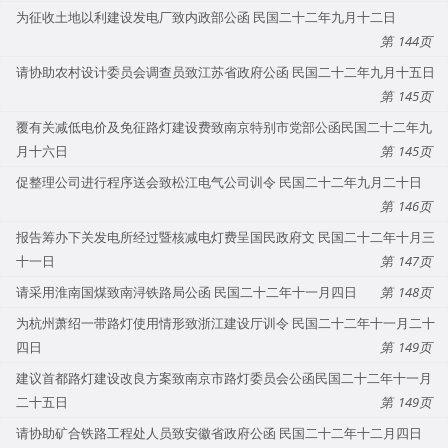
为征收土地以利建设发电厂致内政部公函 民国二十二年九月十二日
144
请协助农村设计委员会调查员致江苏省政府公函 民国二十二年九月十五日
145
覆有关减低电价及免征路灯建设费致南京特别市党部公函民国二十二年九
月十六日
145
促整理公司进行程序送会致松江电气公司训令 民国二十二年九月二十日
146
报告筹办下关发电所经过暨核减电灯费呈国民政府文 民国二十二年十月三
十一日
147
请采用淮南国煤致南浔铁路局公函 民国二十二年十一月四日
148
为杭州萧绍一带路灯使用情形致浙江建设厅训令 民国二十二年十一月二十
四日
149
建议首都路灯建设改良方案致南京市路灯委员会公函民国二十二年十一月
二十五日
149
请协助矿合铁路工程处人员致安徽省政府公函 民国二十二年十二月四日