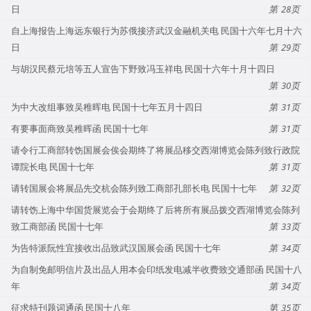
日
28
自上海报告上海远东银行为苏俄接济武汉金融机关电 民国十六年七月十六
日
29
与胡汉民蔡元培等五人宣告下野致冯玉祥电 民国十六年十月十四日
30
为中大改组事致吴稚晖电 民国十七年五月十四日
31
有要事面商致吴稚晖函 民国十七年
31
请令行工商部转饬国展会俟会期终了将展品移交西湖博览会陈列致行政院
谭院长电 民国十七年
31
请转国展会将展品先交杭会陈列致工商部孔部长电 民国十七年
32
请转饬上海中华国货展览会于会期终了后将所有展品拨交西湖博览会陈列
致工商部函 民国十七年
33
为告特派阮性宜接收出品致武汉国展会函 民国十七年
34
为自制免邮明信片及出品人用本会印纸发电减半收费致交通部函 民国十八
年
34
征求特刊题词通函 民国十八年
35