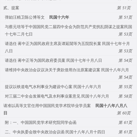
贰、提案
51
弹劾汪精卫陈公博等文
民国十六年
51
与蔡元培等于中国国民党二届四中全会为防范共产党扰乱阴谋之提案民国
十七年二月七日
53
请选任 蒋中正为国民政府主席及谭延闓等为五院院长案 民国十七年十月
八日
53
请选任 蒋中正等为国民政府委员案 民国十七年十月八日
54
请维持中央政治会议议决关于庚款借用办法原案建议案 民国十八年六月
54
提议以铁道电气水利事业为建设中心案 民国十八年六月
55
对三届二中全会发展电气及水利事业案意见 民国十八年六月
58
请准以高等文官任用中国国民党学术院毕业学员案
民国十八年八月八
日
60
附：一、中国国民党学术研究院同学会函
61
二、中央执委会致中央政治会议函 民国十八年八月十四日
61