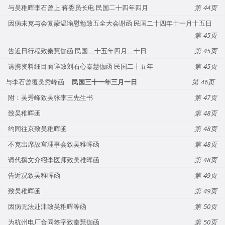
与吴稚晖李石曾上 蒋委员长电 民国二十四年四月
44
因病未克与会复蒙温谕慰勉致五全大会谢函 民国二十四年十一月十五日
45
告近日行程致秦慧伽函 民国二十五年四月二十日
45
请携资料细目面详致刘石心秦慧伽函 民国二十五年
45
与李石曾覆吴秀峰函
民国三十一年三月一日
46
附：吴秀峰致吴张李三先生书
47
致吴稚晖函
48
约同往京致吴稚晖函
48
不克出席故宫理事会致吴稚晖函
48
请代撰文介绍李医师致吴稚晖函
48
告近况致吴稚晖函
49
致吴稚晖函
49
因病无法赴津致吴稚晖等函
50
为杭州电厂合同签字致秦慧伽函
50