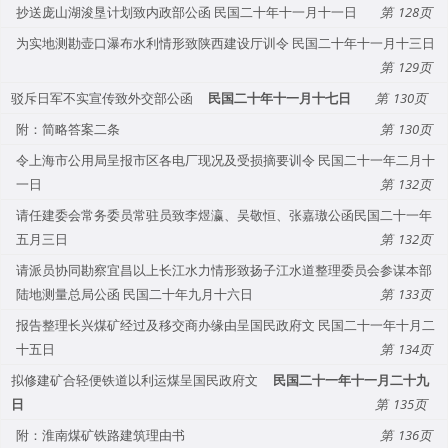
抄送庞山湖浚垦计划致内政部公函 民国二十年十一月十一日
128
为实地测勘壶口瀑布水利情形致陕西建设厅训令 民国二十年十一月十三日
129
驳斥日军不实宣传致外交部公函
民国二十年十一月十七日
130
附：简略答案二条
130
令上海市公用局呈报市区各电厂现况及受损摘要训令 民国二十一年二月十
一日
132
请任建委会常务委员常驻员致李煜瀛、吴敬恒、张嘉璈公函民国二十一年
五月三日
132
请派员协同勘察宜昌以上长江水力情形致扬子江水道整理委员会参谋本部
陆地测量总局公函 民国二十年九月十六日
133
报告整理长兴煤矿经过及移交商办缘由呈国民政府文 民国二十一年十月二
十五日
134
拟修建矿合轻便铁道以利运煤呈国民政府文
民国二十一年十一月二十九
日
135
附：淮南煤矿铁路建筑理由书
136