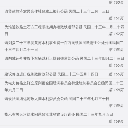
160
请贷款救济农民合作社致农工银行公函 民国二十三年二月十三日
161
为淮通铁路土石方工程须按期办竣致铁道部公函 民国二十三年二月二十四
日
162
请列拨二十三年度黄河水利事业费一百万元致国民政府主计处公函民国二
十三年四月二十一日
163
请酌减运价并拨予车辆以利运煤致铁道部公函 民国二十三年四月二十三日
165
建议修改进口税则致财政部公函 民国二十三年五月十四日
166
为电力价格之订立原则覆全国经济委员会棉业统制委员会公函民国二十三
年六月二日
168
请设法疏濬运河致太湖水利委员会公函 民国二十三年七月三十日
169
指示有关运河给水问题致江苏省建设厅训令 民国二十三年九月五日
169