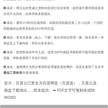
➍ 条款：博主会对受雇之资料内容进行安全审查，故而请不要求助或发布
任何不法内容，此类求助直接退款。
➎ 条款：通常2小时内完成求助，深夜的求助最迟第二天12点前，个别特
别疑难的会提前告知在24小时内完成。
➏ 条款：若包含多册（如上、下册）每次求助仅受理一册，除非原本一本
就包含上下册内容，而非分多本发行。
➐ 条款：因资料保存年代久远、或受当时印刷技术限制而可能导致的质量
风险，求助者需明了并自行承担。
➑ 条款：雇佣博主为您从事资料处理服务是收费的，其设定参照了北京市
最低工资标准
时薪来推算。
提示：百度云已更名为百度网盘（百度盘），天翼云盘、
微盘下载地址……暂未提供。
➥ PDF文字可复制化或转
WORD