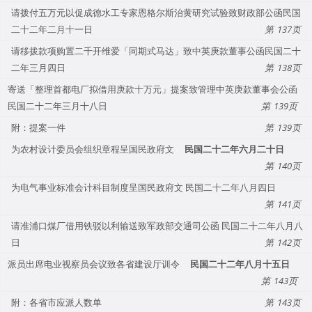
请拨付五万元以促成德水工专家恩格尔斯治黄研究试验致财政部公函民国
二十二年二月十一日
137
请移拨款项购置二千开维爱「同期式马达」致中英庚款董事公函民国二十
二年三月四日
138
寄送「整理首都电厂拟借用庚款十万元」提案致管理中英庚款董事会公函
民国二十二年三月十八日
139
附：提案一件
139
为农村设计委员会组织章程呈国民政府文
民国二十二年六月二十日
140
为电气事业标准会计科目制度呈国民政府文 民国二十二年八月四日
141
请准浦口煤厂借用铁驳以利输送致军政部交通司公函 民国二十二年八月八
日
142
派员出席电业视察员会议致各省建设厅训令
民国二十二年八月十五日
143
附：各省市应派人数单
143