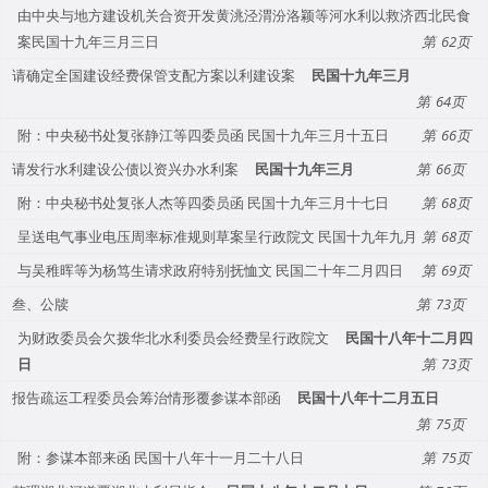
由中央与地方建设机关合资开发黄洮泾渭汾洛颖等河水利以救济西北民食
案民国十九年三月三日
62
请确定全国建设经费保管支配方案以利建设案
民国十九年三月
64
附：中央秘书处复张静江等四委员函 民国十九年三月十五日
66
请发行水利建设公债以资兴办水利案
民国十九年三月
66
附：中央秘书处复张人杰等四委员函 民国十九年三月十七日
68
呈送电气事业电压周率标准规则草案呈行政院文 民国十九年九月
68
与吴稚晖等为杨笃生请求政府特别抚恤文 民国二十年二月四日
69
叁、公牍
73
为财政委员会欠拨华北水利委员会经费呈行政院文
民国十八年十二月四
日
73
报告疏运工程委员会筹治情形覆参谋本部函
民国十八年十二月五日
75
附：参谋本部来函 民国十八年十一月二十八日
75