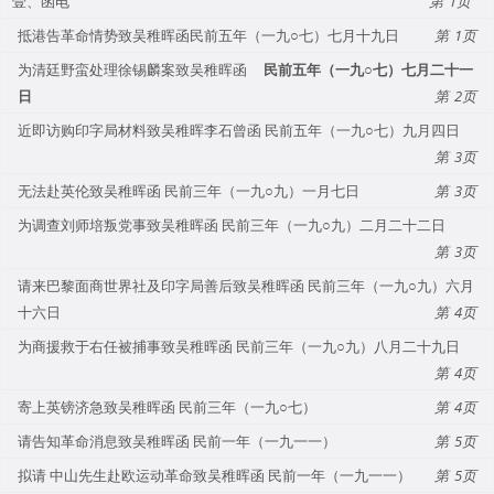
壹、函电
1
抵港告革命情势致吴稚晖函民前五年（一九○七）七月十九日
1
为清廷野蛮处理徐锡麟案致吴稚晖函
民前五年（一九○七）七月二十一
日
2
近即访购印字局材料致吴稚晖李石曾函 民前五年（一九○七）九月四日
3
无法赴英伦致吴稚晖函 民前三年（一九○九）一月七日
3
为调查刘师培叛党事致吴稚晖函 民前三年（一九○九）二月二十二日
3
请来巴黎面商世界社及印字局善后致吴稚晖函 民前三年（一九○九）六月
十六日
4
为商援救于右任被捕事致吴稚晖函 民前三年（一九○九）八月二十九日
4
寄上英镑济急致吴稚晖函 民前三年（一九○七）
4
请告知革命消息致吴稚晖函 民前一年（一九一一）
5
拟请 中山先生赴欧运动革命致吴稚晖函 民前一年（一九一一）
5