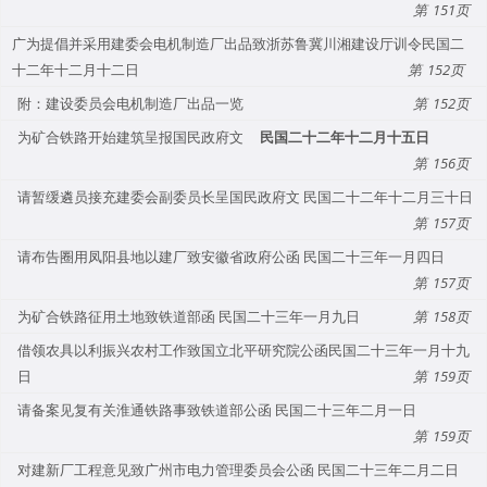
151
广为提倡并采用建委会电机制造厂出品致浙苏鲁冀川湘建设厅训令民国二
十二年十二月十二日
152
附：建设委员会电机制造厂出品一览
152
为矿合铁路开始建筑呈报国民政府文
民国二十二年十二月十五日
156
请暂缓遴员接充建委会副委员长呈国民政府文 民国二十二年十二月三十日
157
请布告圈用凤阳县地以建厂致安徽省政府公函 民国二十三年一月四日
157
为矿合铁路征用土地致铁道部函 民国二十三年一月九日
158
借领农具以利振兴农村工作致国立北平研究院公函民国二十三年一月十九
日
159
请备案见复有关淮通铁路事致铁道部公函 民国二十三年二月一日
159
对建新厂工程意见致广州市电力管理委员会公函 民国二十三年二月二日