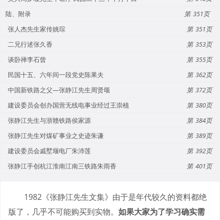
陆、附录
351
张人杰先生家传姚琮
351
二兄行述张久香
353
谈卧禅李石曾
355
民国十五、六年间一段党史陈果夫
362
中国新铁路之父—张静江先生周贤颂
372
建设委员会创办国营无线电事业经过王崇植
380
张静江先生与浙赣铁路侯家源
384
张静江先生对煤矿事业之史迹朱谦
389
建设委员会戚墅堰电厂朱沛莲
392
张静江手创杭江淮南江南三铁路朱雨香
401
1982《张静江先生文集》由于是年代较久的资料都绝
版了，几乎不可能购买到实物。
如果大家为了学习确实需