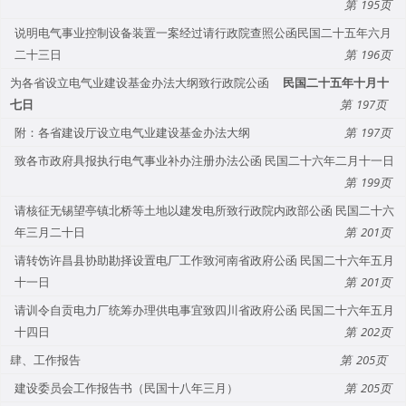
195
说明电气事业控制设备装置一案经过请行政院查照公函民国二十五年六月
二十三日
196
为各省设立电气业建设基金办法大纲致行政院公函
民国二十五年十月十
七日
197
附：各省建设厅设立电气业建设基金办法大纲
197
致各市政府具报执行电气事业补办注册办法公函 民国二十六年二月十一日
199
请核征无锡望亭镇北桥等土地以建发电所致行政院内政部公函 民国二十六
年三月二十日
201
请转饬许昌县协助勘择设置电厂工作致河南省政府公函 民国二十六年五月
十一日
201
请训令自贡电力厂统筹办理供电事宜致四川省政府公函 民国二十六年五月
十四日
202
肆、工作报告
205
建设委员会工作报告书（民国十八年三月）
205