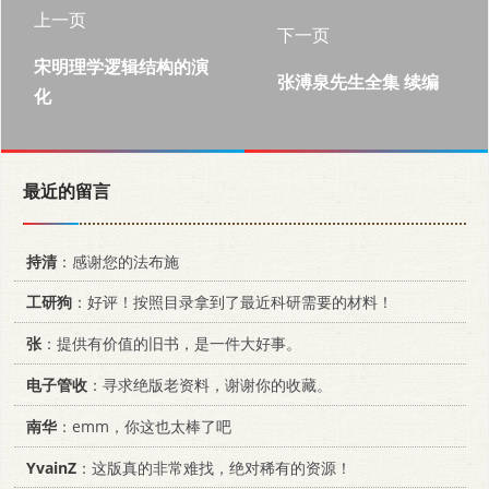
上一页
下一页
宋明理学逻辑结构的演
张溥泉先生全集 续编
化
最近的留言
持清
：感谢您的法布施
工研狗
：好评！按照目录拿到了最近科研需要的材料！
张
：提供有价值的旧书，是一件大好事。
电子管收
：寻求绝版老资料，谢谢你的收藏。
南华
：emm，你这也太棒了吧
YvainZ
：这版真的非常难找，绝对稀有的资源！