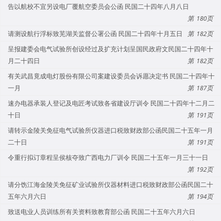
告以航校不宜另设电厂覆航空委员会公函 民国二十四年八月八日
180
请测设航行浮标致芜湖关监督公署公函 民国二十四年十月五日
182
呈报建委会电气试验所创设经过及扩充计划呈国民政府文民国二十四年十
月二十四日
182
有关武昌竟成电灯股份有限公司案建设委员会诉愿决定书 民国二十四年十
一月
187
速办电器承装人登记及电匠考试致各省建设厅训令 民国二十四年十二月二
十日
191
请转示金陵关免征电气试验所仪器进口税致财政部公函民国二十五年一月
二十日
191
令重行拟订章程呈侯核夺致广西电力厂训令 民国二十五年一月三十一日
192
请分饬江海金陵关免征矿业试验所仪器材料进口税致财政部公函民国二十
五年六月六日
194
致送电业人员训练所有关资料致教育部公函 民国二十五年六月六日