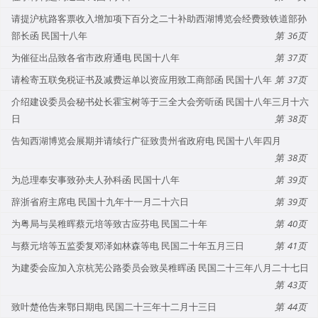
请提沪杭路客票收入增加项下百分之二十补助西湖博览会经费致铁道部孙
部长函 民国十八年
36
为催征出品致各省市政府通电 民国十八年
37
请检寄五联免税证书及减费运单以资应用致工商部函 民国十八年
37
介绍建设委员会秘书处长霍宝树等于三全大会旁听函 民国十八年三月十六
日
38
告知西湖博览会展期并请续行广征致贵州省政府电 民国十八年四月
38
为总理奉安事致孙夫人孙科函 民国十八年
39
辞浙省府主席电 民国十九年十一月二十六日
39
为粤局与吴稚晖蔡元培等致古应芬电 民国二十年
40
与蔡元培等五监委复邓泽如林森等电 民国二十年五月三日
41
为建委会应加入京杭芜公路委员会致吴稚晖函 民国二十三年八月二十七日
43
致叶楚伧告来鄂日期电 民国二十三年十二月十三日
44