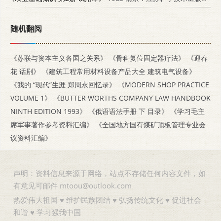
随机翻阅
《苏联与资本主义各国之关系》
《骨科复位固定器疗法》
《迎春
花 话剧》
《建筑工程常用材料设备产品大全 建筑电气设备》
《我的 “现代”生涯 郑周永回忆录》
《MODERN SHOP PRACTICE
VOLUME 1》
《BUTTER WORTHS COMPANY LAW HANDBOOK
NINTH EDITION 1993》
《俄语语法手册 下 目录》
《学习毛主
席军事著作参考资料汇编》
《全国地方国有煤矿顶板管理专业会
议资料汇编》
声明：资料信息来源于网络，站点不存储任何内容文件，如
有意见可邮件 mtoou@outlook.com
热爱伟大祖国 ♥ 维护民族团结 ♥ 弘扬传统文化 ♥ 促进社会
和谐 ♥ 学习强我中国