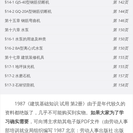
§14-1 GJ5-40型钢筋切断机
142
§14-2 GQ-20A型钢筋切断机
144
第十五章 钢筋弯曲机
146
第十六章 水泵
150
§16-1 水泵的用途及种类
150
§16-2 BA型离心式水泵
150
第十七章 建筑装修机具
155
§17-1 地坪抹光机
155
§17-2 水磨石机
157
§17-3 石材切割机
158
1987《建筑基础知识 试用 第2册》由于是年代较久的
资料都绝版了，几乎不可能购买到实物。
如果大家为了学
习确实需要
，可向博主求助其电子版PDF文件（由劳动人事
部培训就业局组织编写 1987 北京：劳动人事出版社 出版