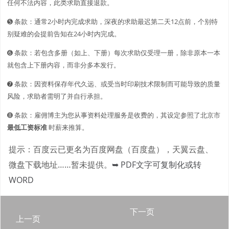
任何不法内容，此类求助直接退款。
➎ 条款：通常2小时内完成求助，深夜的求助最迟第二天12点前，个别特
别疑难的会提前告知在24小时内完成。
➏ 条款：若包含多册（如上、下册）每次求助仅受理一册，除非原本一本
就包含上下册内容，而非分多本发行。
➐ 条款：因资料保存年代久远、或受当时印刷技术限制而可能导致的质量
风险，求助者需明了并自行承担。
➑ 条款：雇佣博主为您从事资料处理服务是收费的，其设定参照了北京市
最低工资标准
时薪来推算。
提示：百度云已更名为百度网盘（百度盘），天翼云盘、
微盘下载地址……暂未提供。
➥ PDF文字可复制化或转
WORD
下一页
上一页