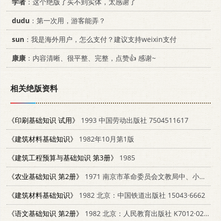
学者
：这个绝版了买不到实体，太感谢了
dudu
：第一次用，游客能弄？
sun
：我是海外用户，怎么支付？建议支持weixin支付
康康
：内容清晰、很平整、完整，点赞👍 感谢~
相关绝版资料
《印刷基础知识 试用》
1993 中国劳动出版社 7504511617
《建筑材料基础知识》
1982年10月第1版
《建筑工程预算与基础知识 第3册》
1985
《农业基础知识 第2册》
1971 南京市革命委员会文教局中、小学教材编写组
《建筑材料基础知识》
1982 北京：中国铁道出版社 15043·6662
《语文基础知识 第2册》
1982 北京：人民教育出版社 K7012·0273