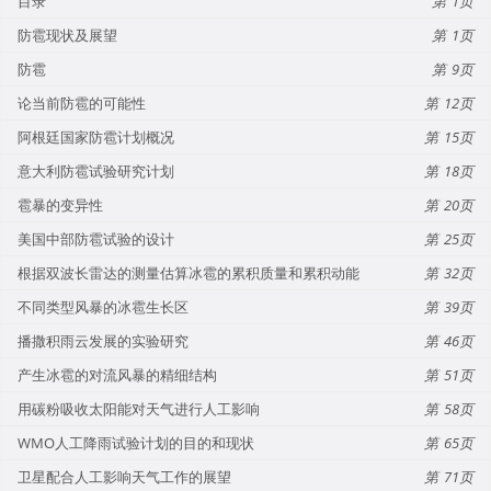
目录
1
防雹现状及展望
1
防雹
9
论当前防雹的可能性
12
阿根廷国家防雹计划概况
15
意大利防雹试验研究计划
18
雹暴的变异性
20
美国中部防雹试验的设计
25
根据双波长雷达的测量估算冰雹的累积质量和累积动能
32
不同类型风暴的冰雹生长区
39
播撒积雨云发展的实验研究
46
产生冰雹的对流风暴的精细结构
51
用碳粉吸收太阳能对天气进行人工影响
58
WMO人工降雨试验计划的目的和现状
65
卫星配合人工影响天气工作的展望
71