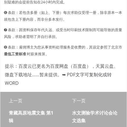
别疑难的会提前告知在24小时内完成。
➏ 条款：若包含多册（如上、下册）每次求助仅受理一册，除非原本一本
就包含上下册内容，而非分多本发行。
➐ 条款：因资料保存年代久远、或受当时印刷技术限制而可能导致的质量
风险，求助者需明了并自行承担。
➑ 条款：雇佣博主为您从事资料处理服务是收费的，其设定参照了北京市
最低工资标准
时薪来推算。
提示：百度云已更名为百度网盘（百度盘），天翼云盘、
微盘下载地址……暂未提供。
➥ PDF文字可复制化或转
WORD
上一页
下一页
青藏高原地震文集 第1
水文测验学术讨论会论
辑
文选集