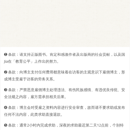
➊️ 条款：请支持正版图书。肯定和感激作者及出版商的社会贡献，以及国
Jia在「教育公平」上作出的努力。
➋️️ 条款：向博主支付任何费用都意味着在访客的主观意识下雇佣博主，形
成博主受雇于访客的劳务关系。
➌ 条款：严禁恶意雇佣博主处理违法、有伤民族感情、有违优良传统、安
全法规之内容，雇方需承担相关后果。
➍ 条款：博主会对受雇之资料内容进行安全审查，故而请不要求助或发布
任何不法内容，此类求助直接退款。
➎ 条款：通常2小时内完成求助，深夜的求助最迟第二天12点前，个别特