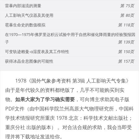
雷暴内部湍流的测量
75
人工影响天气仪器及其使用
80
雹暴生命史的数值模拟
118
在1970—1975年佛罗里达积云试验中用于自然和催化降雨量的经验预报因
子
139
可变轨迹赖曼-α湿度表及其工作特性
150
获得冰晶全息图像的可能性
157
1978《国外气象参考资料 第3辑 人工影响天气专集》
由于是年代较久的资料都绝版了，几乎不可能购买到实
物。
如果大家为了学习确实需要
，可向博主求助其电子版
PDF文件（由中国科学院兰州高原大气物理研究所，中国科
学技术情报研究所重庆 1978 北京：科学技术文献出版社；
重庆分社 出版的版本） 。对合法合规的求助，我会当即受
理并将下载地址发送给你。