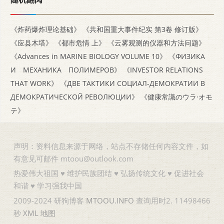
《炸药爆炸理论基础》
《共和国重大事件纪实 第3卷 修订版》
《应县木塔》
《都市危情 上》
《云雾观测的仪器和方法问题》
《Advances in MARINE BIOLOGY VOLUME 10》
《ФИЗИКА
И МЕХАНИКА ПОЛИМЕРОВ》
《INVESTOR RELATIONS
THAT WORK》
《ДВЕ ТАКТИКИ СОЦИАЛ-ДЕМОКРАТИИ В
ДЕМОКРАТИЧЕСКОЙ РЕВОЛЮЦИИ》
《健康常識のウラ·オモ
テ》
声明：资料信息来源于网络，站点不存储任何内容文件，如
有意见可邮件 mtoou@outlook.com
热爱伟大祖国 ♥ 维护民族团结 ♥ 弘扬传统文化 ♥ 促进社会
和谐 ♥ 学习强我中国
2009-2024 研狗博客
MTOOU.INFO
查询用时2. 11498466
秒
XML
地图