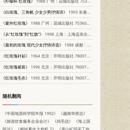
《柠檬杯 红玫瑰》
1988 广州：花城出版社 7536003269
《白玫瑰、三角帆 少女少男抒情诗》
1993 长春：北方妇女儿童出版社 7538508430
《窗外红玫瑰》
1988 广州：花城出版社 7536002513
《从“红玫瑰”到“红旗”》
1998 上海：上海远东出版社 7806135367
《最初的玫瑰 现代少女抒情诗选》
1988 成都：四川大学出版社 7561401213
《红玫瑰衬衫》
1964 北京：开明出版社 7800775631
《红玫瑰裙装》
1996 北京：开明出版社 7800774899
《红玫瑰毛衣》
1995 北京：开明出版社 7800779653
随机翻阅
《中国地质科学院年报 1992》
《越南华侨志》
《旅游饮食服务企业会计》
《鸡毛信》
《海上国
际法》
《娇娃夏生之危机 7》
《房山矿回采工作