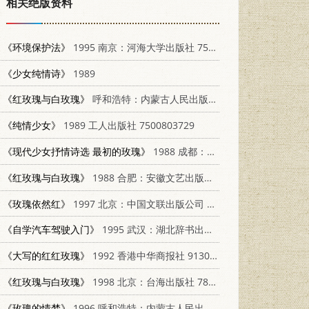
相关绝版资料
《环境保护法》
1995 南京：河海大学出版社 7563007687
《少女纯情诗》
1989
《红玫瑰与白玫瑰》
呼和浩特：内蒙古人民出版社 7204066146
《纯情少女》
1989 工人出版社 7500803729
《现代少女抒情诗选 最初的玫瑰》
1988 成都：四川大学出版社
《红玫瑰与白玫瑰》
1988 合肥：安徽文艺出版社 753960039X
《玫瑰依然红》
1997 北京：中国文联出版公司 7505925660
《自学汽车驾驶入门》
1995 武汉：湖北辞书出版社 7540301740
《大写的红红玫瑰》
1992 香港中华商报社 91306929004
《红玫瑰与白玫瑰》
1998 北京：台海出版社 7801410416
《玫瑰的情梦》
1996 呼和浩特：内蒙古人民出版社 7204032454