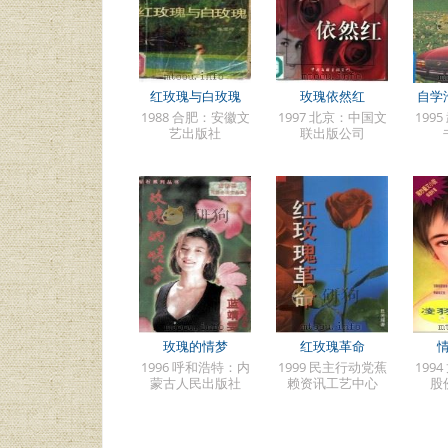
红玫瑰与白玫瑰
玫瑰依然红
自学
1988 合肥：安徽文
1997 北京：中国文
199
艺出版社
联出版公司
玫瑰的情梦
红玫瑰革命
1996 呼和浩特：内
1999 民主行动党蕉
199
蒙古人民出版社
赖资讯工艺中心
股