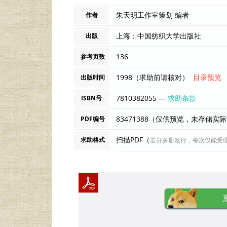
朱天明工作室策划 编者
作者
上海：中国纺织大学出版社
出版
136
参考页数
1998（求助前请核对）
目录预览
出版时间
7810382055 —
求助条款
ISBN号
83471388（仅供预览，未存储实
PDF编号
扫描PDF（
求助格式
若分多册发行，每次仅能受