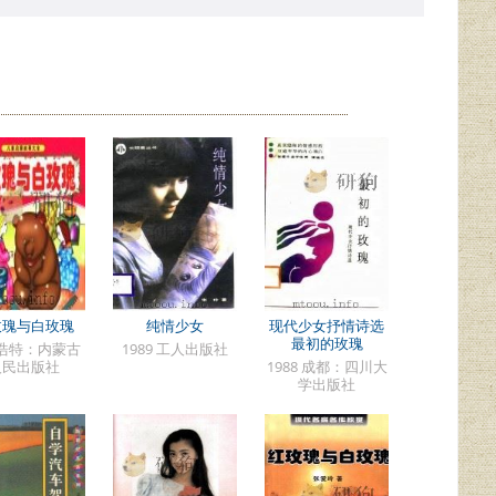
玫瑰与白玫瑰
纯情少女
现代少女抒情诗选
最初的玫瑰
浩特：内蒙古
1989 工人出版社
人民出版社
1988 成都：四川大
学出版社