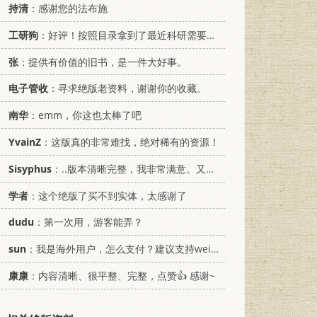
持清
：感谢您的法布施
工研狗
：好评！按照目录拿到了最近科研需要的材料！
张
：提供有价值的旧书，是一件大好事。
电子管收
：寻求绝版老资料，谢谢你的收藏。
南华
：emm，你这也太棒了吧
YvainZ
：这版真的非常难找，绝对稀有的资源！
Sisyphus
：..版本清晰完整，我非常满意。又及，这本《话语的真相》...
学者
：这个绝版了买不到实体，太感谢了
dudu
：第一次用，游客能弄？
sun
：我是海外用户，怎么支付？建议支持weixin支付
康康
：内容清晰、很平整、完整，点赞👍 感谢~