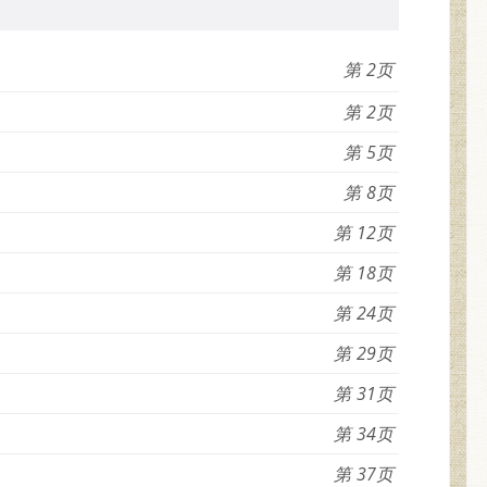
2
2
5
8
12
18
24
29
31
34
37