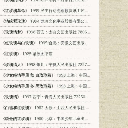
《红玫瑰革命》
1999 民主行动党蕉赖资讯工艺中心 9839820087
《情缘紫玫瑰》
1994 龙吟文化事业股份有限公司 9576891582
《玫瑰情梦》
1998 西安：太白文艺出版社 7806053611
《红玫瑰与白玫瑰》
1995 合肥：安徽文艺出版社 753960639x
《红玫瑰》
1925 梁溪图书馆
《玫瑰情人》
1998 银川：宁夏人民出版社 7227012956
《少女纯情手册 秋 白玫瑰卷》
1998 上海：中国纺织大学出版社 7810382063
《少女纯情手册 冬 黑玫瑰卷》
1998 上海：中国纺织大学出版社 7810382071
《玫瑰情》
1997 西宁：青海人民出版社 7225011786
《白雪和红玫瑰》
1982 太原：山西人民出版社 10088·754
《骄傲的红玫瑰》
1980 北京：中国少年儿童出版社 R10056·461