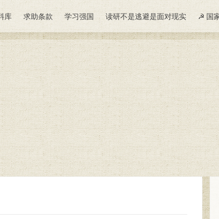
料库
求助条款
学习强国
读研不是逃避是面对现实
☭ 国