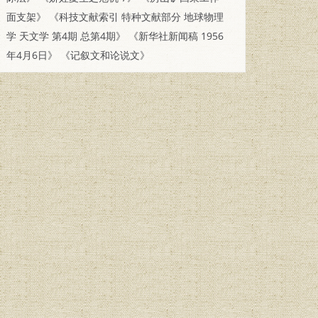
面支架》
《科技文献索引 特种文献部分 地球物理
学 天文学 第4期 总第4期》
《新华社新闻稿 1956
年4月6日》
《记叙文和论说文》