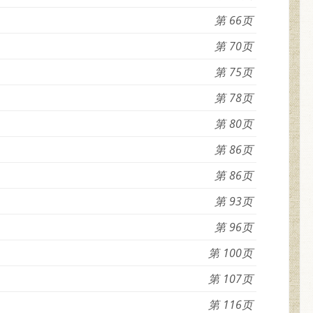
66
70
75
78
80
86
86
93
96
100
107
116