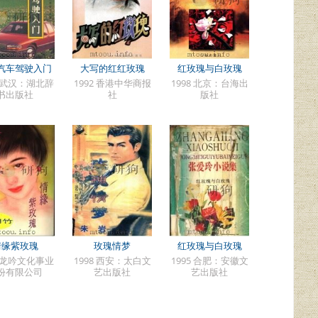
汽车驾驶入门
大写的红红玫瑰
红玫瑰与白玫瑰
5 武汉：湖北辞
1992 香港中华商报
1998 北京：台海出
书出版社
社
版社
情缘紫玫瑰
玫瑰情梦
红玫瑰与白玫瑰
4 龙吟文化事业
1998 西安：太白文
1995 合肥：安徽文
份有限公司
艺出版社
艺出版社