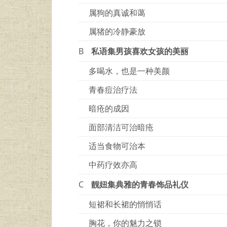
属狗的真诚和蔼
属猪的冷静豪放
B
私语集男孩喜欢女孩的美丽
多喝水，也是一种美颜
青春痘治疗法
暗疮的成因
面部清洁可治暗疮
适当食物可治本
中药疗效亦高
C
靓妞集典雅的青春饰品礼仪
短裙和长裙的悄悄话
胸花，你的魅力之锁