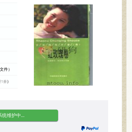
际文件）
）
理1册
系统维护中...