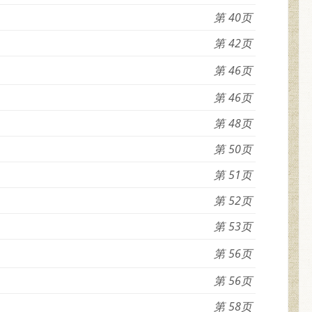
40
42
46
46
48
50
51
52
53
56
56
58