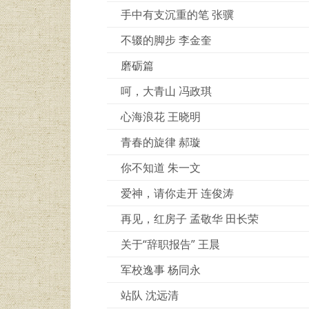
手中有支沉重的笔 张骥
不辍的脚步 李金奎
磨砺篇
呵，大青山 冯政琪
心海浪花 王晓明
青春的旋律 郝璇
你不知道 朱一文
爱神，请你走开 连俊涛
再见，红房子 孟敬华 田长荣
关于“辞职报告” 王晨
军校逸事 杨同永
站队 沈远清