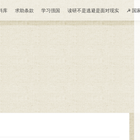
料库
求助条款
学习强国
读研不是逃避是面对现实
☭ 国