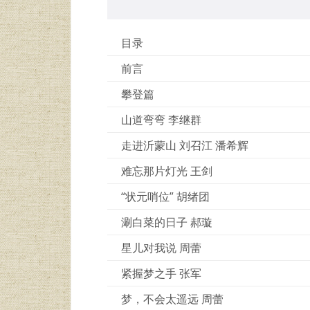
目录
前言
攀登篇
山道弯弯 李继群
走进沂蒙山 刘召江 潘希辉
难忘那片灯光 王剑
“状元哨位” 胡绪团
涮白菜的日子 郝璇
星儿对我说 周蕾
紧握梦之手 张军
梦，不会太遥远 周蕾