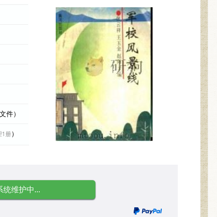
际文件）
）
理1册
系统维护中...