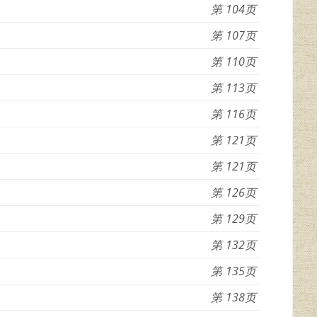
104
107
110
113
116
121
121
126
129
132
135
138