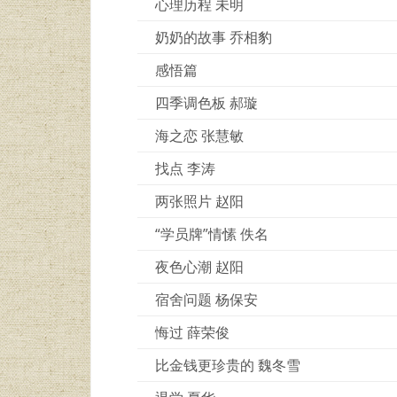
心理历程 未明
奶奶的故事 乔相豹
感悟篇
四季调色板 郝璇
海之恋 张慧敏
找点 李涛
两张照片 赵阳
“学员牌”情愫 佚名
夜色心潮 赵阳
宿舍问题 杨保安
悔过 薛荣俊
比金钱更珍贵的 魏冬雪