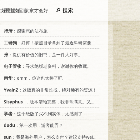
搜索
家好民族好，大家才会好
最近的留言
持清
：感谢您的法布施
工研狗
：好评！按照目录拿到了最近科研需要的材料！
张
：提供有价值的旧书，是一件大好事。
电子管收
：寻求绝版老资料，谢谢你的收藏。
南华
：emm，你这也太棒了吧
YvainZ
：这版真的非常难找，绝对稀有的资源！
Sisyphus
：..版本清晰完整，我非常满意。又及，这本《话语的真相》...
学者
：这个绝版了买不到实体，太感谢了
dudu
：第一次用，游客能弄？
sun
：我是海外用户，怎么支付？建议支持weixin支付