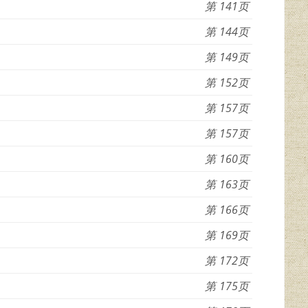
141
144
149
152
157
157
160
163
166
169
172
175