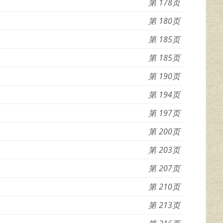
178
180
185
185
190
194
197
200
203
207
210
213