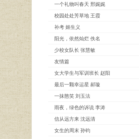
一个礼物叫春天 邢娓娓
校园处处芳草地 王霞
补考 姬生义
阳光，依然灿烂 佚名
少校女队长 张慧敏
友情篇
女大学生与军训班长 赵阳
最后一颗幸运星 郝璇
一抹憨笑 刘玉法
雨夜，绿色的诉说 李涛
信从远方来 沈远清
女生的周末 孙钧