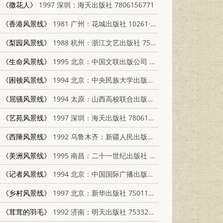
《撒花人》
1997 深圳：海天出版社 7806156771
《香港风景线》
1981 广州：花城出版社 10261·27
《梨园风景线》
1988 杭州：浙江文艺出版社 7533900685
《生命风景线》
1995 北京：中国文联出版公司 7505918672
《困顿风景线》
1994 北京：中央民族大学出版社 7810015311
《屈骚风景线》
1994 太原：山西高校联合出版社 7810325817
《艺苑风景线》
1997 深圳：海天出版社 7806156771
《西陲风景线》
1992 乌鲁木齐：新疆人民出版社 7228018834
《美洲风景线》
1995 南昌：二十一世纪出版社 7539110074
《记者风景线》
1994 北京：中国国际广播出版社 7507811697
《乡村风景线》
1997 北京：新华出版社 750112484
《茸茸的羽毛》
1992 济南：明天出版社 7533213998