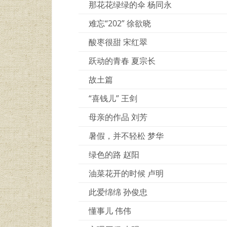
那花花绿绿的伞 杨同永
难忘“202” 徐欲晓
酸枣很甜 宋红翠
跃动的青春 夏宗长
故土篇
“喜钱儿” 王剑
母亲的作品 刘芳
暑假，并不轻松 梦华
绿色的路 赵阳
油菜花开的时候 卢明
此爱绵绵 孙俊忠
懂事儿 伟伟