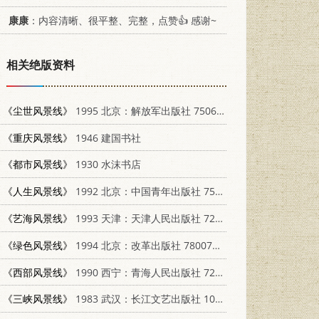
康康
：内容清晰、很平整、完整，点赞👍 感谢~
相关绝版资料
《尘世风景线》
1995 北京：解放军出版社 7506526018
《重庆风景线》
1946 建国书社
《都市风景线》
1930 水沫书店
《人生风景线》
1992 北京：中国青年出版社 7500610866
《艺海风景线》
1993 天津：天津人民出版社 720101448X
《绿色风景线》
1994 北京：改革出版社 7800725081
《西部风景线》
1990 西宁：青海人民出版社 7225003925
《三峡风景线》
1983 武汉：长江文艺出版社 10107·344