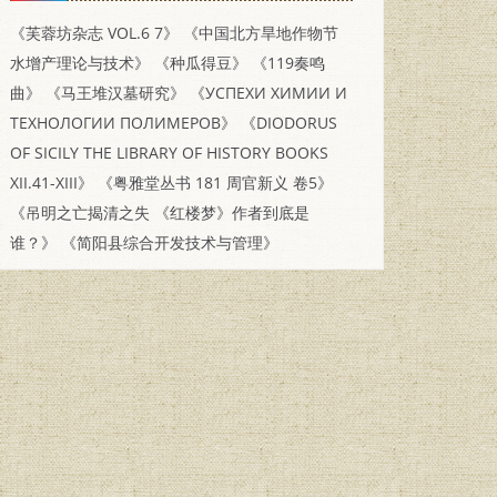
《芙蓉坊杂志 VOL.6 7》
《中国北方旱地作物节
水增产理论与技术》
《种瓜得豆》
《119奏鸣
曲》
《马王堆汉墓研究》
《УСПЕХИ ХИМИИ И
ТЕХНОЛОГИИ ПОЛИМЕРОВ》
《DIODORUS
OF SICILY THE LIBRARY OF HISTORY BOOKS
XII.41-XIII》
《粤雅堂丛书 181 周官新义 卷5》
《吊明之亡揭清之失 《红楼梦》作者到底是
谁？》
《简阳县综合开发技术与管理》