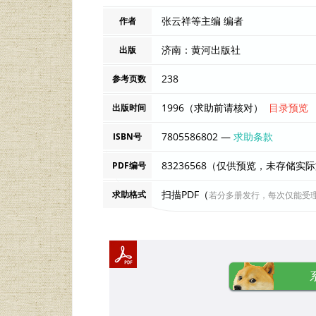
张云祥等主编 编者
作者
济南：黄河出版社
出版
238
参考页数
1996（求助前请核对）
目录预览
出版时间
7805586802 —
求助条款
ISBN号
83236568（仅供预览，未存储实
PDF编号
扫描PDF（
求助格式
若分多册发行，每次仅能受