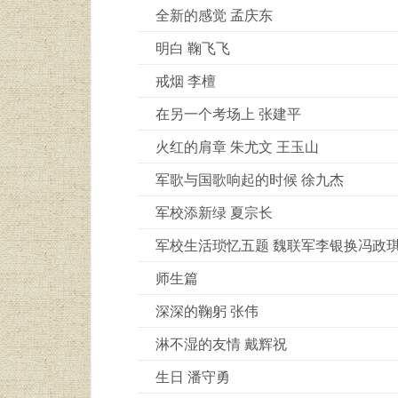
全新的感觉 孟庆东
明白 鞠飞飞
戒烟 李檀
在另一个考场上 张建平
火红的肩章 朱尤文 王玉山
军歌与国歌响起的时候 徐九杰
军校添新绿 夏宗长
军校生活琐忆五题 魏联军李银换冯政
师生篇
深深的鞠躬 张伟
淋不湿的友情 戴辉祝
生日 潘守勇