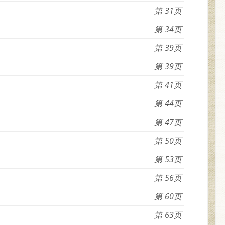
31
34
39
39
41
44
47
50
53
56
60
63