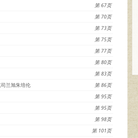
67
70
73
75
77
80
83
琪司兰旭朱培伦
86
95
95
98
101