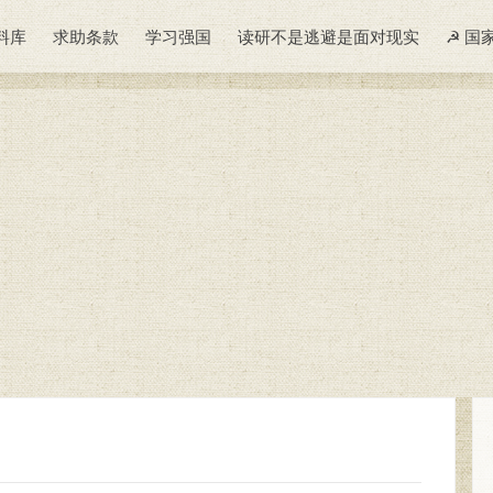
料库
求助条款
学习强国
读研不是逃避是面对现实
☭ 国