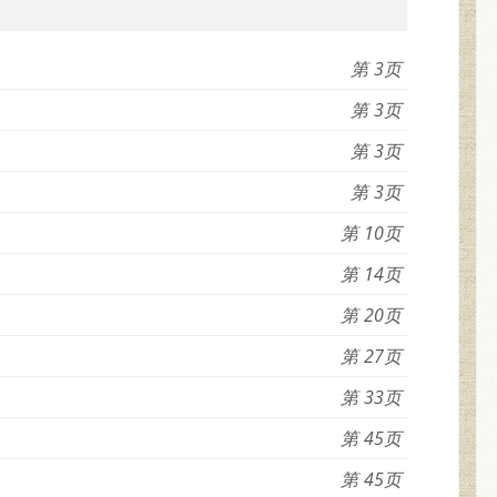
3
3
3
3
10
14
20
27
33
45
45