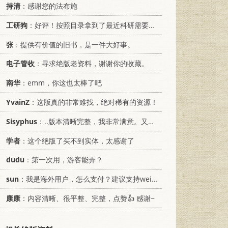
持清
：感谢您的法布施
工研狗
：好评！按照目录拿到了最近科研需要的材料！
张
：提供有价值的旧书，是一件大好事。
电子管收
：寻求绝版老资料，谢谢你的收藏。
南华
：emm，你这也太棒了吧
YvainZ
：这版真的非常难找，绝对稀有的资源！
Sisyphus
：..版本清晰完整，我非常满意。又及，这本《话语的真相》...
学者
：这个绝版了买不到实体，太感谢了
dudu
：第一次用，游客能弄？
sun
：我是海外用户，怎么支付？建议支持weixin支付
康康
：内容清晰、很平整、完整，点赞👍 感谢~