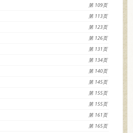
109
113
123
126
131
134
140
145
155
155
161
165