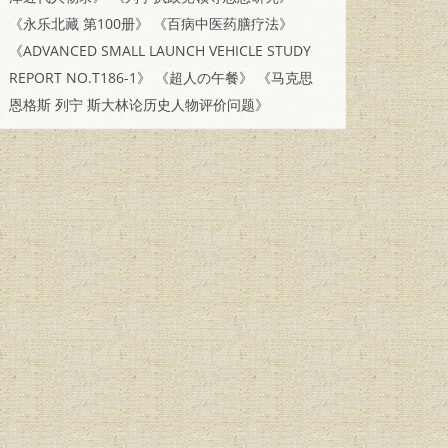
《永乐北藏 第100册》
《百病中医药膳疗法》
《ADVANCED SMALL LAUNCH VEHICLE STUDY
REPORT NO.T186-1》
《超人の午餐》
《马克思
恩格斯 列宁 斯大林论历史人物评价问题》