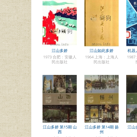
江山多娇
江山如此多娇
机器
1973 合肥：安徽人
1964 上海：上海人
198
民出版社
民出版社
江山多娇 第15期 山
江山多娇 第14期 扬
江山
西
州