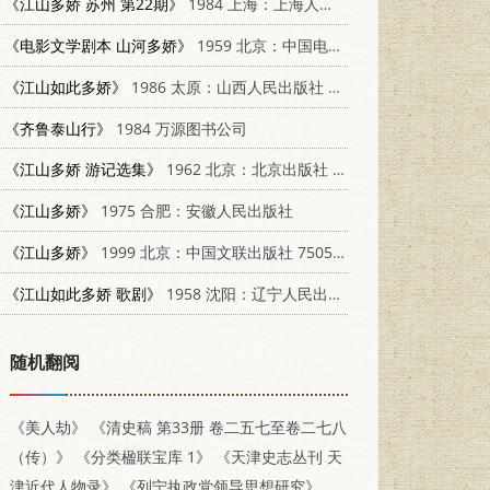
《江山多娇 苏州 第22期》
1984 上海：上海人民美术出版社 8081·14031
《电影文学剧本 山河多娇》
1959 北京：中国电影出版社 10061·154
《江山如此多娇》
1986 太原：山西人民出版社 12088·17
《齐鲁泰山行》
1984 万源图书公司
《江山多娇 游记选集》
1962 北京：北京出版社 10071·605
《江山多娇》
1975 合肥：安徽人民出版社
《江山多娇》
1999 北京：中国文联出版社 7505930729
《江山如此多娇 歌剧》
1958 沈阳：辽宁人民出版社
随机翻阅
《美人劫》
《清史稿 第33册 卷二五七至卷二七八
（传）》
《分类楹联宝库 1》
《天津史志丛刊 天
津近代人物录》
《列宁执政党领导思想研究》