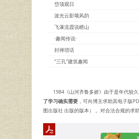
岱顶观日
波光云影颂风韵
飞瀑流霞说崂山
·趣闻传说·
封禅琐话
“三孔”建筑趣闻
1984《山河齐鲁多娇》由于是年代较
了学习确实需要
，可向博主求助其电子版PD
图出版社 出版的版本） 。对合法合规的求