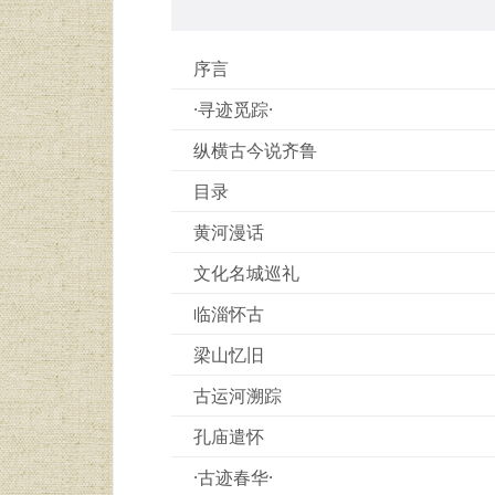
序言
·寻迹觅踪·
纵横古今说齐鲁
目录
黄河漫话
文化名城巡礼
临淄怀古
梁山忆旧
古运河溯踪
孔庙遣怀
·古迹春华·