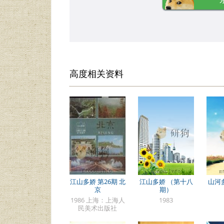
高度相关资料
江山多娇 第26期 北
江山多娇 （第十八
山河
京
期）
1986 上海：上海人
1983
民美术出版社