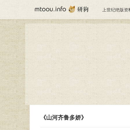
上世纪绝版资
《山河齐鲁多娇》