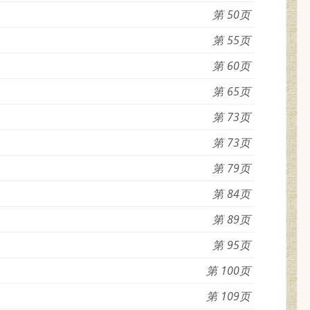
50
55
60
65
73
73
79
84
89
95
100
109