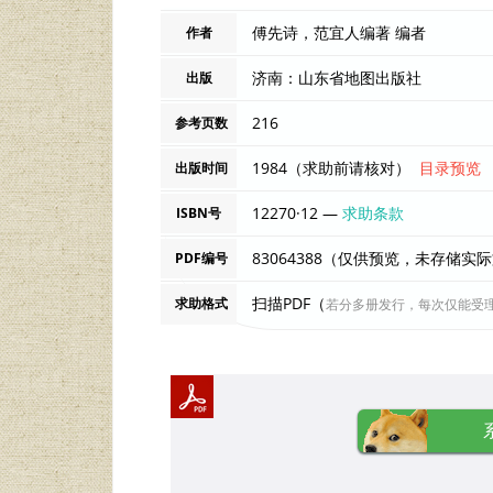
傅先诗，范宜人编著 编者
作者
济南：山东省地图出版社
出版
216
参考页数
1984（求助前请核对）
目录预览
出版时间
12270·12 —
求助条款
ISBN号
83064388（仅供预览，未存储实
PDF编号
扫描PDF（
求助格式
若分多册发行，每次仅能受