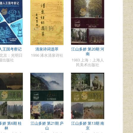
人王国考察记
清泉诗词选萃
江山多娇 第20期 河
南
7 北京：光明日
1996 浠水清泉诗社
报出版社
1983 上海：上海人
民美术出版社
多娇 第6期 桂
江山多娇 第21期 庐
江山多娇 第13期 南
林
山
京