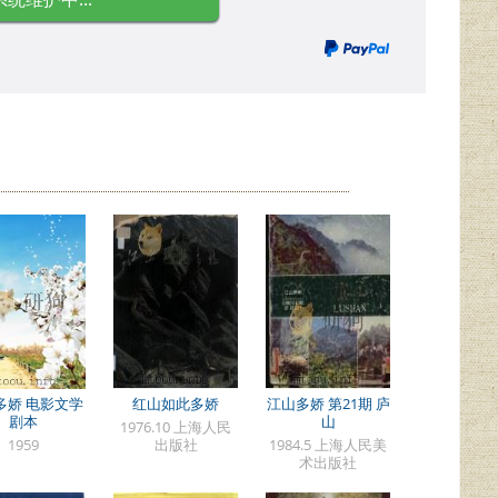
多娇 电影文学
红山如此多娇
江山多娇 第21期 庐
剧本
山
1976.10 上海人民
1959
出版社
1984.5 上海人民美
术出版社