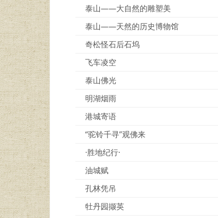
泰山——大自然的雕塑美
泰山——天然的历史博物馆
奇松怪石后石坞
飞车凌空
泰山佛光
明湖烟雨
港城寄语
“驼铃千寻”观佛来
·胜地纪行·
油城赋
孔林凭吊
牡丹园撷英