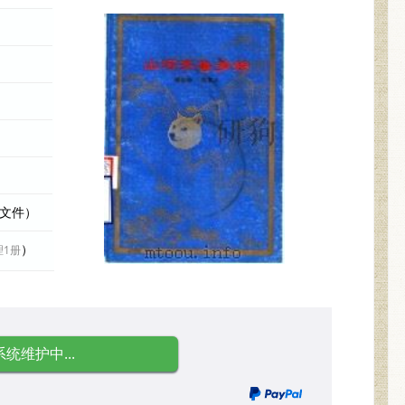
际文件）
）
理1册
系统维护中...