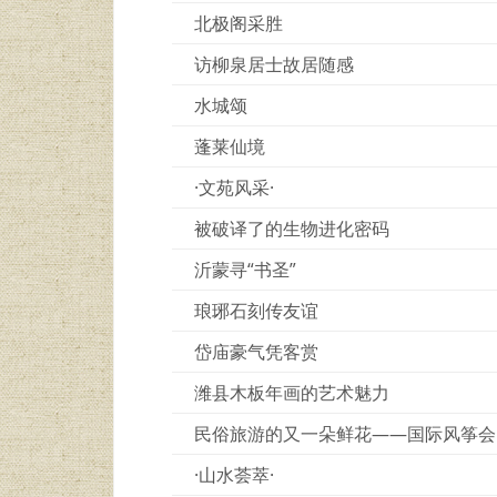
北极阁采胜
访柳泉居士故居随感
水城颂
蓬莱仙境
·文苑风采·
被破译了的生物进化密码
沂蒙寻“书圣”
琅琊石刻传友谊
岱庙豪气凭客赏
潍县木板年画的艺术魅力
民俗旅游的又一朵鲜花——国际风筝会
·山水荟萃·