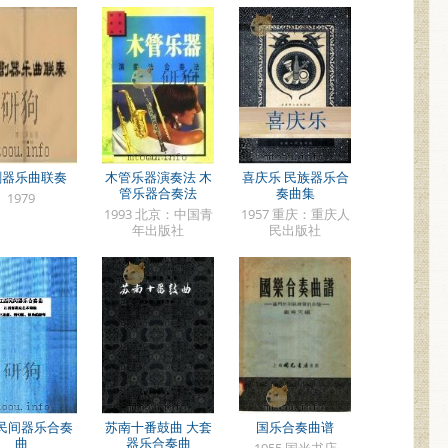
剧器乐曲联奏
木管乐器演奏法 木
喜庆乐 民族器乐合
管乐器合奏法
奏曲集
1979
1993 北京：中国青
1957 重庆：重庆人
年出版社
民出版社
民间器乐合奏
苏南十番鼓曲 大套
国乐合奏曲谱
曲
器乐合奏曲
1955 国光书店