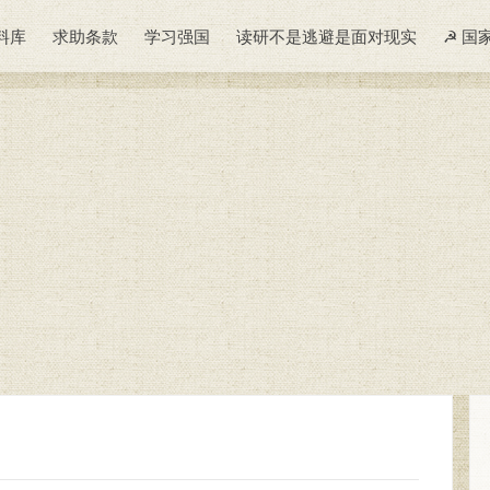
料库
求助条款
学习强国
读研不是逃避是面对现实
☭ 国