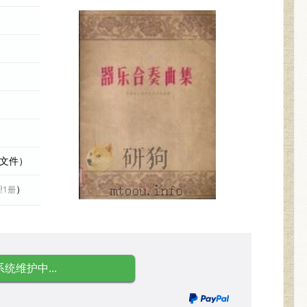
际文件）
）
理1册
系统维护中...