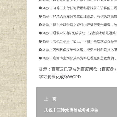
➋️️ 条款：向博主支付任何费用都意味着在访客的
➌ 条款：严禁恶意雇佣博主处理违法、有伤民族感
➍ 条款：博主会对受雇之资料内容进行安全审查，
➎ 条款：通常2小时内完成求助，深夜的求助最迟第
➏ 条款：若包含多册（如上、下册）每次求助仅受
➐ 条款：因资料保存年代久远、或受当时印刷技术
➑ 条款：雇佣博主为您从事资料处理服务是收费的
提示：百度云已更名为百度网盘（百度盘
字可复制化或转WORD
上一页
庆祝十三陵水库落成典礼序曲