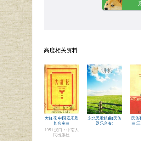
高度相关资料
大红花 中国器乐及
东北民歌组曲(民族
民族
其合奏曲
器乐合奏)
曲:
1951 汉口：中南人
民出版社