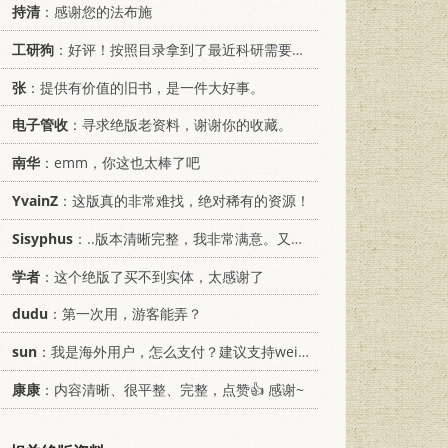
持清
：感谢您的法布施
工研狗
：好评！按照目录拿到了最近科研需要的材料！
张
：提供有价值的旧书，是一件大好事。
电子管收
：寻求绝版老资料，谢谢你的收藏。
南华
：emm，你这也太棒了吧
YvainZ
：这版真的非常难找，绝对稀有的资源！
Sisyphus
：..版本清晰完整，我非常满意。又及，这本《话语的真相》...
学者
：这个绝版了买不到实体，太感谢了
dudu
：第一次用，游客能弄？
sun
：我是海外用户，怎么支付？建议支持weixin支付
康康
：内容清晰、很平整、完整，点赞👍 感谢~