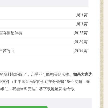
1
1
 霍存慎配伴奏
17
29
 王茜竹曲
39
久的资料都绝版了，几乎不可能购买到实物。
如果大家为
F文件（由中国音乐家协会辽宁分会编 1960 沈阳：春
的求助，我会当即受理并将下载地址发送给你。