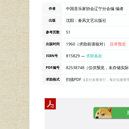
中国音乐家协会辽宁分会编 编者
作者
沈阳：春风文艺出版社
出版
51
参考页数
1960（求助前请核对）
目录预览
出版时间
815829 —
求助条款
ISBN号
82538748（仅供预览，未存储实
PDF编号
扫描PDF（
求助格式
若分多册发行，每次仅能受