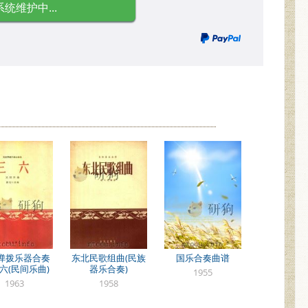
系统维护中...
弹拨乐器合奏
东北民歌组曲(民族
国乐合奏曲谱
三六(民间乐曲)
器乐合奏)
1955
1963
1958