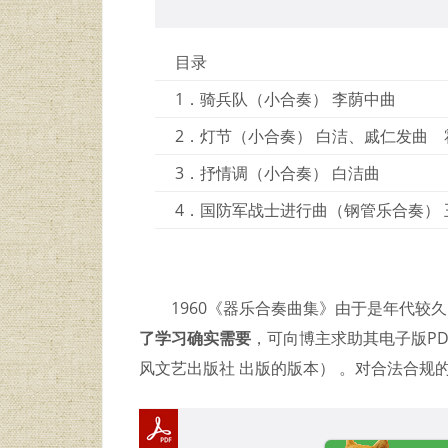
目录
1．骑兵队（小合奏） 李荫中曲
2．灯节（小合奏） 白洁、戚仁发曲
3．抒情调（小合奏） 白洁曲
4．国防军战士进行曲（钢管乐合奏）
1960《器乐合奏曲集》由于是年代较
了学习确实需要
，可向博主求助其电子版PD
风文艺出版社 出版的版本） 。对合法合规