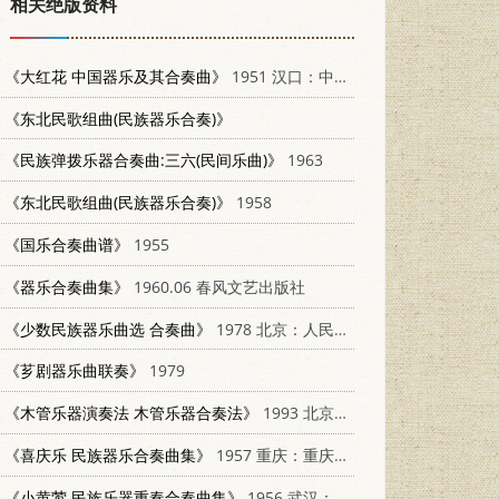
相关绝版资料
《大红花 中国器乐及其合奏曲》
1951 汉口：中南人民出版社
《东北民歌组曲(民族器乐合奏)》
《民族弹拨乐器合奏曲:三六(民间乐曲)》
1963
《东北民歌组曲(民族器乐合奏)》
1958
《国乐合奏曲谱》
1955
《器乐合奏曲集》
1960.06 春风文艺出版社
《少数民族器乐曲选 合奏曲》
1978 北京：人民音乐出版社 8026·3312
《芗剧器乐曲联奏》
1979
《木管乐器演奏法 木管乐器合奏法》
1993 北京：中国青年出版社 7500614373
《喜庆乐 民族器乐合奏曲集》
1957 重庆：重庆人民出版社 8114·42
《小黄莺 民族乐器重奏合奏曲集》
1956 武汉：湖北人民出版社