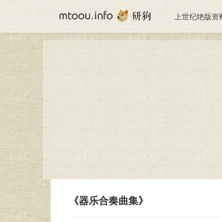
上世纪绝版资
《器乐合奏曲集》