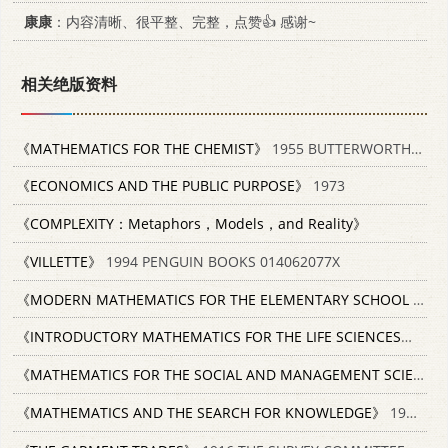
康康
：内容清晰、很平整、完整，点赞👍 感谢~
相关绝版资料
《MATHEMATICS FOR THE CHEMIST》
1955 BUTTERWORTHS SCIENTIFIC PUBLICATIONS
《ECONOMICS AND THE PUBLIC PURPOSE》
1973
《COMPLEXITY：Metaphors，Models，and Reality》
《VILLETTE》
1994 PENGUIN BOOKS 014062077X
《MODERN MATHEMATICS FOR THE ELEMENTARY SCHOOL TEACHER》
《INTRODUCTORY MATHEMATICS FOR THE LIFE SCIENCES》
1997
《MATHEMATICS FOR THE SOCIAL AND MANAGEMENT SCIENCES FINITE MATHEMATICS》
《MATHEMATICS AND THE SEARCH FOR KNOWLEDGE》
1985 OXFORD UNIVERSITY PRESS 019503533X