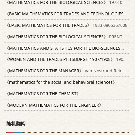
《MATHEMATICS FOR THE BIOLOGICAL SCIENCES》
1978 0163562439
《BASIC MA THEMATICS FOR TRADES AND TECHNOL OGIES》
198
《BASIC MATHEMATICS FOR THE TRADES》
1983 0805367608
《MATHEMATICS FOR THE BIOLOGICAL SCIENCES》
PRENTICE-HALL，INC. 0135624398
《MATHEMATICS AND STATISTICS FOR THE BIO-SCIENCES》
0853
《WOMEN AND THE TRADES PITTSBURGH 1907/1908》
1909 THE PITTSBURGH SURVEY
《MATHEMATICS FOR THE MANAGER》
Van Nostrand Reinhold(UK)Co.Ltd 0442307861
《mathematics for the social and behavioral sciences》
《MATHEMATICS FOR THE CHEMIST》
《MODERN MATHEMATICS FOR THE ENGINEER》
随机翻阅