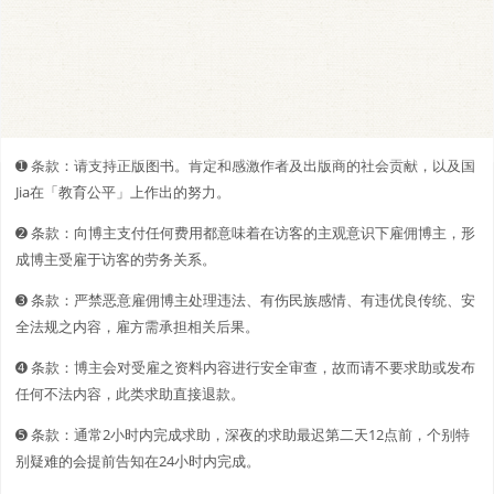
➊️ 条款：请支持正版图书。肯定和感激作者及出版商的社会贡献，以及国
Jia在「教育公平」上作出的努力。
➋️️ 条款：向博主支付任何费用都意味着在访客的主观意识下雇佣博主，形
成博主受雇于访客的劳务关系。
➌ 条款：严禁恶意雇佣博主处理违法、有伤民族感情、有违优良传统、安
全法规之内容，雇方需承担相关后果。
➍ 条款：博主会对受雇之资料内容进行安全审查，故而请不要求助或发布
任何不法内容，此类求助直接退款。
➎ 条款：通常2小时内完成求助，深夜的求助最迟第二天12点前，个别特
别疑难的会提前告知在24小时内完成。