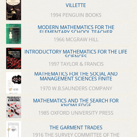
VILLETTE
1994 PENGUIN BOOKS
MODERN MATHEMATICS FOR THE
ELEMENTARY SCHOOL TEACHER
1966 MCGRAW HILL
INTRODUCTORY MATHEMATICS FOR THE LIFE
SCIENCES
1997 TAYLOR & FRANCIS
MATHEMATICS FOR THE SOCIAL AND
MANAGEMENT SCIENCES FINITE
MATHEMATICS
1970 W.B.SAUNDERS COMPANY
MATHEMATICS AND THE SEARCH FOR
KNOWLEDGE
1985 OXFORD UNIVERSITY PRESS
THE GARMENT TRADES
1916 THE SURVEY COMMITTEE OF THE