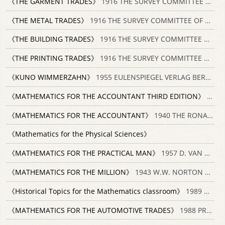
《THE GARMENT TRADES》
1916 THE SURVEY COMMITTEE OF THE CLEVELAND FOUNDATION
《THE METAL TRADES》
1916 THE SURVEY COMMITTEE OF THE CLEVELAND FOUNDATION
《THE BUILDING TRADES》
1916 THE SURVEY COMMITTEE OF THE CLEVELAND FOUNDATION
《THE PRINTING TRADES》
1916 THE SURVEY COMMITTEE OF THE CLEVELAND FOUNDATION
《KUNO WIMMERZAHN》
1955 EULENSPIEGEL VERLAG BERLIN
《MATHEMATICS FOR THE ACCOUNTANT THIRD EDITION》
1920 THE GREGG PUBLISHING COMPANY
《MATHEMATICS FOR THE ACCOUNTANT》
1940 THE RONALD PRESS COMPANY
《Mathematics for the Physical Sciences》
《MATHEMATICS FOR THE PRACTICAL MAN》
1957 D. VAN NOSTRAND COMPANY INC.
《MATHEMATICS FOR THE MILLION》
1943 W.W. NORTON AND COMPANY INC.
《Historical Topics for the Mathematics classroom》
1989 HISTOMA 873532813
《MATHEMATICS FOR THE AUTOMOTIVE TRADES》
1988 PRENTICE HALL 0135622573