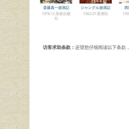
斎藤真一放浪記
ジャングル放浪記
西
1978.12 美術出版
1962.07 新潮社
19
社
访客求助条款：
还望您仔细阅读以下条款