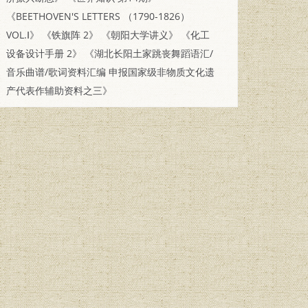
《BEETHOVEN'S LETTERS （1790-1826）
VOL.Ⅰ》
《铁旗阵 2》
《朝阳大学讲义》
《化工
设备设计手册 2》
《湖北长阳土家跳丧舞蹈语汇/
音乐曲谱/歌词资料汇编 申报国家级非物质文化遗
产代表作辅助资料之三》