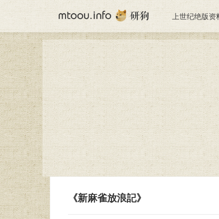
上世纪绝版资
《新麻雀放浪記》