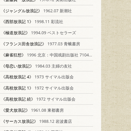
《ジャングル放浪記》
1962.07 新潮社
《西部放浪記 1》
1998.11 彩流社
《極道放浪記》
1994.09 ベストセラーズ
《フランス田舎放浪記》
1977.03 青蛾書房
《麻雀狂想》
1996 北京：中国戏剧出版社 710400775X
《母恋い放浪記》
1984.03 主婦の友社
《高校放浪記 4》
1973 サイマル出版会
《高校放浪記 1》
1972 サイマル出版会
《高校放浪記 続》
1972 サイマル出版会
《愛犬放浪記》
1961.08 東都書房
《サーカス放浪記》
1988.12 岩波書店