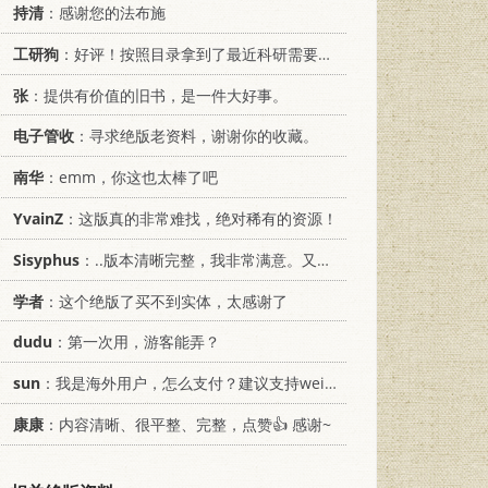
持清
：感谢您的法布施
工研狗
：好评！按照目录拿到了最近科研需要的材料！
张
：提供有价值的旧书，是一件大好事。
电子管收
：寻求绝版老资料，谢谢你的收藏。
南华
：emm，你这也太棒了吧
YvainZ
：这版真的非常难找，绝对稀有的资源！
Sisyphus
：..版本清晰完整，我非常满意。又及，这本《话语的真相》...
学者
：这个绝版了买不到实体，太感谢了
dudu
：第一次用，游客能弄？
sun
：我是海外用户，怎么支付？建议支持weixin支付
康康
：内容清晰、很平整、完整，点赞👍 感谢~