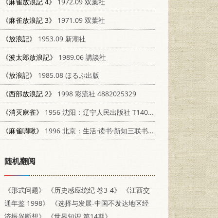
《麻雀放浪記 4》
1972.09 双葉社
《麻雀放浪記 3》
1971.09 双葉社
《放浪記》
1953.09 新潮社
《波太郎放浪記》
1989.06 講談社
《放浪記》
1985.08 ほるぷ出版
《西部放浪記 2》
1998 彩流社 4882025329
《消灭麻雀》
1956 沈阳：辽宁人民出版社 T14091·1
《麻雀啁啾》
1996 北京：生活·读书·新知三联书店 710800870X
随机翻阅
《形式问题》
《历史感应统纪 卷3-4》
《江西交
通年鉴 1998》
《选择与发展-中国不发达地区经
济振兴断想》
《世界知识 第14期》