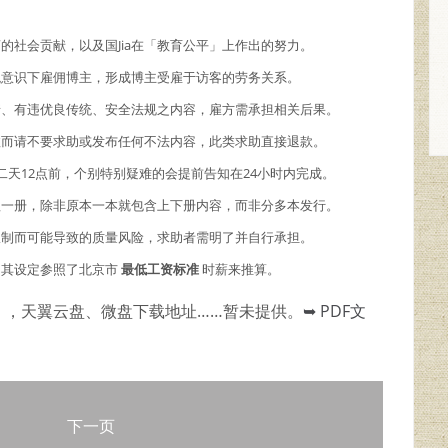
商的社会贡献，以及国Jia在「教育公平」上作出的努力。
主观意识下雇佣博主，形成博主受雇于访客的劳务关系。
情、有违优良传统、安全法规之内容，雇方需承担相关后果。
故而请不要求助或发布任何不法内容，此类求助直接退款。
二天12点前，个别特别疑难的会提前告知在24小时内完成。
理一册，除非原本一本就包含上下册内容，而非分多本发行。
限制而可能导致的质量风险，求助者需明了并自行承担。
，其设定参照了北京市
最低工资标准
时薪来推算。
），天翼云盘、微盘下载地址……暂未提供。
➥ PDF文
下一页