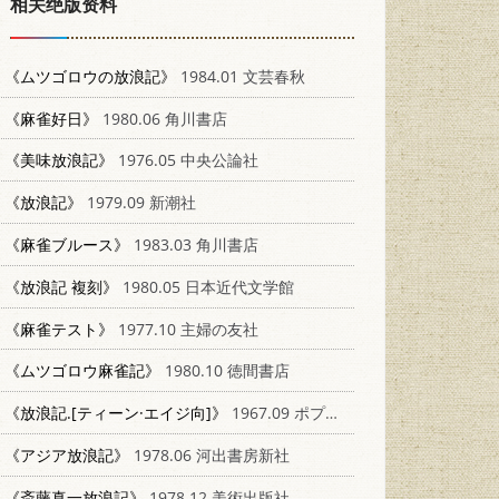
相关绝版资料
《ムツゴロウの放浪記》
1984.01 文芸春秋
《麻雀好日》
1980.06 角川書店
《美味放浪記》
1976.05 中央公論社
《放浪記》
1979.09 新潮社
《麻雀ブルース》
1983.03 角川書店
《放浪記 複刻》
1980.05 日本近代文学館
《麻雀テスト》
1977.10 主婦の友社
《ムツゴロウ麻雀記》
1980.10 徳間書店
《放浪記.[ティーン·エイジ向]》
1967.09 ポプラ社
《アジア放浪記》
1978.06 河出書房新社
《斎藤真一放浪記》
1978.12 美術出版社