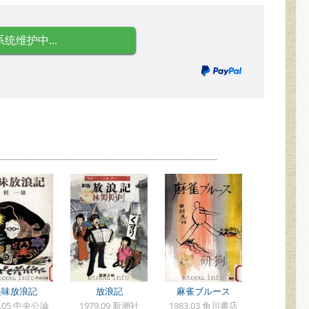
系统维护中...
美味放浪記
放浪記
麻雀ブルース
6.05 中央公論
1979.09 新潮社
1983.03 角川書店