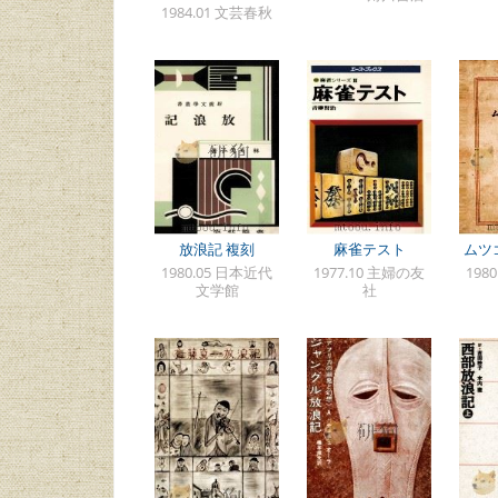
1984.01 文芸春秋
放浪記 複刻
麻雀テスト
ムツ
1980.05 日本近代
1977.10 主婦の友
198
文学館
社