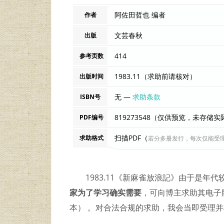
阿佐田哲也 编者
作者
文芸春秋
出版
414
参考页数
1983.11（求助前请核对）
出版时间
无 —
求助条款
ISBN号
819273548（仅供预览，未存储
PDF编号
扫描PDF（
求助格式
若分多册发行，每次仅能受
1983.11《新麻雀放浪記》由于是
家为了学习确实需要
，可向博主求助其电子版P
本） 。对合法合规的求助，我会当即受理