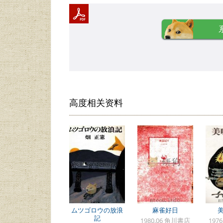
高度相关资料
ムツゴロウの放浪
麻雀好日
記
1980.06 角川書店
197