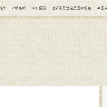
料库
求助条款
学习强国
读研不是逃避是面对现实
☭ 国