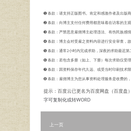
➊️ 条款：请支持正版图书。肯定和感激作者及出版
➋️️ 条款：向博主支付任何费用都意味着在访客的
➌ 条款：严禁恶意雇佣博主处理违法、有伤民族感
➍ 条款：博主会对受雇之资料内容进行安全审查，
➎ 条款：通常2小时内完成求助，深夜的求助最迟第
➏ 条款：若包含多册（如上、下册）每次求助仅受
➐ 条款：因资料保存年代久远、或受当时印刷技术
➑ 条款：雇佣博主为您从事资料处理服务是收费的
提示：百度云已更名为百度网盘（百度盘
字可复制化或转WORD
上一页