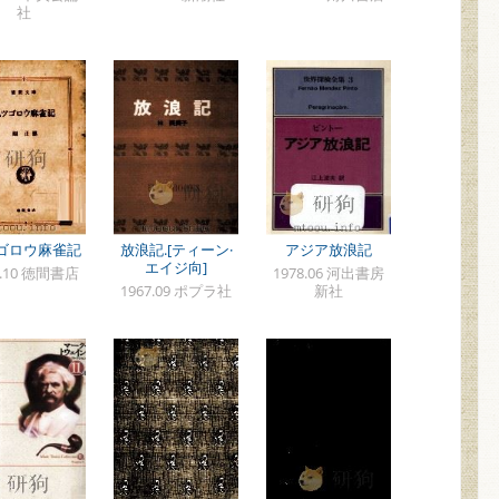
社
ゴロウ麻雀記
放浪記.[ティーン·
アジア放浪記
エイジ向]
0.10 徳間書店
1978.06 河出書房
1967.09 ポプラ社
新社