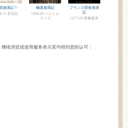
部放浪記 1
極道放浪記
フランス田舎放浪
記
98.11 彩流社
1994.09 ベストセ
ラーズ
1977.03 青蛾書房
，继续浏览或使用服务表示其均得到您的认可：