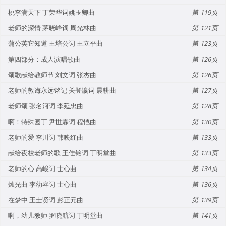
桃李满天下 丁荣华词姚玉卿曲
119
老师的深情 茅晓峰词 周光林曲
121
蒲公英它知道 王培公词 王立平曲
123
第四部分：成人演唱歌曲
126
颂歌献给教师节 刘文词 张杰曲
126
老师的教诲永远铭记 关登瀛词 晨耕曲
127
老师颂 张名河词 李延忠曲
128
啊！特殊园丁 尹世霖词 程恺曲
130
老师的爱 李川词 韩映红曲
133
献给夜校老师的歌 王佳铭词 丁明堂曲
133
老师的心 高峻词 士心曲
134
烛光曲 李幼容词 士心曲
136
在梦中 王士贤词 彭正元曲
139
啊，幼儿教师 罗晓航词 丁明堂曲
141