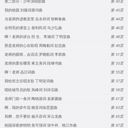
第二部分：少年演唱歌曲
43
我的校园 刘薇词唐诃曲
43
当老师跨进教室里 岳永祥词 智树春曲
44
在明亮的课堂上 柴利民词 马少弘曲
46
啊！老师的讲台 田 生、李湘词 丁明堂曲
48
那是老师的心在歌唱 周梅魁词 彭忠曲
49
老师的眼睛，会说话 罗晓航词 李群曲
51
老师的爱在哪里 蒋文美词 段继书曲
53
啊！老师 晶日词曲
55
我给班主任唱支歌 丁明堂词曲
57
唱给辅导员的歌 风峰词 刘诗召曲
59
老师门前一条河 陶锦源词 袁家骧曲
61
啊，我的牵牛花 晓音词徐思盟曲
63
风啊，您不要吹 杨天容词 宋云龙曲
65
校园深夜静悄悄 焦可强词 张中祥、牧江作曲
67