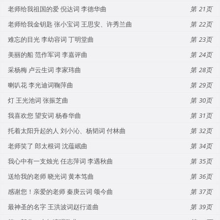
老师给我祖国的爱 倪达词 李德华曲
21
老师给我金钥匙 张小宝词 王思安、许秀兰曲
22
难忘的目光 李幼容词 丁明堂曲
23
美丽的船 范作军词 李嘉评曲
24
采杨梅 卢云生词 李家玮曲
28
喇叭花 李光迪词鞠萍曲
29
灯 王光池词 张振芝曲
30
我喜欢您 望安词 杨春华曲
31
托着太阳升起的人 刘小沁、杨韬词 付林曲
32
老师笑了 郎太根词 沈蕴岷曲
34
我心中有一支烛光 任志萍词 李遇秋曲
35
送给我的老师 晓光词 黄本笃曲
36
感谢您！亲爱的老师 秦庚云词 颂今曲
37
最神圣的名字 王洪波词赵行道曲
39