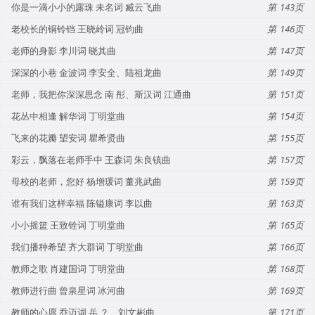
你是一滴小小的露珠 未名词 臧云飞曲
143
老校长的铜铃铛 王晓岭词 冠钧曲
146
老师的身影 李川词 晓其曲
147
深深的小巷 金波词 李安全、陆祖龙曲
149
老师，我把你深深思念 南 彤、斯汉词 江通曲
151
花丛中相逢 解华词 丁明堂曲
154
飞来的花瓣 望安词 瞿希贤曲
155
彩云，飘落在老师手中 王森词 朱良镇曲
157
母校的老师，您好 杨增瑗词 董兆武曲
159
谁有我们这样幸福 陈镒康词 李以曲
163
小小摇篮 王致铨词 丁明堂曲
165
我们播种希望 齐大群词 丁明堂曲
166
教师之歌 肖建国词 丁明堂曲
168
教师进行曲 曾泉星词 冰河曲
169
教师的心愿 乔迈词 岳 ？、刘文彬曲
171