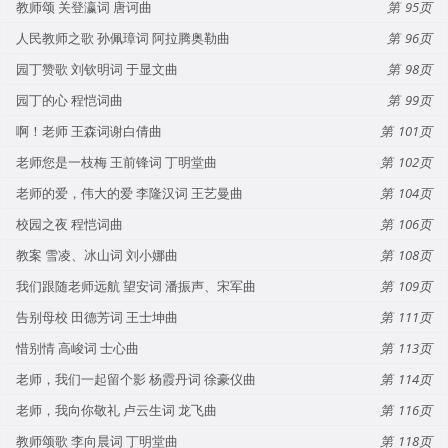
教师颂 关登瀛词 唐诃曲
95
人民教师之歌 孙佩璋词 阿拉腾奥勒曲
96
园丁赞歌 刘钦明词 于显文曲
98
园丁的心 程恺词曲
99
啊！老师 王森词谢白倩曲
101
老师您是一枝梅 王前锋词 丁明堂曲
102
老师的爱，伟大的爱 李隆汉词 王艺曼曲
104
校园之夜 程恺词曲
106
教案 雪凌、冰山词 刘小娜曲
108
我们跟随老师远航 望安词 潘振声、宋军曲
109
告别母校 田德芳词 王士坤曲
111
惜别情 高峻词 士心曲
113
老师，我们一起留个影 杨霞丹词 徐豪仪曲
114
老师，我向你敬礼 卢云生词 龙飞曲
116
教师颂歌 李向晨词 丁明堂曲
118