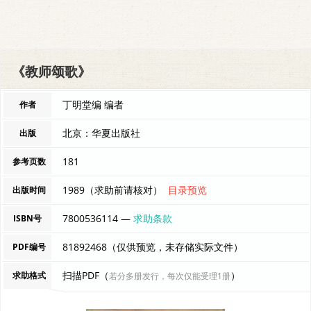
《教师颂歌》
丁明堂编 编者
作者
北京：华夏出版社
出版
181
参考页数
1989（求助前请核对）
目录预览
出版时间
7800536114 —
求助条款
ISBN号
81892468（仅供预览，未存储实际文件）
PDF编号
扫描PDF（
）
求助格式
若分多册发行，每次仅能受理1册