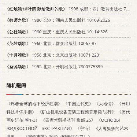
《红烛颂·绿叶情 献给教师的歌》
1998 成都：四川教育出版社 754083241X
《教师之歌》
1986 长沙：湖南人民出版社 10109·2026
《公社颂歌》
1960 重庆：重庆人民出版社 10114·326
《英雄颂歌》
1960 北京：群众出版社 10067·87
《十月颂歌》
1958 北京：北京出版社 10071·223
《圣诞颂歌》
1992 北京：开明出版社 7800775399
随机翻阅
《席卷全球的地下经济狂潮》
《中国近代史》
《大地情》
《日用
科技常识手册》
《矿山机电设备安装工程预算定额 试行》
《历代
画史汇传 卷1-3》
《四库禁毁书丛刊 集部 25》
《ОСНОВЫ
ЖИДКОСТНОЙ ЗКСТРАКЦИИ》
《宇宙》
《人鬼狐妖的艺术
世界——《聊斋志异》散论（附选注百篇）》