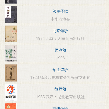
颂主圣歌
中华内地会
北京颂歌
1974 北京：人民音乐出版社
师魂颂
1998
颂主诗歌
1923 福音印刷株式会社横滨支训铅
教师颂
1985 武汉：湖北教育出版社
前进颂歌