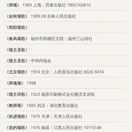
《师颂》
1989 上海：百家出版社 7805760810
《金秋颂歌》
1989.08 吉林人民出版社
《简阳颂歌》
《春风颂歌》
福州市鼓楼区文联；福州三山诗社
《颂主圣歌》
《颂主圣歌》
中华内地会
《北京颂歌》
1974 北京：人民音乐出版社 8026·3074
《师魂颂》
1998
《颂主诗歌》
1923 福音印刷株式会社横滨支训铅
《教师颂》
1985 武汉：湖北教育出版社
《前进颂歌》
1975 天津：天津人民出版社
《党的颂歌》
1976 南昌：江西人民出版社 10110·48