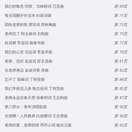
我们的敬意 邹荣、沈林根词 万音曲
69
每当我翻开作业本 向新词曲
71
唱给老师的歌 瞿琮词 郑秋枫曲
73
老师笑了 郎太根词 石刚曲
75
桂花树 常瑞词 杨春华曲
77
我们的心意 倪达词 李嘉评曲
79
老师，您好 金波词 苏文进曲
81
在老师身边 金波词黄 准曲
82
忘不了 高峻词 丁明堂曲
84
我们学校花儿多 陈念祖词 丁明堂曲
85
老师永远在春天里 张春明词 王志刚曲
87
第三部分：青年演唱歌曲
90
光荣啊！人民教师 白德耀词 王全庚曲
90
老师的爱，老师的情 邓丹心词 杨光元曲
92