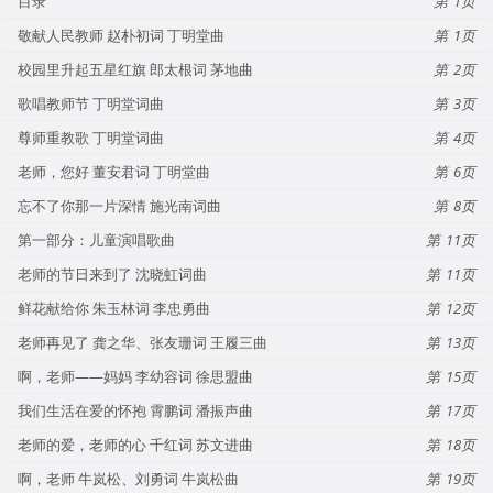
目录
1
敬献人民教师 赵朴初词 丁明堂曲
1
校园里升起五星红旗 郎太根词 茅地曲
2
歌唱教师节 丁明堂词曲
3
尊师重教歌 丁明堂词曲
4
老师，您好 董安君词 丁明堂曲
6
忘不了你那一片深情 施光南词曲
8
第一部分：儿童演唱歌曲
11
老师的节日来到了 沈晓虹词曲
11
鲜花献给你 朱玉林词 李忠勇曲
12
老师再见了 龚之华、张友珊词 王履三曲
13
啊，老师——妈妈 李幼容词 徐思盟曲
15
我们生活在爱的怀抱 霄鹏词 潘振声曲
17
老师的爱，老师的心 千红词 苏文进曲
18
啊，老师 牛岚松、刘勇词 牛岚松曲
19