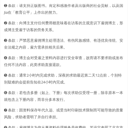
➊️ 条款：请支持正版图书。肯定和感激作者及出版商的社会贡献，以及国
Jia在「教育公平」上作出的努力。
➋️️ 条款：向博主支付任何费用都意味着在访客的主观意识下雇佣博主，形
成博主受雇于访客的劳务关系。
➌ 条款：严禁恶意雇佣博主处理违法、有伤民族感情、有违优良传统、安
全法规之内容，雇方需承担相关后果。
➍ 条款：博主会对受雇之资料内容进行安全审查，故而请不要求助或发布
任何不法内容，此类求助直接退款。
➎ 条款：通常2小时内完成求助，深夜的求助最迟第二天12点前，个别特
别疑难的会提前告知在24小时内完成。
➏ 条款：若包含多册（如上、下册）每次求助仅受理一册，除非原本一本
就包含上下册内容，而非分多本发行。
➐ 条款：因资料保存年代久远、或受当时印刷技术限制而可能导致的质量
风险，求助者需明了并自行承担。
➑ 条款：雇佣博主为您从事资料处理服务是收费的，其设定参照了北京市