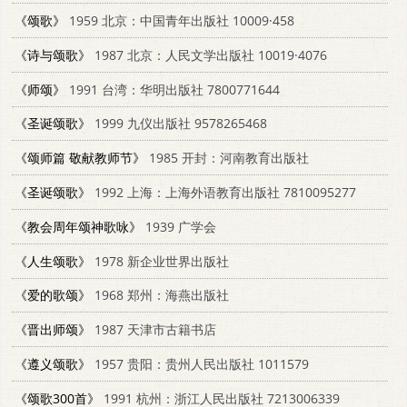
《颂歌》
1959 北京：中国青年出版社 10009·458
《诗与颂歌》
1987 北京：人民文学出版社 10019·4076
《师颂》
1991 台湾：华明出版社 7800771644
《圣诞颂歌》
1999 九仪出版社 9578265468
《颂师篇 敬献教师节》
1985 开封：河南教育出版社
《圣诞颂歌》
1992 上海：上海外语教育出版社 7810095277
《教会周年颂神歌咏》
1939 广学会
《人生颂歌》
1978 新企业世界出版社
《爱的歌颂》
1968 郑州：海燕出版社
《晋出师颂》
1987 天津市古籍书店
《遵义颂歌》
1957 贵阳：贵州人民出版社 1011579
《颂歌300首》
1991 杭州：浙江人民出版社 7213006339