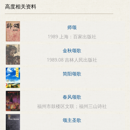
高度相关资料
师颂
1989 上海：百家出版社
金秋颂歌
1989.08 吉林人民出版社
简阳颂歌
春风颂歌
福州市鼓楼区文联；福州三山诗社
颂主圣歌