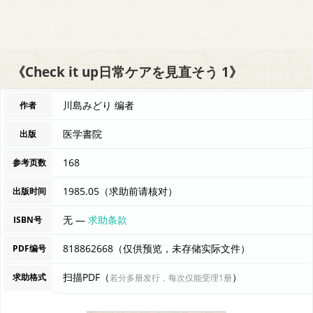
《Check it up日常ケアを見直そう 1》
川島みどり 编者
作者
医学書院
出版
168
参考页数
1985.05（求助前请核对）
出版时间
无 —
求助条款
ISBN号
818862668（仅供预览，未存储实际文件）
PDF编号
扫描PDF（
）
求助格式
若分多册发行，每次仅能受理1册