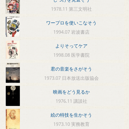
1978.11 第三文明社
ワープロを使いこなそう
1994.07 岩波書店
よりそってケア
1998.08 医学書院
君の音楽をさがそう
1973.07 日本放送出版協会
映画をどう見るか
1976.11 講談社
絵の特技を生かそう
1973.10 実務教育