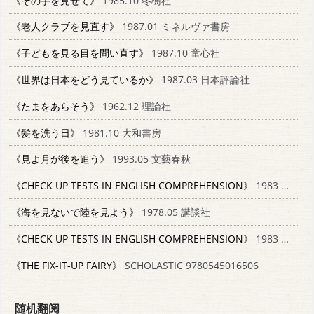
《その手を見せて》
1985.10 冬樹社
《老人クラブを見直す》
1987.01 ミネルヴァ書房
《子どもを見る目を問い直す》
1987.10 童心社
《世界は日本をどう見ているか》
1987.03 日本評論社
《たまをあらそう》
1962.12 理論社
《髪を洗う日》
1981.10 大和書房
《見よ月が後を追う》
1993.05 文藝春秋
《CHECK UP TESTS IN ENGLISH COMPREHENSION》
1983 MACMILLAN
《海を見ないで陸を見よう》
1978.05 講談社
《CHECK UP TESTS IN ENGLISH COMPREHENSION》
1983 MACMILLAN 0333288637
《THE FIX-IT-UP FAIRY》
SCHOLASTIC 9780545016506
随机翻阅