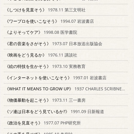
《しつけを見直そう》
1978.11 第三文明社
《ワープロを使いこなそう》
1994.07 岩波書店
《よりそってケア》
1998.08 医学書院
《君の音楽をさがそう》
1973.07 日本放送出版協会
《映画をどう見るか》
1976.11 講談社
《絵の特技を生かそう》
1973.10 実務教育
《インターネットを使いこなそう》
1997.01 岩波書店
《WHAT IT MEANS TO GROW UP》
1937 CHARLES SCRIBNER'S SONS
《物価暴動を起こそう》
1973.11 三一書房
《ソ連は日本をどう見ているか?》
1991.09 日新報道
《政治を見直そう》
1977.07 PHP研究所