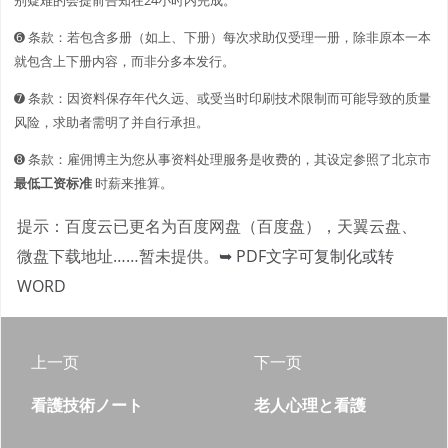
➏ 条款：若包含多册（如上、下册）每次求助仅受理一册，除非原本一本
就包含上下册内容，而非分多本发行。
➐ 条款：因资料保存年代久远、或受当时印刷技术限制而可能导致的质量
风险，求助者需明了并自行承担。
➑ 条款：雇佣博主为您从事资料处理服务是收费的，其设定参照了北京市
最低工资标准
时薪来推算。
提示：百度云已更名为百度网盘（百度盘），天翼云盘、
微盘下载地址……暂未提供。
➥ PDF文字可复制化或转
WORD
上一页
下一页
看護技術ノート
老人心理と看護