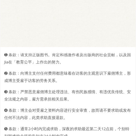
➊️ 条款：请支持正版图书。肯定和感激作者及出版商的社会贡献，以及国
Jia在「教育公平」上作出的努力。
➋️️ 条款：向博主支付任何费用都意味着在访客的主观意识下雇佣博主，形
成博主受雇于访客的劳务关系。
➌ 条款：严禁恶意雇佣博主处理违法、有伤民族感情、有违优良传统、安
全法规之内容，雇方需承担相关后果。
➍ 条款：博主会对受雇之资料内容进行安全审查，故而请不要求助或发布
任何不法内容，此类求助直接退款。
➎ 条款：通常2小时内完成求助，深夜的求助最迟第二天12点前，个别特
别疑难的会提前告知在24小时内完成。