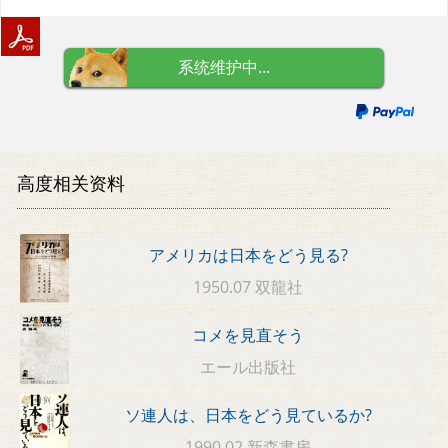
系统维护中...
高度相关资料
アメリカは日本をどう見る?
1950.07 双龍社
コメを見直そう
エール出版社
ソ連人は、日本をどう見ているか?
1990.02 新森書房