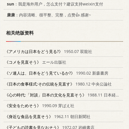
sun
：我是海外用户，怎么支付？建议支持weixin支付
康康
：内容清晰、很平整、完整，点赞👍 感谢~
相关绝版资料
《アメリカは日本をどう見る?》
1950.07 双龍社
《コメを見直そう》
エール出版社
《ソ連人は、日本をどう見ているか?》
1990.02 新森書房
《日本の食事様式:その伝統を見直す》
1980.12 中央公論社
《心の時代:「対談」日本の文化を見直そう》
1988.11 日本経済新聞社
《安全をためそう》
1990.09 芽ばえ社
《身近な食品を見直そう》
1962.11 朝日新聞社
《子どもの読書を見なおそう》
1972.07 岩崎書店