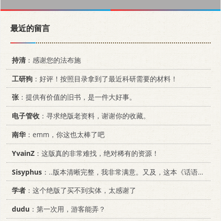
最近的留言
持清
：感谢您的法布施
工研狗
：好评！按照目录拿到了最近科研需要的材料！
张
：提供有价值的旧书，是一件大好事。
电子管收
：寻求绝版老资料，谢谢你的收藏。
南华
：emm，你这也太棒了吧
YvainZ
：这版真的非常难找，绝对稀有的资源！
Sisyphus
：..版本清晰完整，我非常满意。又及，这本《话语的真相》...
学者
：这个绝版了买不到实体，太感谢了
dudu
：第一次用，游客能弄？