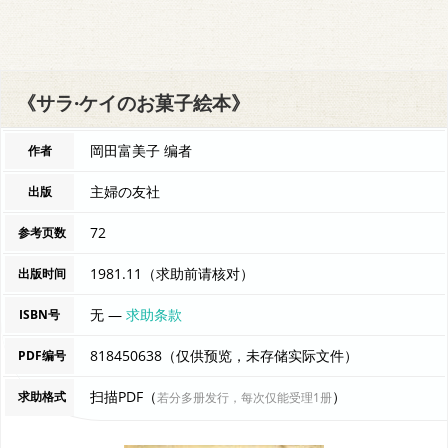
《サラ·ケイのお菓子絵本》
岡田富美子 编者
作者
主婦の友社
出版
72
参考页数
1981.11（求助前请核对）
出版时间
无 —
求助条款
ISBN号
818450638（仅供预览，未存储实际文件）
PDF编号
扫描PDF（
）
求助格式
若分多册发行，每次仅能受理1册