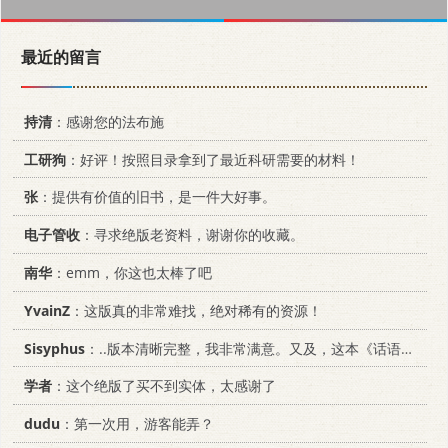
最近的留言
持清
：感谢您的法布施
工研狗
：好评！按照目录拿到了最近科研需要的材料！
张
：提供有价值的旧书，是一件大好事。
电子管收
：寻求绝版老资料，谢谢你的收藏。
南华
：emm，你这也太棒了吧
YvainZ
：这版真的非常难找，绝对稀有的资源！
Sisyphus
：..版本清晰完整，我非常满意。又及，这本《话语的真相》...
学者
：这个绝版了买不到实体，太感谢了
dudu
：第一次用，游客能弄？