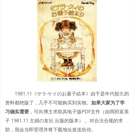
1981.11《サラ·ケイのお菓子絵本》由于是年代较久的
资料都绝版了，几乎不可能购买到实物。
如果大家为了学
习确实需要
，可向博主求助其电子版PDF文件（由岡田富美
子 1981.11 主婦の友社 出版的版本） 。对合法合规的求
助，我会当即受理并将下载地址发送给你。