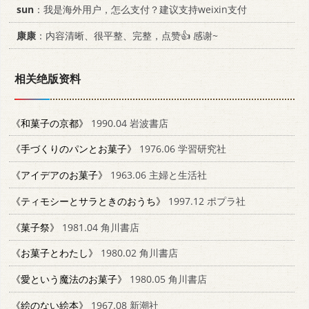
sun
：我是海外用户，怎么支付？建议支持weixin支付
康康
：内容清晰、很平整、完整，点赞👍 感谢~
相关绝版资料
《和菓子の京都》
1990.04 岩波書店
《手づくりのパンとお菓子》
1976.06 学習研究社
《アイデアのお菓子》
1963.06 主婦と生活社
《ティモシーとサラときのおうち》
1997.12 ポプラ社
《菓子祭》
1981.04 角川書店
《お菓子とわたし》
1980.02 角川書店
《愛という魔法のお菓子》
1980.05 角川書店
《絵のない絵本》
1967.08 新潮社