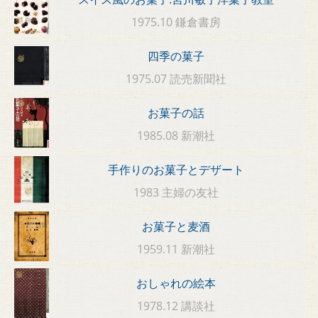
1975.10 鎌倉書房
四季の菓子
1975.07 読売新聞社
お菓子の話
1985.08 新潮社
手作りのお菓子とデザート
1983 主婦の友社
お菓子と麦酒
1959.11 新潮社
おしゃれの絵本
1978.12 講談社