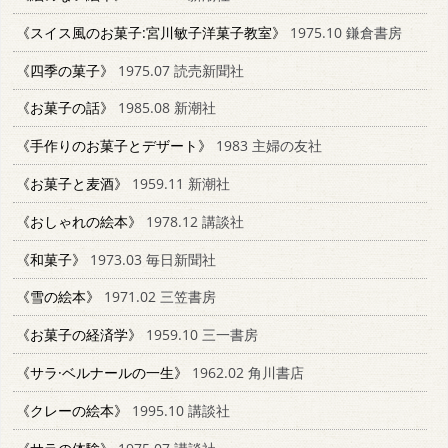
《スイス風のお菓子:宮川敏子洋菓子教室》
1975.10 鎌倉書房
《四季の菓子》
1975.07 読売新聞社
《お菓子の話》
1985.08 新潮社
《手作りのお菓子とデザート》
1983 主婦の友社
《お菓子と麦酒》
1959.11 新潮社
《おしゃれの絵本》
1978.12 講談社
《和菓子》
1973.03 毎日新聞社
《雪の絵本》
1971.02 三笠書房
《お菓子の経済学》
1959.10 三一書房
《サラ·ベルナールの一生》
1962.02 角川書店
《クレーの絵本》
1995.10 講談社