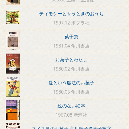
ティモシーとサラときのおうち
1997.12 ポプラ社
菓子祭
1981.04 角川書店
お菓子とわたし
1980.02 角川書店
愛という魔法のお菓子
1980.05 角川書店
絵のない絵本
1967.08 新潮社
スイス風のお菓子:宮川敏子洋菓子教室