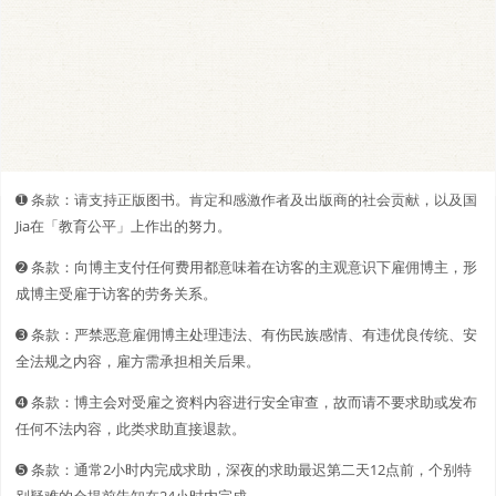
➊️ 条款：请支持正版图书。肯定和感激作者及出版商的社会贡献，以及国
Jia在「教育公平」上作出的努力。
➋️️ 条款：向博主支付任何费用都意味着在访客的主观意识下雇佣博主，形
成博主受雇于访客的劳务关系。
➌ 条款：严禁恶意雇佣博主处理违法、有伤民族感情、有违优良传统、安
全法规之内容，雇方需承担相关后果。
➍ 条款：博主会对受雇之资料内容进行安全审查，故而请不要求助或发布
任何不法内容，此类求助直接退款。
➎ 条款：通常2小时内完成求助，深夜的求助最迟第二天12点前，个别特
别疑难的会提前告知在24小时内完成。