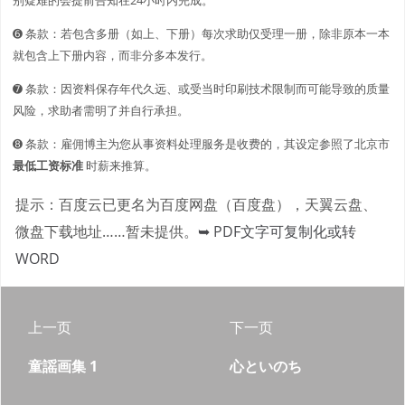
➏ 条款：若包含多册（如上、下册）每次求助仅受理一册，除非原本一本
就包含上下册内容，而非分多本发行。
➐ 条款：因资料保存年代久远、或受当时印刷技术限制而可能导致的质量
风险，求助者需明了并自行承担。
➑ 条款：雇佣博主为您从事资料处理服务是收费的，其设定参照了北京市
最低工资标准
时薪来推算。
提示：百度云已更名为百度网盘（百度盘），天翼云盘、
微盘下载地址……暂未提供。
➥ PDF文字可复制化或转
WORD
上一页
下一页
童謡画集 1
心といのち