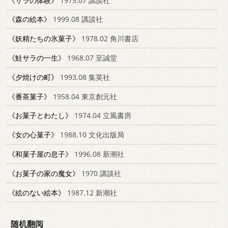
《サラの体験》
1975.07 講談社
《森の絵本》
1999.08 講談社
《妖精たちの氷菓子》
1978.02 角川書店
《鮭サラの一生》
1968.07 至誠堂
《夕焼けの町》
1993.08 集英社
《番茶菓子》
1958.04 東京創元社
《お菓子とわたし》
1974.04 立風書房
《女の心菓子》
1988.10 文化出版局
《和菓子屋の息子》
1996.08 新潮社
《お菓子の家の魔女》
1970 講談社
《絵のない絵本》
1987.12 新潮社
随机翻阅