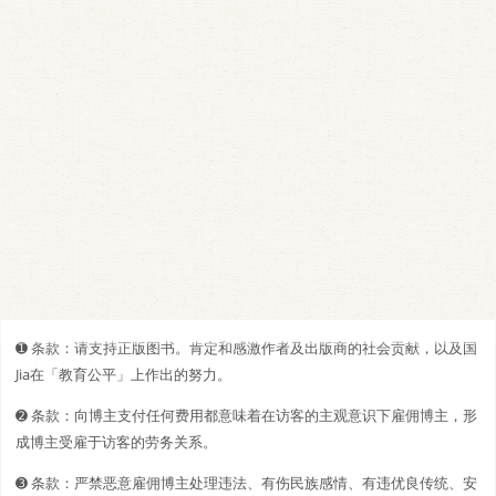
➊️ 条款：请支持正版图书。肯定和感激作者及出版商的社会贡献，以及国
Jia在「教育公平」上作出的努力。
➋️️ 条款：向博主支付任何费用都意味着在访客的主观意识下雇佣博主，形
成博主受雇于访客的劳务关系。
➌ 条款：严禁恶意雇佣博主处理违法、有伤民族感情、有违优良传统、安