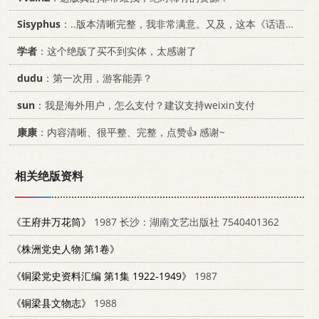
Sisyphus
：..版本清晰完整，我非常满意。又及，这本《话语的真相》...
学者
：这个绝版了买不到实体，太感谢了
dudu
：第一次用，游客能弄？
sun
：我是海外用户，怎么支付？建议支持weixin支付
康康
：内容清晰、很平整、完整，点赞👍 感谢~
相关绝版资料
《王府井万花筒》
1987 长沙：湖南文艺出版社 7540401362
《株洲党史人物 第1卷》
《铜梁党史资料汇编 第1集 1922-1949》
1987
《铜梁县文物志》
1988