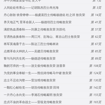
序中共铜梁县委书记 史大平
1
人间处处有青山——记胡陈杰烈士冉光海
3
丹心耿耿 铁骨铮铮——杨虞裳烈士传略杨德佑 杜之祥 敖良荣
14
养天地正气 育革命新人——杨德培烈士传略敖良荣
41
满腔热血洒春秋——刘康之传略敖良荣 刘崇伦
57
甘洒热血换春秋——周江河、彭海山、蒋吉山烈士敖良荣
62
将军英魂垂千古——陈达三烈士传略林浓
67
点燃革命火种的人——吴建庄传略敖良荣
85
誓与马列共生死——杨德进传略敖良荣
89
鞠躬尽瘁的一生——游文俊传略敖良荣 游显章
108
为党的事业奉献一生——熊伯涛传略马中键 敖良荣
124
志士不忌在沟壑——雷汝维传略敖良荣
130
一颗红心献给党——胡浩传略敖良荣 田琦
142
一片丹心永向党——李湘石传略戴明 敖良荣
155
忠贞不渝的革命战士——雷筱龙传略敖良荣
165