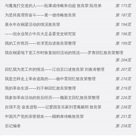
与魔鬼打交道的人——阮肇成传略朱伯超 敖良荣 阮培弟
175
为坚持真理而奋斗——黄一德传略敖良荣
187
唐永年在铜梁活动的情况敖良荣
194
——倪永业简介中共大足县委党史研究室
196
我的工作简历——肖泽宽自述敖良荣整理
199
我在铜梁地下党工作时恢复组织活动的情况——罗青回忆敖良荣整理
204
回忆我为党工作的情况——江伯言口述敖良荣 刘春涛整理
207
我是怎样走上革命道路的——杨中育回忆敖良荣整理
210
我的革命生涯——刘子林回忆敖良荣整理
219
我参加革命活动的前后经历——魏新文回忆敖良荣整理
226
自强不息 奋发进取——记爱国音乐家刘雪庵戴明 敖良荣
238
中国共产党的亲密朋友——顾鹤皋传略敖良荣
251
后记编者
258