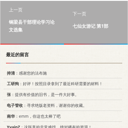
上一页
下一页
铜梁县干部理论学习论
七仙女游记 第1部
文选集
最近的留言
持清
：感谢您的法布施
工研狗
：好评！按照目录拿到了最近科研需要的材料！
张
：提供有价值的旧书，是一件大好事。
电子管收
：寻求绝版老资料，谢谢你的收藏。
南华
：emm，你这也太棒了吧
YvainZ
：这版真的非常难找，绝对稀有的资源！