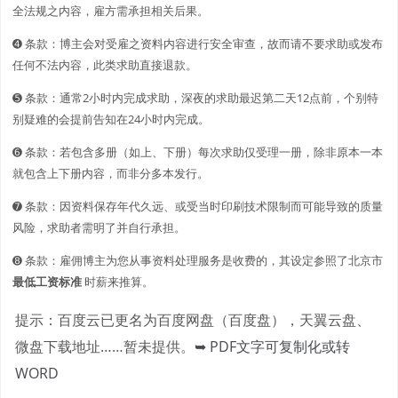
全法规之内容，雇方需承担相关后果。
➍ 条款：博主会对受雇之资料内容进行安全审查，故而请不要求助或发布
任何不法内容，此类求助直接退款。
➎ 条款：通常2小时内完成求助，深夜的求助最迟第二天12点前，个别特
别疑难的会提前告知在24小时内完成。
➏ 条款：若包含多册（如上、下册）每次求助仅受理一册，除非原本一本
就包含上下册内容，而非分多本发行。
➐ 条款：因资料保存年代久远、或受当时印刷技术限制而可能导致的质量
风险，求助者需明了并自行承担。
➑ 条款：雇佣博主为您从事资料处理服务是收费的，其设定参照了北京市
最低工资标准
时薪来推算。
提示：百度云已更名为百度网盘（百度盘），天翼云盘、
微盘下载地址……暂未提供。
➥ PDF文字可复制化或转
WORD