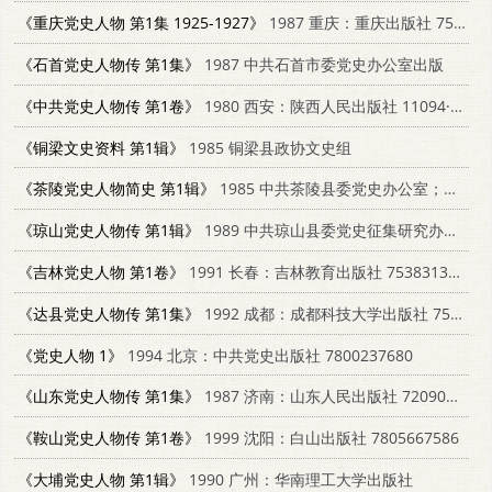
《重庆党史人物 第1集 1925-1927》
1987 重庆：重庆出版社 7536602081
《石首党史人物传 第1集》
1987 中共石首市委党史办公室出版
《中共党史人物传 第1卷》
1980 西安：陕西人民出版社 11094·43
《铜梁文史资料 第1辑》
1985 铜梁县政协文史组
《茶陵党史人物简史 第1辑》
1985 中共茶陵县委党史办公室；茶陵县民政局
《琼山党史人物传 第1辑》
1989 中共琼山县委党史征集研究办公室
《吉林党史人物 第1卷》
1991 长春：吉林教育出版社 7538313672
《达县党史人物传 第1集》
1992 成都：成都科技大学出版社 7561613423
《党史人物 1》
1994 北京：中共党史出版社 7800237680
《山东党史人物传 第1集》
1987 济南：山东人民出版社 7209000461
《鞍山党史人物传 第1卷》
1999 沈阳：白山出版社 7805667586
《大埔党史人物 第1辑》
1990 广州：华南理工大学出版社