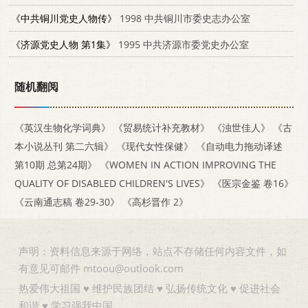
《中共铜川党史人物传》
1998 中共铜川市委史志办公室
《济源党史人物 第1集》
1995 中共济源市委党史办公室
随机翻阅
《英汉生物化学词典》
《贸易统计补充教材》
《浊世佳人》
《古
本小说丛刊 第二六辑》
《现代女性保健》
《自动电力拖动译述
第10期 总第24期》
《WOMEN IN ACTION IMPROVING THE
QUALITY OF DISABLED CHILDREN'S LIVES》
《医宗金鉴 卷16》
《云南通志稿 卷29-30》
《高杉晋作 2》
声明：资料信息来源于网络，站点不存储任何内容文件，如
有意见可邮件 mtoou@outlook.com
热爱伟大祖国 ♥ 维护民族团结 ♥ 弘扬传统文化 ♥ 促进社会
和谐 ♥ 学习强我中国