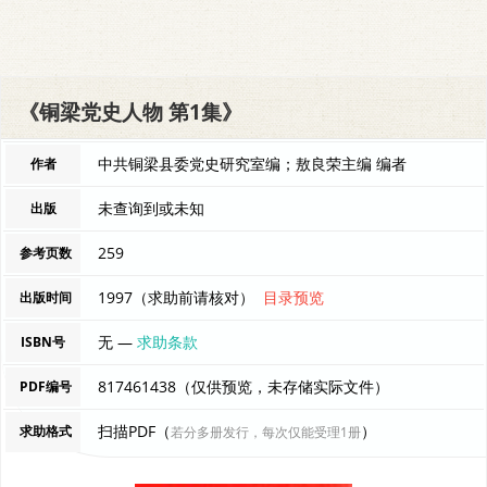
《铜梁党史人物 第1集》
中共铜梁县委党史研究室编；敖良荣主编 编者
作者
未查询到或未知
出版
259
参考页数
1997（求助前请核对）
目录预览
出版时间
无 —
求助条款
ISBN号
817461438（仅供预览，未存储实际文件）
PDF编号
扫描PDF（
）
求助格式
若分多册发行，每次仅能受理1册