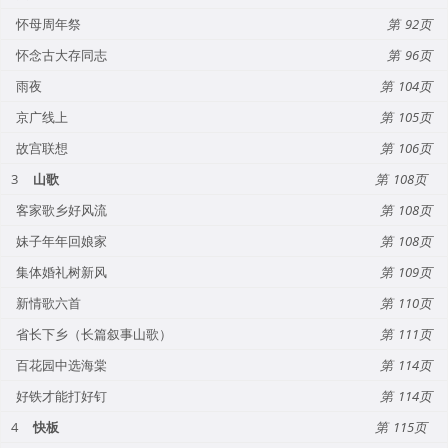
怀母周年祭
92
怀念古大存同志
96
雨夜
104
京广线上
105
故宫联想
106
3
山歌
108
客家歌乡好风流
108
妹子年年回娘家
108
集体婚礼树新风
109
新情歌六首
110
省长下乡（长篇叙事山歌）
111
百花园中选海棠
114
好铁才能打好钉
114
4
快板
115