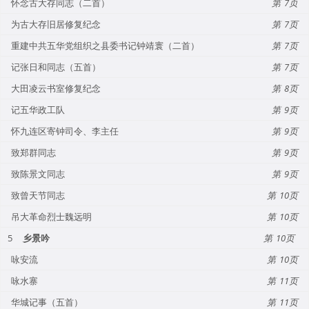
怀念古大存同志（二首）
7
为古大存旧居修复纪念
7
重建中共五华党组织之县委书记钟靖寰（二首）
7
记张日和同志（五首）
7
大田凌云书室修复纪念
8
记五华政工队
9
怀九连区寄钟司令、李主任
9
致郑群同志
9
致陈景文同志
9
致曾天节同志
10
吊大革命烈士魏远明
10
5
乡景吟
10
咏安流
10
咏水寨
11
华城记事（五首）
11