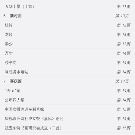
五华十景（十首）
11
6
新村曲
13
岐岭
13
龙岭
13
学少
13
万华
14
茶亭岗
14
咏睦贤水电站
14
7
喜庆篇
14
“四·五”颂
14
公审四人帮
14
中国女排奥运夺魁喜赋
15
庆视嘉应诗社成立暨《嘉风》创刊
15
祝五华诗书画研究会成立（二首）
15