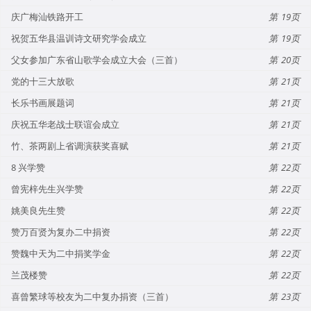
庆广梅汕铁路开工
19
祝贺五华县温训诗文研究学会成立
19
父女参加广东省山歌学会成立大会（三首）
20
党的十三大放歌
21
长乐书画展题词
21
庆祝五华老战士联谊会成立
21
竹、茶两剧上省调演获奖喜赋
21
8 兴学赞
22
曾宪梓先生兴学赞
22
姚美良先生赞
22
赞万百贤为复办二中捐资
22
赞魏中天为二中捐奖学金
22
兰茂楼赞
22
喜曾繁球等校友为二中复办捐资（三首）
23