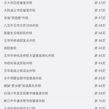
古大存旧居修复作联
67
大田凌云书室修复作联
67
张逸“荣惠楼”作联
67
八五年五华元宵活动作联
68
新建长乐电影院作联
68
五华华侨戏院复名作联
68
戏院春联
68
五华华侨街及侨联大厦奠基典礼作联
69
华侨街落成剪彩作联
69
五华老战士联谊会作联
69
水中周耀金图书馆奠基作联
69
横陂“爱乡楼”落成典礼作联
69
自强小学及宜容教学楼奠基作联
69
桥江中学谦庆图书馆奠基作联
70
五华县府作春节太门联
70