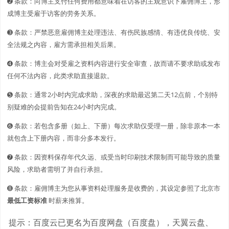
➋️️ 条款：向博主支付任何费用都意味着在访客的主观意识下雇佣博主，形
成博主受雇于访客的劳务关系。
➌ 条款：严禁恶意雇佣博主处理违法、有伤民族感情、有违优良传统、安
全法规之内容，雇方需承担相关后果。
➍ 条款：博主会对受雇之资料内容进行安全审查，故而请不要求助或发布
任何不法内容，此类求助直接退款。
➎ 条款：通常2小时内完成求助，深夜的求助最迟第二天12点前，个别特
别疑难的会提前告知在24小时内完成。
➏ 条款：若包含多册（如上、下册）每次求助仅受理一册，除非原本一本
就包含上下册内容，而非分多本发行。
➐ 条款：因资料保存年代久远、或受当时印刷技术限制而可能导致的质量
风险，求助者需明了并自行承担。
➑ 条款：雇佣博主为您从事资料处理服务是收费的，其设定参照了北京市
最低工资标准
时薪来推算。
提示：百度云已更名为百度网盘（百度盘），天翼云盘、