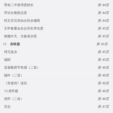
寄前二中曾伟贤校长
44
拜访台胞曾志坚
44
经文宗兄等由台回乡邀晤
44
壬申春重会在台宗长李伦贤
45
致魏中天、古焕谟乡贤
45
12
杂咏篇
45
球王故乡
45
端阳
45
首届教师节有感（二首）
46
骚吟（二首）
46
《东坡传》读后
46
13 述怀篇
46
述怀（二首）
46
言志
47