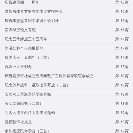
庆祝建国四十一周年
15
参加省体育文史志学术论文报告会
16
庆祝李惠堂首届学术研讨会召开
16
发表球王论文有感
16
纪念五华解放三十五周年
17
为温公标个人画展题句
17
颂国庆三十五周年（五首）
17
祝嘉应大学创办
17
庆祝嘉应诗社成立五周年暨广东梅州客家联谊会成立
18
纪念鸦片战争，讴歌改革开放（二首）
18
长女考上星海音乐学院喜赋
18
长女结婚勖勉（二首）
18
为古元德在西江大学美展题句
19
祝横陂诗社成立
19
参加嘉应民俗学会（三首）
19