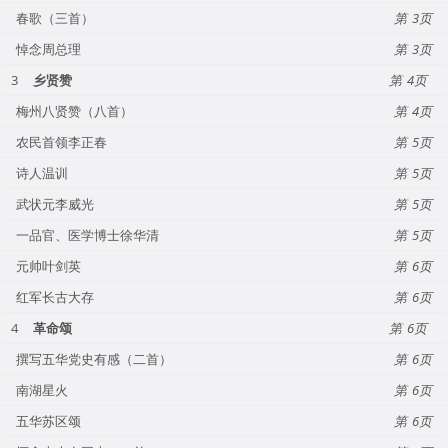
春歌（三首）
3
悼念周总理
3
3
乡贤赞
4
梅州八贤赞（八首）
4
农民首领李正春
5
诗人温训
5
武状元李威光
5
一品官、医学博士徐华清
5
元帅叶剑英
6
红军长古大存
6
4
革命颂
6
撰写五华党史有感（二首）
6
南湖星火
6
五华苏区颂
6