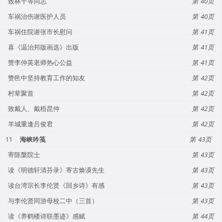
致林干等同志
40
车祸治伤谢医护人员
40
车祸住院谢张市长慰问
41
喜《温治邦版画选》出版
41
赞李仲英老师热心公益
41
赞邑中坚持教育工作的知友
42
村辈聚首
42
致戴人、戴梧昆仲
42
羊城重逢吕俊君
42
11
海峡吟笺
43
寄陈槃院士
43
读《明德轩清芬录》寄古焕谟先生
43
读台湾宗长李伦贤《回乡诗》有感
43
与李伦贤同游母校二中（三首）
43
读《养鹤楼诗联墨迹》感赋
44