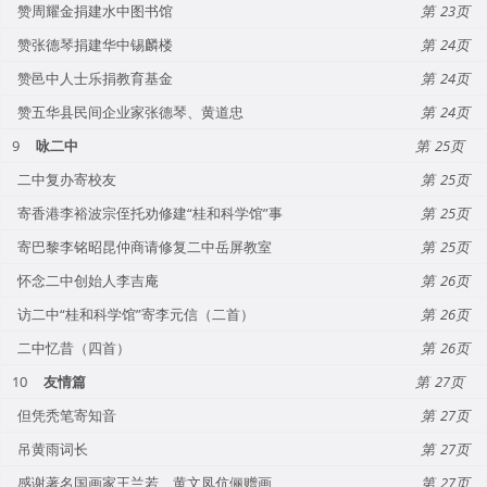
赞周耀金捐建水中图书馆
23
赞张德琴捐建华中锡麟楼
24
赞邑中人士乐捐教育基金
24
赞五华县民间企业家张德琴、黄道忠
24
9
咏二中
25
二中复办寄校友
25
寄香港李裕波宗侄托劝修建“桂和科学馆”事
25
寄巴黎李铭昭昆仲商请修复二中岳屏教室
25
怀念二中创始人李吉庵
26
访二中“桂和科学馆”寄李元信（二首）
26
二中忆昔（四首）
26
10
友情篇
27
但凭秃笔寄知音
27
吊黄雨词长
27
感谢著名国画家王兰若、黄文凤伉俪赠画
27