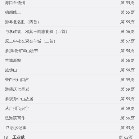
海口至儋州
55
穗韶线上
55
游粤北名胜（四首）
55
与李政寰、邓其玉同志宴叙（五首）
56
原二中校友聚会羊城（二首）
57
参加梅州’90山歌节
58
羊城新貌
58
旅佛山
58
登白云山口占
59
游肇庆七星岩
59
参观孙中山故居
59
从广州飞兴宁
59
忆海滨写作
60
17 歌乡记事
63
18
工业赋
63