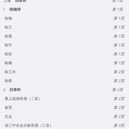
上编
旧体诗
1
1
咏物诗
1
咏梅
1
咏兰
1
咏菊
1
咏竹
1
咏松
1
咏枫
1
咏江水
2
咏桥
2
2
归来吟
2
重上战场有感（二首）
2
春雷
2
文会
2
读三中全会文献有感（三首）
3