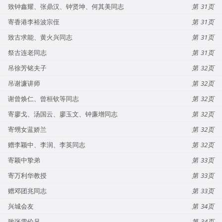
致钟鑫耀、张鼎汉、钟贤坤、何其美同志
31
寄香港李裕波宗侄
31
致古求能、黄火兴同志
31
祭古连老同志
31
吊徐芳铭夫子
32
吊谢濂讲师
32
谢曾焕仁、曾桓钦等同志
32
寄廖戈、汤国云、廖玉文、钟廉增同志
32
寄甥女蓝娇兰
32
赠李颖中、李润、李英同志
32
寄颖中挚弟
33
寄万利华教授
33
赠邓团兆同志
33
兴城会友
34
致张雪伦兄
34