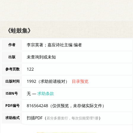
《蛙鼓集》
李宗英著；嘉应诗社主编 编者
作者
未查询到或未知
出版
122
参考页数
1992（求助前请核对）
目录预览
出版时间
无 —
求助条款
ISBN号
816564248（仅供预览，未存储实际文件）
PDF编号
扫描PDF（
）
求助格式
若分多册发行，每次仅能受理1册