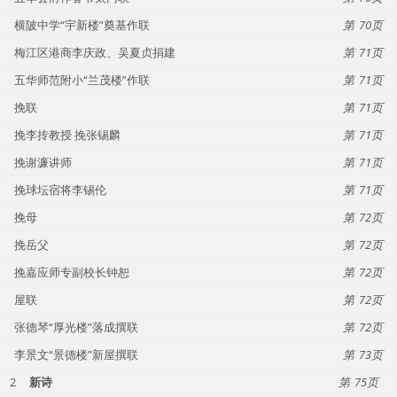
横陂中学“宇新楼”奠基作联
70
梅江区港商李庆政、吴夏贞捐建
71
五华师范附小“兰茂楼”作联
71
挽联
71
挽李抟教授 挽张锡麟
71
挽谢濂讲师
71
挽球坛宿将李锡伦
71
挽母
72
挽岳父
72
挽嘉应师专副校长钟恕
72
屋联
72
张德琴“厚光楼”落成撰联
72
李景文“景德楼”新屋撰联
73
2
新诗
75