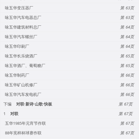
咏五华变压器厂
63
咏五华汽车电器总厂
63
咏五华建筑材料总厂
64
咏五华汽车螺丝厂
64
咏五华印刷厂
64
咏五华长乐烧酒厂
65
咏五华酒厂、葡萄糖厂
65
咏五华制药厂
66
咏五华矿山机修厂
66
咏五华汽车发电机厂
66
下编
对联·新诗·山歌·快板
67
1
对联
67
五华1985年元宵节作联
67
88年宪梓杯球赛作联
67