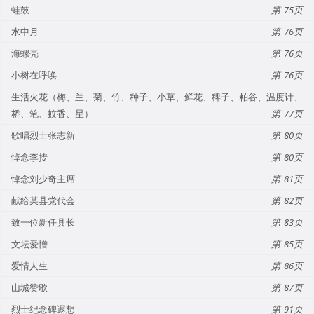
蛙鼓
75
水中月
76
海螺壳
76
小树在呼唤
76
生活火花（梅、兰、菊、竹、种子、小草、鲜花、稗子、粕谷、温度计、
桥、笔、蚊香、星）
77
歌唱烈士张志新
80
悼念李抟
80
悼念刘少奇主席
81
献给某县党代会
82
致一位新任县长
83
文坛爱憎
85
爱情人生
86
山城赞歌
87
烈士纪念碑遐想
91