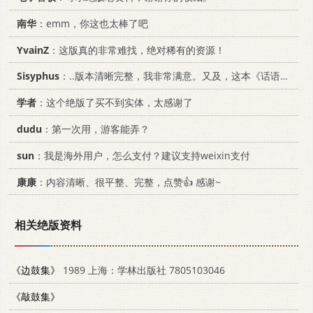
南华
：emm，你这也太棒了吧
YvainZ
：这版真的非常难找，绝对稀有的资源！
Sisyphus
：..版本清晰完整，我非常满意。又及，这本《话语的真相》...
学者
：这个绝版了买不到实体，太感谢了
dudu
：第一次用，游客能弄？
sun
：我是海外用户，怎么支付？建议支持weixin支付
康康
：内容清晰、很平整、完整，点赞👍 感谢~
相关绝版资料
《边鼓集》
1989 上海：学林出版社 7805103046
《敲鼓集》