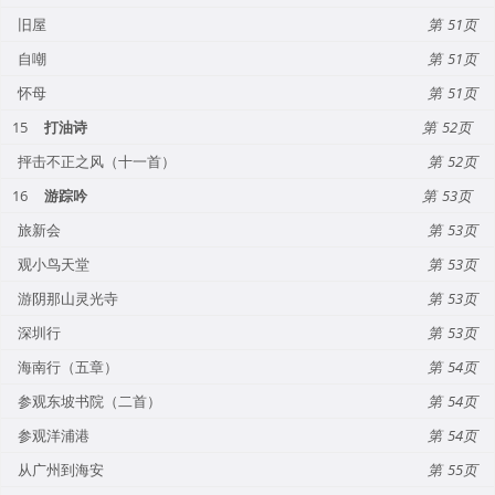
旧屋
51
自嘲
51
怀母
51
15
打油诗
52
抨击不正之风（十一首）
52
16
游踪吟
53
旅新会
53
观小鸟天堂
53
游阴那山灵光寺
53
深圳行
53
海南行（五章）
54
参观东坡书院（二首）
54
参观洋浦港
54
从广州到海安
55