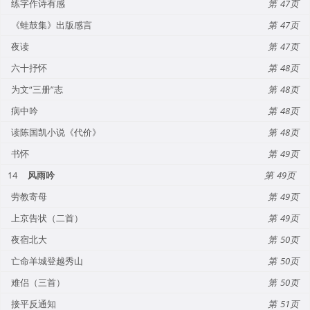
练字作诗有感
47
《蛙鼓集》出版感言
47
夜读
47
六十抒怀
48
为文“三册”志
48
病中吟
48
读陈国凯小说《代价》
48
书怀
49
14
风雨吟
49
劳教寄母
49
上京告状（二首）
49
夜宿北大
50
亡命羊城登越秀山
50
难侣（三首）
50
接平反通知
51