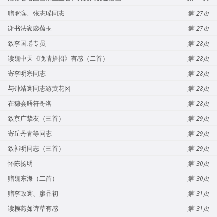
赠罗滨、张志瑶同志
27
谢书法家廖蕴玉
27
致李国瑶专员
28
读魏中天《晚晴拾拙》有感（二首）
28
寄李明宗同志
28
与钟靖寰同志游黄花冈
28
在穗会晤符哥洛
28
致京广挚友（三首）
29
寄丘丹青等同志
29
致郭明同志（三首）
29
怀陈扬明
30
赠魏东海（二首）
30
赠李政寰、廖品初
31
读赖燕如诗草有感
31