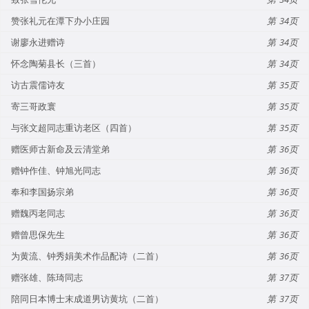
赞张礼元在潭下办小庄园
34
谢廖永进赠诗
34
怀念陶菊县长（三首）
34
访古震儒诗友
35
寄三哥政寰
35
与张文超同志重访老区（四首）
35
赠医师古新命及云清堂弟
36
赠钟作佳、钟旭光同志
36
奉和李国扬宗弟
36
赠魏丙老同志
36
赠曾思保先生
36
为黄流、钟秀娟美术作品配诗（二首）
36
赠张雄、陈琦同志
37
陪同日本博士末成道男访黄坑（二首）
37