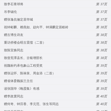
致李石青球将
37
吊李锡伦
37
赠张逸伉俪定居华城
37
祝钟彬麟、赖燕如、赵向平、钟满麟定居岐岭
38
赠古博生诗友
38
重访侨楼会晤古震儒（二首）
38
致陈宜焕同志
38
致曾宪潭县长、古银增部长
38
祝魏标灼承包象山工程受奖
39
赠张运怀、陈禄泉、周金添（二首）
39
赠省体委魏振兰主任
39
读张国华《晚霞集》有感
39
赠李政寰同志
40
赠何奇、钟芬香、李元范、张生等同志
40