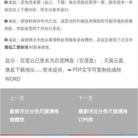
➏ 条款：若包含多册（如上、下册）每次求助仅受理一册，除非原本一本
就包含上下册内容，而非分多本发行。
➐ 条款：因资料保存年代久远、或受当时印刷技术限制而可能导致的质量
风险，求助者需明了并自行承担。
➑ 条款：雇佣博主为您从事资料处理服务是收费的，其设定参照了北京市
最低工资标准
时薪来推算。
提示：百度云已更名为百度网盘（百度盘），天翼云盘、
微盘下载地址……暂未提供。
➥ PDF文字可复制化或转
WORD
上一页
下一页
最新详注分类尺牍渊海
最新详注分类尺牍渊海
馈赠类
订约类