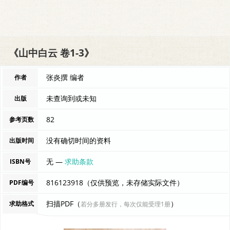
《山中白云 卷1-3》
张炎撰 编者
作者
未查询到或未知
出版
82
参考页数
没有确切时间的资料
出版时间
无 —
求助条款
ISBN号
816123918（仅供预览，未存储实际文件）
PDF编号
扫描PDF（
）
求助格式
若分多册发行，每次仅能受理1册