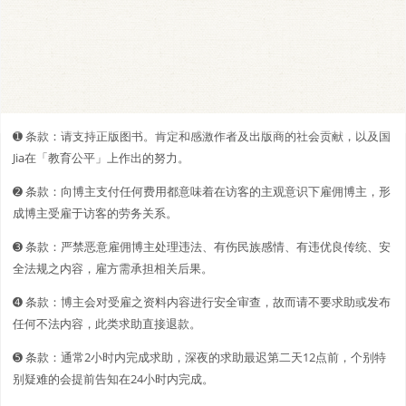
➊️ 条款：请支持正版图书。肯定和感激作者及出版商的社会贡献，以及国
Jia在「教育公平」上作出的努力。
➋️️ 条款：向博主支付任何费用都意味着在访客的主观意识下雇佣博主，形
成博主受雇于访客的劳务关系。
➌ 条款：严禁恶意雇佣博主处理违法、有伤民族感情、有违优良传统、安
全法规之内容，雇方需承担相关后果。
➍ 条款：博主会对受雇之资料内容进行安全审查，故而请不要求助或发布
任何不法内容，此类求助直接退款。
➎ 条款：通常2小时内完成求助，深夜的求助最迟第二天12点前，个别特
别疑难的会提前告知在24小时内完成。