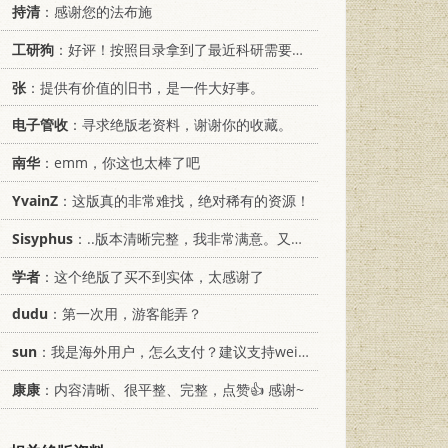
持清
：感谢您的法布施
工研狗
：好评！按照目录拿到了最近科研需要的材料！
张
：提供有价值的旧书，是一件大好事。
电子管收
：寻求绝版老资料，谢谢你的收藏。
南华
：emm，你这也太棒了吧
YvainZ
：这版真的非常难找，绝对稀有的资源！
Sisyphus
：..版本清晰完整，我非常满意。又及，这本《话语的真相》...
学者
：这个绝版了买不到实体，太感谢了
dudu
：第一次用，游客能弄？
sun
：我是海外用户，怎么支付？建议支持weixin支付
康康
：内容清晰、很平整、完整，点赞👍 感谢~