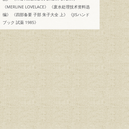
《MERLINE LOVELACE》
《废水处理技术资料选
编》
《四部备要 子部 朱子大全 上》
《JISハンド
ブック 試薬 1985》