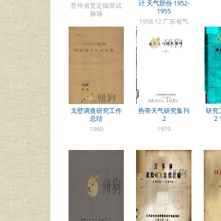
计 天气部份 1952-
贵州省贵定烟草试
1955
验场
1958.12 广东省气
象局广州中心气象
台
戈壁调查研究工作
热带天气研究集刊
研究
总结
2
2 
1960
1979