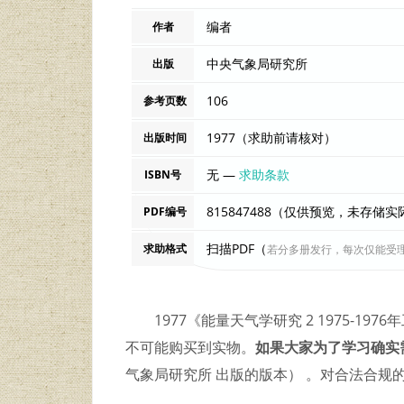
编者
作者
中央气象局研究所
出版
106
参考页数
1977（求助前请核对）
出版时间
无 —
求助条款
ISBN号
815847488（仅供预览，未存储
PDF编号
扫描PDF（
求助格式
若分多册发行，每次仅能受
1977《能量天气学研究 2 1975-
不可能购买到实物。
如果大家为了学习确实
气象局研究所 出版的版本） 。对合法合规