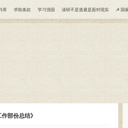
料库
求助条款
学习强国
读研不是逃避是面对现实
☭ 国
6年工作部份总结》