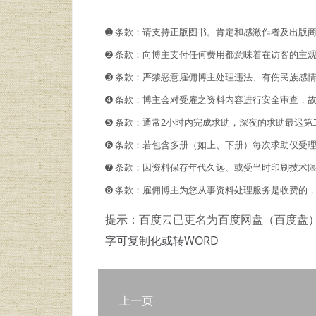
➊️ 条款：请支持正版图书。肯定和感激作者及出版
➋️️ 条款：向博主支付任何费用都意味着在访客的
➌ 条款：严禁恶意雇佣博主处理违法、有伤民族感
➍ 条款：博主会对受雇之资料内容进行安全审查，
➎ 条款：通常2小时内完成求助，深夜的求助最迟第
➏ 条款：若包含多册（如上、下册）每次求助仅受
➐ 条款：因资料保存年代久远、或受当时印刷技术
➑ 条款：雇佣博主为您从事资料处理服务是收费的
提示：百度云已更名为百度网盘（百度盘
字可复制化或转WORD
上一页