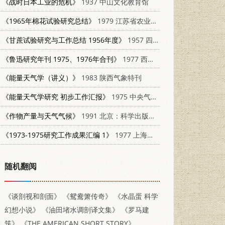
《战时日本工业的危机》
1937 中山文化教育馆
《1965年棉花试验研究总结》
1979 江苏省农业科学院经济作物研究所
《甘蔗试验研究与工作总结 1956年度》
1957 四川省内江甘蔗试验站
《鲁迅研究年刊 1975、1976年合刊》
1977 西北大学鲁迅研究室
《能量天气学（讲义）》
1983 陕西气象特刊
《能量天气学研究 初步工作汇报》
1975 中央气象局气象科学研究所一室二组
《作物产量与天气气候》
1991 北京：科学出版社 703002012X
《1973-1975研究工作成果汇编 1》
1977 上海实验生物研究所
随机翻阅
《谈剖视和剖面》
《鸳鸯箫传奇》
《水晶蛋 科学
幻想小说》
《油田堵水调剖译文集》
《罗马建
筑》
《THE AMERICAN SHORT STORY》