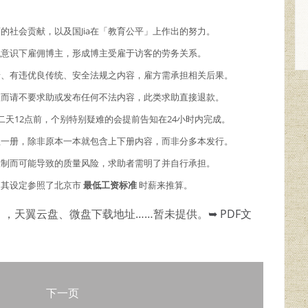
商的社会贡献，以及国Jia在「教育公平」上作出的努力。
主观意识下雇佣博主，形成博主受雇于访客的劳务关系。
情、有违优良传统、安全法规之内容，雇方需承担相关后果。
故而请不要求助或发布任何不法内容，此类求助直接退款。
二天12点前，个别特别疑难的会提前告知在24小时内完成。
理一册，除非原本一本就包含上下册内容，而非分多本发行。
限制而可能导致的质量风险，求助者需明了并自行承担。
，其设定参照了北京市
最低工资标准
时薪来推算。
），天翼云盘、微盘下载地址……暂未提供。
➥ PDF文
下一页