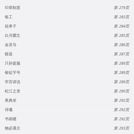
印章制度
279
银工
283
祖孝子
284
白月圜文
285
金灵马
286
髹器
287
只孙宴服
289
银锭字号
289
学宫讲说
289
松江之变
290
果典坐
292
诗谶
292
书画楼
292
物必遇主
293