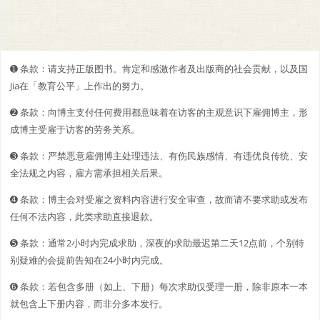
➊️ 条款：请支持正版图书。肯定和感激作者及出版商的社会贡献，以及国
Jia在「教育公平」上作出的努力。
➋️️ 条款：向博主支付任何费用都意味着在访客的主观意识下雇佣博主，形
成博主受雇于访客的劳务关系。
➌ 条款：严禁恶意雇佣博主处理违法、有伤民族感情、有违优良传统、安
全法规之内容，雇方需承担相关后果。
➍ 条款：博主会对受雇之资料内容进行安全审查，故而请不要求助或发布
任何不法内容，此类求助直接退款。
➎ 条款：通常2小时内完成求助，深夜的求助最迟第二天12点前，个别特
别疑难的会提前告知在24小时内完成。
➏ 条款：若包含多册（如上、下册）每次求助仅受理一册，除非原本一本
就包含上下册内容，而非分多本发行。