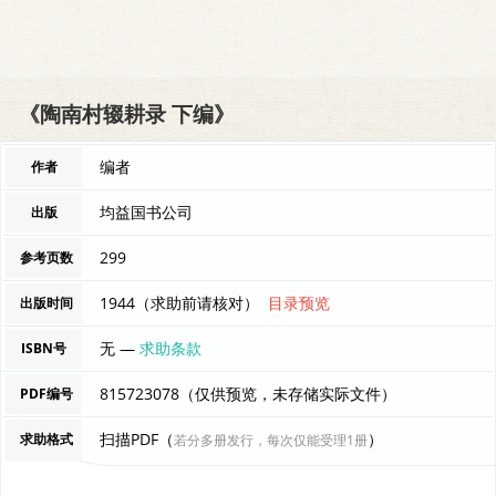
《陶南村辍耕录 下编》
编者
作者
均益国书公司
出版
299
参考页数
1944（求助前请核对）
目录预览
出版时间
无 —
求助条款
ISBN号
815723078（仅供预览，未存储实际文件）
PDF编号
扫描PDF（
）
求助格式
若分多册发行，每次仅能受理1册