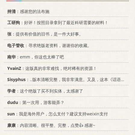
持清
：感谢您的法布施
工研狗
：好评！按照目录拿到了最近科研需要的材料！
张
：提供有价值的旧书，是一件大好事。
电子管收
：寻求绝版老资料，谢谢你的收藏。
南华
：emm，你这也太棒了吧
YvainZ
：这版真的非常难找，绝对稀有的资源！
Sisyphus
：..版本清晰完整，我非常满意。又及，这本《话语的真相》...
学者
：这个绝版了买不到实体，太感谢了
dudu
：第一次用，游客能弄？
sun
：我是海外用户，怎么支付？建议支持weixin支付
康康
：内容清晰、很平整、完整，点赞👍 感谢~