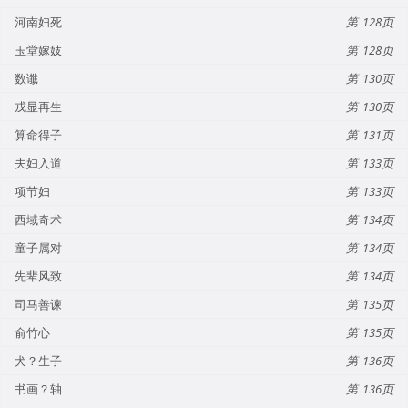
河南妇死
128
玉堂嫁妓
128
数谶
130
戎显再生
130
算命得子
131
夫妇入道
133
项节妇
133
西域奇术
134
童子属对
134
先辈风致
134
司马善谏
135
俞竹心
135
犬？生子
136
书画？轴
136