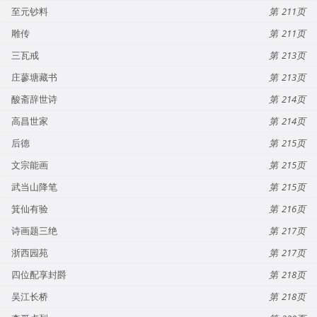
至元钞料
211
雕传
211
三瓦戒
213
庄蓼塘藏书
213
酸斋辞世诗
214
高昌世家
214
后德
215
文宗能画
215
武当山降笔
215
箕仙有验
216
诗画题三绝
217
浙西园苑
217
四位配享封爵
218
吴江长桥
218