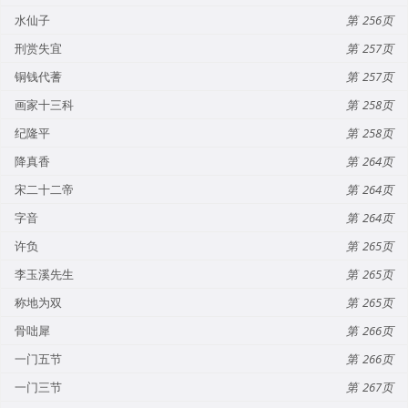
水仙子
256
刑赏失宜
257
铜钱代蓍
257
画家十三科
258
纪隆平
258
降真香
264
宋二十二帝
264
字音
264
许负
265
李玉溪先生
265
称地为双
265
骨咄犀
266
一门五节
266
一门三节
267