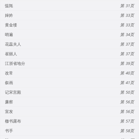
愠羝
31
婶妗
33
黄金缕
33
哨遍
34
花蕊夫人
37
崔丽人
37
江浙省地分
39
改常
40
叙画
41
记宋宫殿
50
廉察
56
宣发
56
檄书露布
57
书手
58