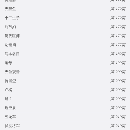
天陨鱼
172
十二生子
172
刘节妇
172
历代医师
173
论秦蜀
177
院本名目
182
遁母
199
天竺观音
200
传国玺
200
卢橘
209
疑？
209
瑞应泉
209
五龙车
210
伏波将军
210