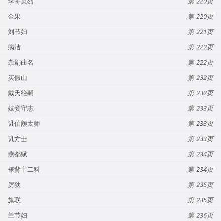
李哥贞烈
220
金果
220
刘节妇
221
病洁
222
杂剧曲名
222
买假山
232
戴氏绝嗣
232
妓妾守志
233
讥伯颜太师
233
讥方士
233
燕都赋
234
裱背十二科
234
厉狄
235
旗联
235
兰节妇
236