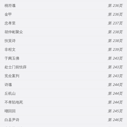
桃符谶
236
金甲
236
忠孝里
237
胡仲彬聚众
238
扶箕诗
238
非程文
239
于阗玉佛
243
处士门前怯薛
243
宪佥案判
243
诗谶
244
丘机山
244
不孝陷地死
244
嘲回回
245
白县尹诗
246