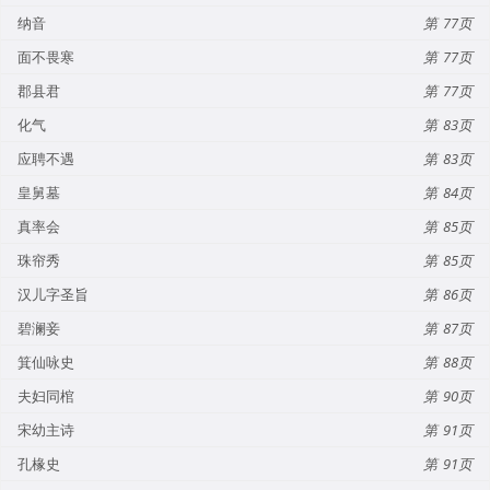
纳音
77
面不畏寒
77
郡县君
77
化气
83
应聘不遇
83
皇舅墓
84
真率会
85
珠帘秀
85
汉儿字圣旨
86
碧澜妾
87
箕仙咏史
88
夫妇同棺
90
宋幼主诗
91
孔椽史
91