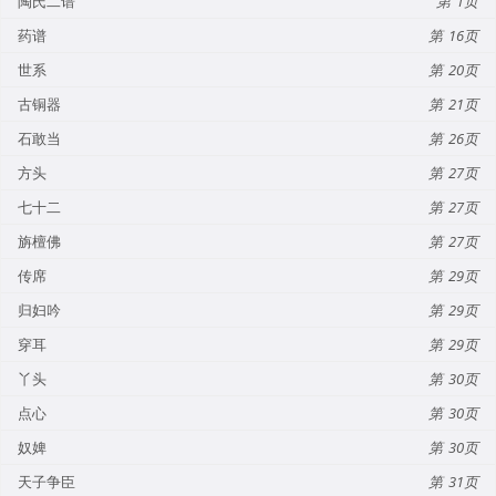
陶氏二谱
1
药谱
16
世系
20
古铜器
21
石敢当
26
方头
27
七十二
27
旃檀佛
27
传席
29
归妇吟
29
穿耳
29
丫头
30
点心
30
奴婢
30
天子争臣
31