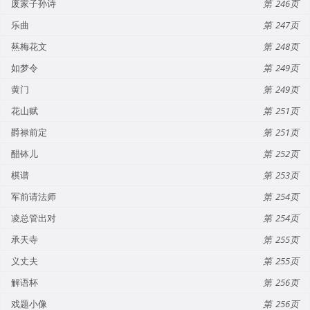
废家子孙诗
246
乐曲
247
爇梅花文
248
如梦令
249
黄门
249
花山赋
251
爵禄前定
251
醋钵儿
252
棋谱
253
军前请法师
254
凌总管出对
254
承天寺
255
义丈夫
255
解语杯
256
戏题小像
256