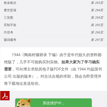
枪金银法
293
磨兜坚箴
294
三笑图
294
官制字讹
295
巾愤考
296
屦舄履考
297
1944《陶南村辍耕录 下编》由于是年代较久的资料都
绝版了，几乎不可能购买到实物。
如果大家为了学习确实
需要
，可向博主求助其电子版PDF文件（由 1944 均益国书
公司 出版的版本） 。对合法合规的求助，我会当即受理并
将下载地址发送给你。
系统维护中...