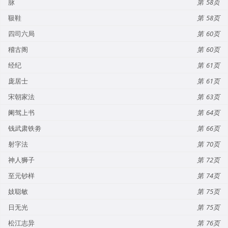
脉
58
靸鞋
58
四司六局
60
稽古阁
60
经纪
61
庞居士
61
宋朝家法
63
阑驾上书
64
钱武肃铁劵
66
射字法
70
神人狮子
72
至元钞样
74
妓聪敏
75
日无光
75
松江志异
76