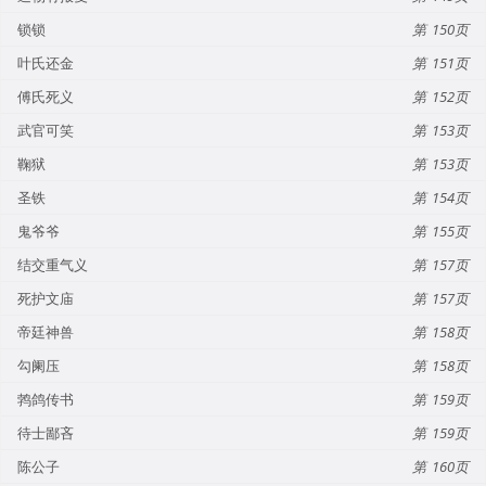
锁锁
150
叶氏还金
151
傅氏死义
152
武官可笑
153
鞠狱
153
圣铁
154
鬼爷爷
155
结交重气义
157
死护文庙
157
帝廷神兽
158
勾阑压
158
鹁鸽传书
159
待士鄙吝
159
陈公子
160