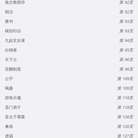
挽文教授诗
92
狷洁
92
雁书
93
碑刻印识
93
九姑玄女课
94
白翎雀
95
天下士
96
宫阙制度
96
公宇
109
喝盏
109
碧珠示谶
118
圣门弟子
118
皇太子署牒
126
禽戏
126
虎祸
127