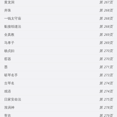
黄龙洞
267
井珠
268
一钱太守庙
268
黏接纸缝法
268
全真教
269
马孝子
269
杨贞妇
270
窑器
270
墨
271
斫琴名手
273
古琴名
274
戏语
274
日家安命法
275
淮涡神
278
寄衣
279