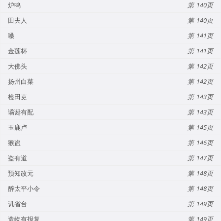
炉鸣
140
田夫人
140
嗓
141
金莲杯
141
大佛头
142
扬州白菜
142
检田吏
143
谲诞有配
143
玉鹿卢
145
猴盗
146
盗有道
147
预知改元
148
醉太平小令
148
讥省台
149
造物有报复
149