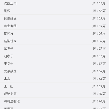
汉魏正闰
161
刚卯
162
倜傥好义
165
道士寿函
165
馄饨方
166
精塑佛像
166
缪孝子
167
赵孝子
167
王义士
167
龙湫献灵
168
木水
168
王一山
169
误堕龙窟
170
鸡司晨有准
170
黄道婆
171