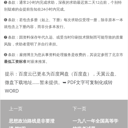
➎ 条款：通常2小时内完成求助，深夜的求助最迟第二天12点前，个别特
别疑难的会提前告知在24小时内完成。
➏ 条款：若包含多册（如上、下册）每次求助仅受理一册，除非原本一本
就包含上下册内容，而非分多本发行。
➐ 条款：因资料保存年代久远、或受当时印刷技术限制而可能导致的质量
风险，求助者需明了并自行承担。
➑ 条款：雇佣博主为您从事资料处理服务是收费的，其设定参照了北京市
最低工资标准
时薪来推算。
提示：百度云已更名为百度网盘（百度盘），天翼云盘、
微盘下载地址……暂未提供。
➥ PDF文字可复制化或转
WORD
上一页
下一页
思想政治路线是非要澄
一九八一年全国高等学