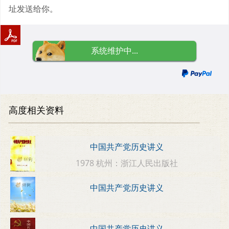
址发送给你。
系统维护中...
高度相关资料
中国共产党历史讲义
1978 杭州：浙江人民出版社
中国共产党历史讲义
中国共产党历史讲义