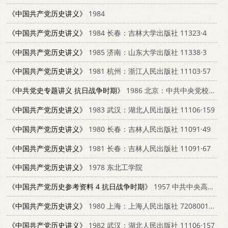
《中国共产党历史讲义》
1984
《中国共产党历史讲义》
1984 长春：吉林大学出版社 11323·4
《中国共产党历史讲义》
1985 济南：山东大学出版社 11338·3
《中国共产党历史讲义》
1981 杭州：浙江人民出版社 11103·57
《中共党史专题讲义 抗日战争时期》
1986 北京：中共中央党校出版社 3230·280
《中国共产党历史讲义》
1983 武汉：湖北人民出版社 11106·159
《中国共产党历史讲义》
1980 长春：吉林人民出版社 11091·49
《中国共产党历史讲义》
1981 长春：吉林人民出版社 11091·67
《中国共产党历史讲义》
1978 东北工学院
《中国共产党历史参考资料 4 抗日战争时期》
1957 中共中央高级党校
《中国共产党历史讲义》
1980 上海：上海人民出版社 7208001340
《中国共产党历史讲义》
1982 武汉：湖北人民出版社 11106·157