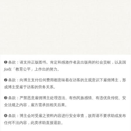
➊️ 条款：请支持正版图书。肯定和感激作者及出版商的社会贡献，以及国
Jia在「教育公平」上作出的努力。
➋️️ 条款：向博主支付任何费用都意味着在访客的主观意识下雇佣博主，形
成博主受雇于访客的劳务关系。
➌ 条款：严禁恶意雇佣博主处理违法、有伤民族感情、有违优良传统、安
全法规之内容，雇方需承担相关后果。
➍ 条款：博主会对受雇之资料内容进行安全审查，故而请不要求助或发布
任何不法内容，此类求助直接退款。