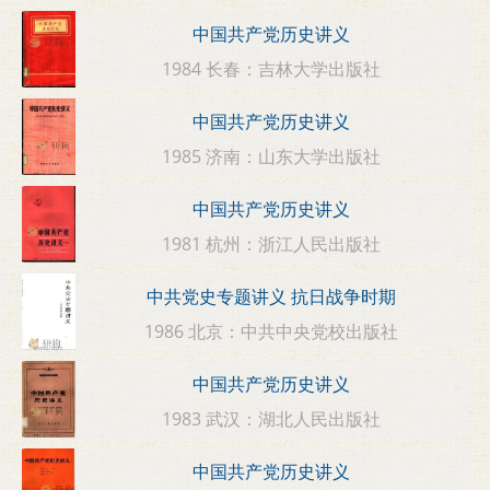
中国共产党历史讲义
1984 长春：吉林大学出版社
中国共产党历史讲义
1985 济南：山东大学出版社
中国共产党历史讲义
1981 杭州：浙江人民出版社
中共党史专题讲义 抗日战争时期
1986 北京：中共中央党校出版社
中国共产党历史讲义
1983 武汉：湖北人民出版社
中国共产党历史讲义