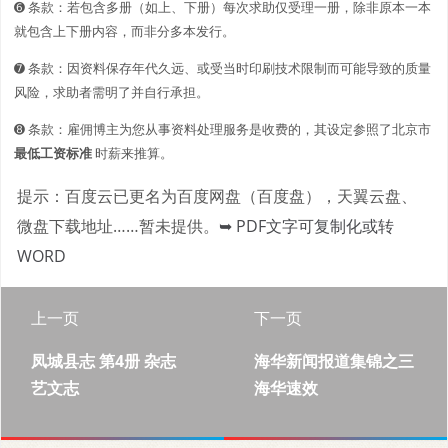
➏ 条款：若包含多册（如上、下册）每次求助仅受理一册，除非原本一本
就包含上下册内容，而非分多本发行。
➐ 条款：因资料保存年代久远、或受当时印刷技术限制而可能导致的质量
风险，求助者需明了并自行承担。
➑ 条款：雇佣博主为您从事资料处理服务是收费的，其设定参照了北京市
最低工资标准
时薪来推算。
提示：百度云已更名为百度网盘（百度盘），天翼云盘、
微盘下载地址……暂未提供。
➥ PDF文字可复制化或转
WORD
上一页
下一页
凤城县志 第4册 杂志
海华新闻报道集锦之三
艺文志
海华速效