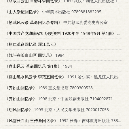
《夺取白云山 革命斗争回忆录》
1960 武汉：湖北人民出版社 T10106·446
《山人杂记回忆录》
中华美术出版社 9789881882295
《彰武风云录 革命回忆录专辑》
中共彰武县委党史办公室
《中国共产党湖南省组织史资料 1920年冬-1949年9月 第1册》
1993
《桓仁革命回忆录 浑江风云》
《战斗在长白山区 回忆录》
1984
《盘山风云 革命回忆录 第1集》
1984
《燕山黑水风云录 李范五回忆录》
1991 哈尔滨：黑龙江人民出版社 7207017774
《齐如山回忆录》
1989 宝文堂书店 7800300528
《齐如山回忆录》
1998 北京：中国戏剧出版社 7104002871
《胡风回忆录》
1993 北京：人民文学出版社 7020017053
《风雪长白山 王传圣回忆录》
1992 长春：吉林教育出版社 7538315268