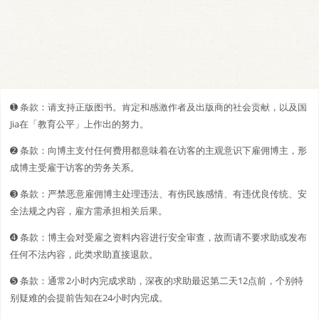
➊️ 条款：请支持正版图书。肯定和感激作者及出版商的社会贡献，以及国
Jia在「教育公平」上作出的努力。
➋️️ 条款：向博主支付任何费用都意味着在访客的主观意识下雇佣博主，形
成博主受雇于访客的劳务关系。
➌ 条款：严禁恶意雇佣博主处理违法、有伤民族感情、有违优良传统、安
全法规之内容，雇方需承担相关后果。
➍ 条款：博主会对受雇之资料内容进行安全审查，故而请不要求助或发布
任何不法内容，此类求助直接退款。
➎ 条款：通常2小时内完成求助，深夜的求助最迟第二天12点前，个别特
别疑难的会提前告知在24小时内完成。