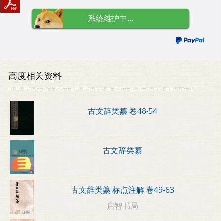
系统维护中...
高度相关资料
古文辞类纂 卷48-54
古文辞类纂
古文辞类纂 标点注解 卷49-63
启智书局