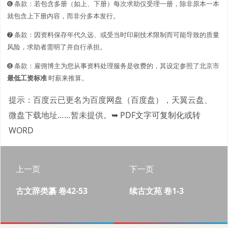
➏ 条款：若包含多册（如上、下册）每次求助仅受理一册，除非原本一本
就包含上下册内容，而非分多本发行。
➐ 条款：因资料保存年代久远、或受当时印刷技术限制而可能导致的质量
风险，求助者需明了并自行承担。
➑ 条款：雇佣博主为您从事资料处理服务是收费的，其设定参照了北京市
最低工资标准
时薪来推算。
提示：百度云已更名为百度网盘（百度盘），天翼云盘、
微盘下载地址……暂未提供。
➥ PDF文字可复制化或转
WORD
上一页
下一页
古文辞类纂 卷42-53
续古文苑 卷1-3