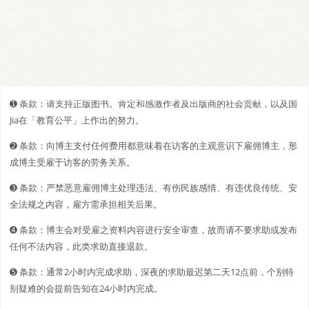
➊️ 条款：请支持正版图书。肯定和感激作者及出版商的社会贡献，以及国
Jia在「教育公平」上作出的努力。
➋️️ 条款：向博主支付任何费用都意味着在访客的主观意识下雇佣博主，形
成博主受雇于访客的劳务关系。
➌ 条款：严禁恶意雇佣博主处理违法、有伤民族感情、有违优良传统、安
全法规之内容，雇方需承担相关后果。
➍ 条款：博主会对受雇之资料内容进行安全审查，故而请不要求助或发布
任何不法内容，此类求助直接退款。
➎ 条款：通常2小时内完成求助，深夜的求助最迟第二天12点前，个别特
别疑难的会提前告知在24小时内完成。