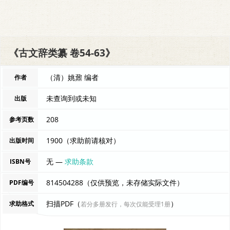
《古文辞类纂 卷54-63》
（清）姚鼐 编者
作者
未查询到或未知
出版
208
参考页数
1900（求助前请核对）
出版时间
无 —
求助条款
ISBN号
814504288（仅供预览，未存储实际文件）
PDF编号
扫描PDF（
）
求助格式
若分多册发行，每次仅能受理1册