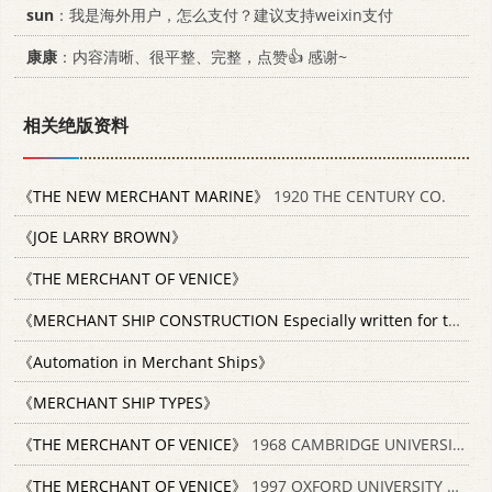
sun
：我是海外用户，怎么支付？建议支持weixin支付
康康
：内容清晰、很平整、完整，点赞👍 感谢~
相关绝版资料
《THE NEW MERCHANT MARINE》
1920 THE CENTURY CO.
《JOE LARRY BROWN》
《THE MERCHANT OF VENICE》
《MERCHANT SHIP CONSTRUCTION Especially written for the Merchant Navy》
《Automation in Merchant Ships》
《MERCHANT SHIP TYPES》
《THE MERCHANT OF VENICE》
1968 CAMBRIDGE UNIVERSITY PRESS
《THE MERCHANT OF VENICE》
1997 OXFORD UNIVERSITY PRESS