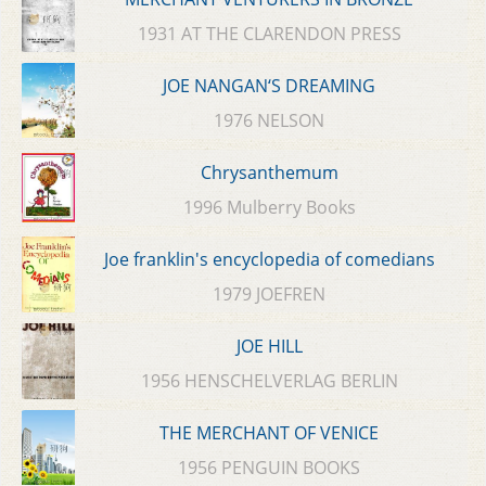
1931 AT THE CLARENDON PRESS
JOE NANGAN‘S DREAMING
1976 NELSON
Chrysanthemum
1996 Mulberry Books
Joe franklin's encyclopedia of comedians
1979 JOEFREN
JOE HILL
1956 HENSCHELVERLAG BERLIN
THE MERCHANT OF VENICE
1956 PENGUIN BOOKS