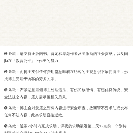
➊️ 条款：请支持正版图书。肯定和感激作者及出版商的社会贡献，以及国
Jia在「教育公平」上作出的努力。
➋️️ 条款：向博主支付任何费用都意味着在访客的主观意识下雇佣博主，形
成博主受雇于访客的劳务关系。
➌ 条款：严禁恶意雇佣博主处理违法、有伤民族感情、有违优良传统、安
全法规之内容，雇方需承担相关后果。
➍ 条款：博主会对受雇之资料内容进行安全审查，故而请不要求助或发布
任何不法内容，此类求助直接退款。
➎ 条款：通常2小时内完成求助，深夜的求助最迟第二天12点前，个别特
别疑难的会提前告知在24小时内完成。