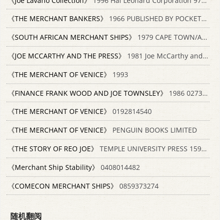
《Joe Lavano Collection》
1996 Hal Leonard Corporation 9780793551606;0793551609
《THE MERCHANT BANKERS》
1966 PUBLISHED BY POCKET BOOKS
《SOUTH AFRICAN MERCHANT SHIPS》
1979 CAPE TOWN/A.A.BALKEMA/ROTTERDAM 0869611151
《JOE MCCARTHY AND THE PRESS》
1981 Joe McCarthy and the Press 0394712463
《THE MERCHANT OF VENICE》
1993
《FINANCE FRANK WOOD AND JOE TOWNSLEY》
1986 0273025872
《THE MERCHANT OF VENICE》
0192814540
《THE MERCHANT OF VENICE》
PENGUIN BOOKS LIMITED
《THE STORY OF REO JOE》
TEMPLE UNIVERSITY PRESS 1592132588
《Merchant Ship Stability》
0408014482
《COMECON MERCHANT SHIPS》
0859373274
随机翻阅