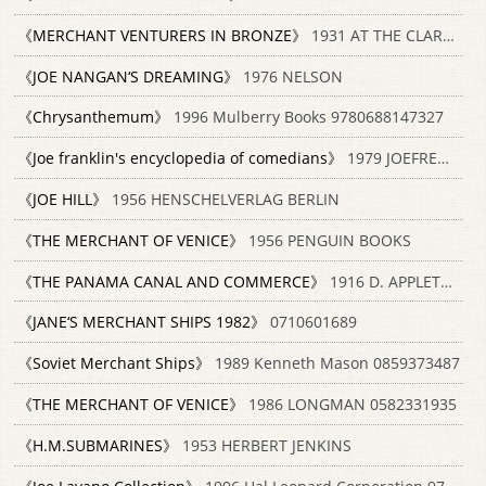
《MERCHANT VENTURERS IN BRONZE》
1931 AT THE CLARENDON PRESS
《JOE NANGAN‘S DREAMING》
1976 NELSON
《Chrysanthemum》
1996 Mulberry Books 9780688147327
《Joe franklin's encyclopedia of comedians》
1979 JOEFREN 806505664
《JOE HILL》
1956 HENSCHELVERLAG BERLIN
《THE MERCHANT OF VENICE》
1956 PENGUIN BOOKS
《THE PANAMA CANAL AND COMMERCE》
1916 D. APPLETON AND COMPANY
《JANE‘S MERCHANT SHIPS 1982》
0710601689
《Soviet Merchant Ships》
1989 Kenneth Mason 0859373487
《THE MERCHANT OF VENICE》
1986 LONGMAN 0582331935
《H.M.SUBMARINES》
1953 HERBERT JENKINS