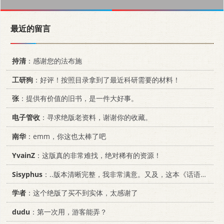
最近的留言
持清
：感谢您的法布施
工研狗
：好评！按照目录拿到了最近科研需要的材料！
张
：提供有价值的旧书，是一件大好事。
电子管收
：寻求绝版老资料，谢谢你的收藏。
南华
：emm，你这也太棒了吧
YvainZ
：这版真的非常难找，绝对稀有的资源！
Sisyphus
：..版本清晰完整，我非常满意。又及，这本《话语的真相》...
学者
：这个绝版了买不到实体，太感谢了
dudu
：第一次用，游客能弄？