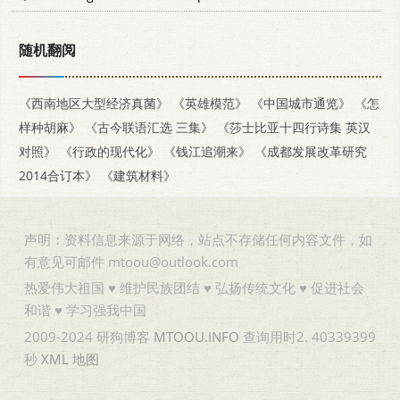
随机翻阅
《西南地区大型经济真菌》
《英雄模范》
《中国城市通览》
《怎
样种胡麻》
《古今联语汇选 三集》
《莎士比亚十四行诗集 英汉
对照》
《行政的现代化》
《钱江追潮来》
《成都发展改革研究
2014合订本》
《建筑材料》
声明：资料信息来源于网络，站点不存储任何内容文件，如
有意见可邮件 mtoou@outlook.com
热爱伟大祖国 ♥ 维护民族团结 ♥ 弘扬传统文化 ♥ 促进社会
和谐 ♥ 学习强我中国
2009-2024 研狗博客
MTOOU.INFO
查询用时2. 40339399
秒
XML
地图