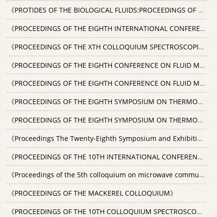
《PROTIDES OF THE BIOLOGICAL FLUIDS:PROCEEDINGS OF THE EIGHTH COLLOQUIUM BRUGES 1960》
《PROCEEDINGS OF THE EIGHTH INTERNATIONAL CONFERENCE ON LOW TEMPERATURE PHYSICS》
《PROCEEDINGS OF THE XTH COLLOQUIUM SPECTROSCOPICUM INTERNATIONALE》
《PROCEEDINGS OF THE EIGHTH CONFERENCE ON FLUID MACHINERY VOL.2》
《PROCEEDINGS OF THE EIGHTH CONFERENCE ON FLUID MACHINERY VOL.1》
《PROCEEDINGS OF THE EIGHTH SYMPOSIUM ON THERMOPHYSICAL PROPERTIES VOLUME1》
《PROCEEDINGS OF THE EIGHTH SYMPOSIUM ON THERMOPHYSICAL PROPERTIES VOLUME2》
《Proceedings The Twenty-Eighth Symposium and Exhibition on the Art of Glassblowing》
《PROCEEDINGS OF THE 10TH INTERNATIONAL CONFERENCE ON COMPUTER COMMUNICATION》
《Proceedings of the 5th colloquium on microwave communication.Vol.2.1974.》
《PROCEEDINGS OF THE MACKEREL COLLOQUIUM》
《PROCEEDINGS OF THE 10TH COLLOQUIUM SPECTROSCOPICUM INTERNATIONALE》