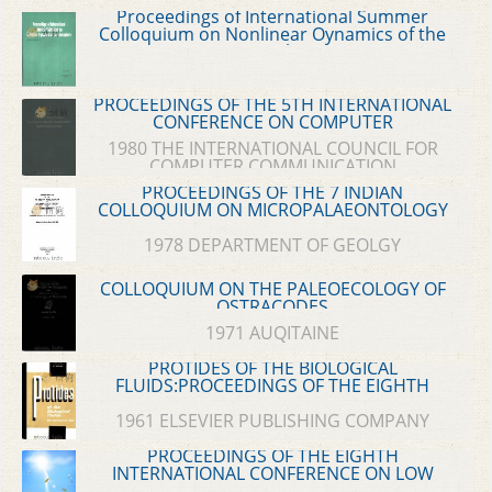
Proceedings of International Summer
Colloquium on Nonlinear Oynamics of the
Atmosphere
PROCEEDINGS OF THE 5TH INTERNATIONAL
CONFERENCE ON COMPUTER
COMMUNICATION
1980 THE INTERNATIONAL COUNCIL FOR
COMPUTER COMMUNICATION
PROCEEDINGS OF THE 7 INDIAN
COLLOQUIUM ON MICROPALAEONTOLOGY
AND STRATIGRAPHY
1978 DEPARTMENT OF GEOLGY
COLLOQUIUM ON THE PALEOECOLOGY OF
OSTRACODES
1971 AUQITAINE
PROTIDES OF THE BIOLOGICAL
FLUIDS:PROCEEDINGS OF THE EIGHTH
COLLOQUIUM BRUGES 1960
1961 ELSEVIER PUBLISHING COMPANY
PROCEEDINGS OF THE EIGHTH
INTERNATIONAL CONFERENCE ON LOW
TEMPERATURE PHYSICS