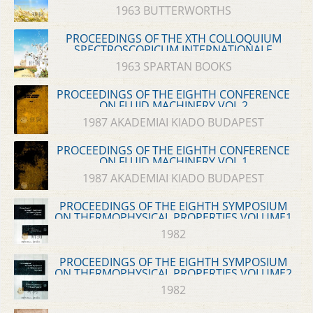
1963 BUTTERWORTHS
PROCEEDINGS OF THE XTH COLLOQUIUM
SPECTROSCOPICUM INTERNATIONALE
1963 SPARTAN BOOKS
PROCEEDINGS OF THE EIGHTH CONFERENCE
ON FLUID MACHINERY VOL.2
1987 AKADEMIAI KIADO BUDAPEST
PROCEEDINGS OF THE EIGHTH CONFERENCE
ON FLUID MACHINERY VOL.1
1987 AKADEMIAI KIADO BUDAPEST
PROCEEDINGS OF THE EIGHTH SYMPOSIUM
ON THERMOPHYSICAL PROPERTIES VOLUME1
1982
PROCEEDINGS OF THE EIGHTH SYMPOSIUM
ON THERMOPHYSICAL PROPERTIES VOLUME2
1982