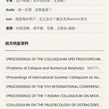
学者
：这个绝版了买不到实体，太感谢了
dudu
：第一次用，游客能弄？
sun
：我是海外用户，怎么支付？建议支持weixin支付
康康
：内容清晰、很平整、完整，点赞👍 感谢~
相关绝版资料
《PROCEEDINGS OF THE COLLOQUIUM SPECTROSCOPICUM INTERNATIONALE 4》
《Problems of Collapse and Numerical Relativity》
9027718164
《Proceedings of International Summer Colloquium on Nonlinear Oynamics of the Atmosphere》
《PROCEEDINGS OF THE 5TH INTERNATIONAL CONFERENCE ON COMPUTER COMMUNICATION》
《PROCEEDINGS OF THE 7 INDIAN COLLOQUIUM ON MICROPALAEONTOLOGY AND STRATIGRAPHY》
《COLLOQUIUM ON THE PALEOECOLOGY OF OSTRACODES》
197