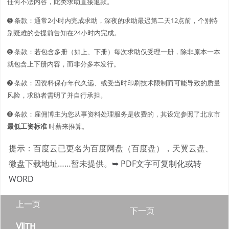
任何不法内容，此类求助直接退款。
➎ 条款：通常2小时内完成求助，深夜的求助最迟第二天12点前，个别特
别疑难的会提前告知在24小时内完成。
➏ 条款：若包含多册（如上、下册）每次求助仅受理一册，除非原本一本
就包含上下册内容，而非分多本发行。
➐ 条款：因资料保存年代久远、或受当时印刷技术限制而可能导致的质量
风险，求助者需明了并自行承担。
➑ 条款：雇佣博主为您从事资料处理服务是收费的，其设定参照了北京市
最低工资标准
时薪来推算。
提示：百度云已更名为百度网盘（百度盘），天翼云盘、
微盘下载地址……暂未提供。
➥ PDF文字可复制化或转
WORD
上一页
下一页
ⅦTH