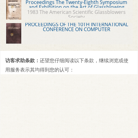
Proceedings The Twenty-Eighth Symposium
and Exhibition on the Art of Glassblowing
1983 The American Scientific Glassblowers
Society
PROCEEDINGS OF THE 10TH INTERNATIONAL
CONFERENCE ON COMPUTER
COMMUNICATION
访客求助条款：
还望您仔细阅读以下条款，继续浏览或使
用服务表示其均得到您的认可：