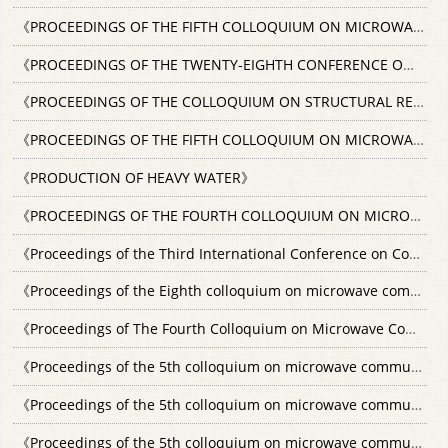
《PROCEEDINGS OF THE FIFTH COLLOQUIUM ON MICROWAVE COMMUNICATION VOL.3》
《PROCEEDINGS OF THE TWENTY-EIGHTH CONFERENCE ON THE DESIGN OF EXPERIMENTS》
《PROCEEDINGS OF THE COLLOQUIUM ON STRUCTURAL RELIABILITY：THE IMPACT OF ADVANCED MATERIALS ON ENGINEER》
《PROCEEDINGS OF THE FIFTH COLLOQUIUM ON MICROWAVE COMMUNICATION VOL.1》
《PRODUCTION OF HEAVY WATER》
《PROCEEDINGS OF THE FOURTH COLLOQUIUM ON MICROWAVE COMMUNICATION VOL.IV》
《Proceedings of the Third International Conference on Computer Communication》
《Proceedings of the Eighth colloquium on microwave communication.1986.》
《Proceedings of The Fourth Colloquium on Microwave Communication V.5》
《Proceedings of the 5th colloquium on microwave communication.Vol.5.1974.》
《Proceedings of the 5th colloquium on microwave communication.Vol.3.1974.》
《Proceedings of the 5th colloquium on microwave communication.Vol.4.1974.》