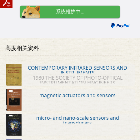
系统维护中...
高度相关资料
CONTEMPORARY INFRARED SENSORS AND
INSTRUMENTS
1980 THE SOCIETY OF PHOTO-OPTICAL
INSTRUMENTATION EINGINEERS
magnetic actuators and sensors
micro- and nano-scale sensors and
transducers