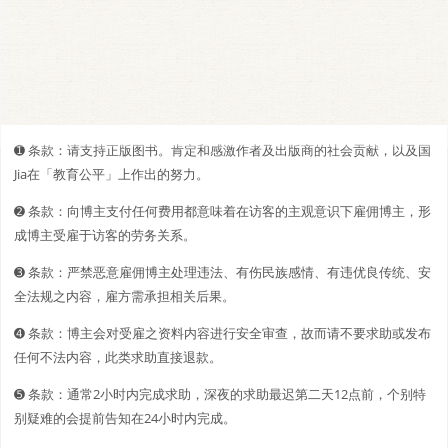
➊️ 条款：请支持正版图书。肯定和感激作者及出版商的社会贡献，以及国
Jia在「教育公平」上作出的努力。
➋️️ 条款：向博主支付任何费用都意味着在访客的主观意识下雇佣博主，形
成博主受雇于访客的劳务关系。
➌ 条款：严禁恶意雇佣博主处理违法、有伤民族感情、有违优良传统、安
全法规之内容，雇方需承担相关后果。
➍ 条款：博主会对受雇之资料内容进行安全审查，故而请不要求助或发布
任何不法内容，此类求助直接退款。
➎ 条款：通常2小时内完成求助，深夜的求助最迟第二天12点前，个别特
别疑难的会提前告知在24小时内完成。