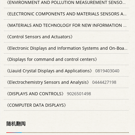
《ENVIRONMENT AND POLLUTION MEASUREMENT SENSORS AND SYSTEMS》
《ELECTRONIC COMPONENTS AND MATERIALS SENSORS AND ACTUATORS》
《MATERIALS AND TECHNOLOGY FOR NEW INFORMATION DISPLAYS》
《Control Sensors and Actuators》
《Electronic Displays and Information Systems and On-Board Electronics》
《Displays for command and control centers》
《Liauid Crystal Displays and Applications》
0819403040
《Electrochemistry Sensors and Analysis》
0444427198
《DISPLAYS AND CONTROLS》
9026501498
《COMPUTER DATA DISPLAYS》
随机翻阅