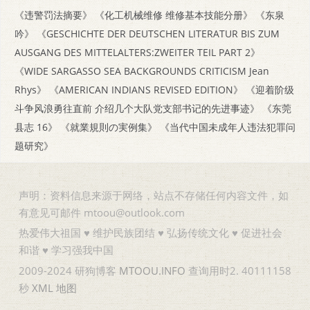
《违警罚法摘要》
《化工机械维修 维修基本技能分册》
《东泉
吟》
《GESCHICHTE DER DEUTSCHEN LITERATUR BIS ZUM
AUSGANG DES MITTELALTERS:ZWEITER TEIL PART 2》
《WIDE SARGASSO SEA BACKGROUNDS CRITICISM Jean
Rhys》
《AMERICAN INDIANS REVISED EDITION》
《迎着阶级
斗争风浪勇往直前 介绍几个大队党支部书记的先进事迹》
《东莞
县志 16》
《就業規則の実例集》
《当代中国未成年人违法犯罪问
题研究》
声明：资料信息来源于网络，站点不存储任何内容文件，如
有意见可邮件 mtoou@outlook.com
热爱伟大祖国 ♥ 维护民族团结 ♥ 弘扬传统文化 ♥ 促进社会
和谐 ♥ 学习强我中国
2009-2024 研狗博客
MTOOU.INFO
查询用时2. 40111158
秒
XML
地图