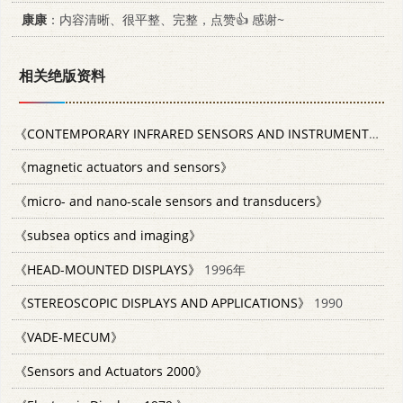
康康
：内容清晰、很平整、完整，点赞👍 感谢~
相关绝版资料
《CONTEMPORARY INFRARED SENSORS AND INSTRUMENTS》
19
《magnetic actuators and sensors》
《micro- and nano-scale sensors and transducers》
《subsea optics and imaging》
《HEAD-MOUNTED DISPLAYS》
1996年
《STEREOSCOPIC DISPLAYS AND APPLICATIONS》
1990
《VADE-MECUM》
《Sensors and Actuators 2000》