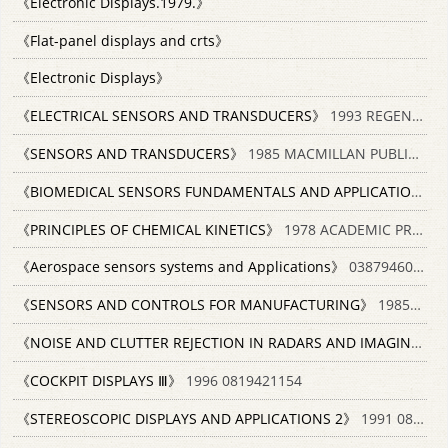
《Electronic Displays.1979.》
《Flat-panel displays and crts》
《Electronic Displays》
《ELECTRICAL SENSORS AND TRANSDUCERS》
1993 REGENTS/PRENTICE HALL
《SENSORS AND TRANSDUCERS》
1985 MACMILLAN PUBLISHERS LTD 0333387104
《BIOMEDICAL SENSORS FUNDAMENTALS AND APPLICATIONS》
《PRINCIPLES OF CHEMICAL KINETICS》
1978 ACADEMIC PRESS 0123219507
《Aerospace sensors systems and Applications》
0387946055
《SENSORS AND CONTROLS FOR MANUFACTURING》
1985 THE AMERICAN SOCIETY OF MECHANICAL ENGINEERS
《NOISE AND CLUTTER REJECTION IN RADARS AND IMAGING SENSORS》
《COCKPIT DISPLAYS Ⅲ》
1996 0819421154
《STEREOSCOPIC DISPLAYS AND APPLICATIONS 2》
1991 0819405566