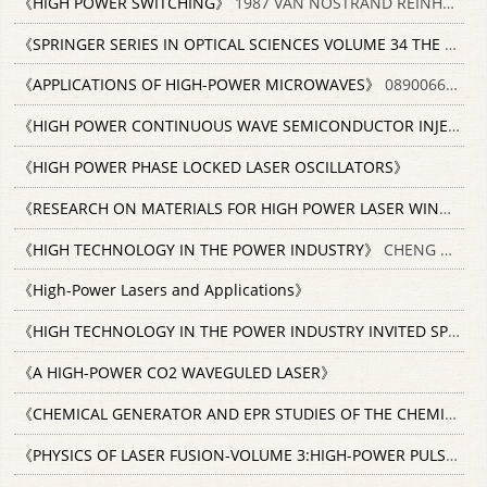
《HIGH POWER SWITCHING》
1987 VAN NOSTRAND REINHOLD COMPANY 0442290675
《SPRINGER SERIES IN OPTICAL SCIENCES VOLUME 34 THE HIGH-POWER LODINE LASER》
《APPLICATIONS OF HIGH-POWER MICROWAVES》
089006699X
《HIGH POWER CONTINUOUS WAVE SEMICONDUCTOR INJECTION LASER》
《HIGH POWER PHASE LOCKED LASER OSCILLATORS》
《RESEARCH ON MATERIALS FOR HIGH POWER LASER WINDOWS》
《HIGH TECHNOLOGY IN THE POWER INDUSTRY》
CHENG KUNG UNIVERSITY
《High-Power Lasers and Applications》
《HIGH TECHNOLOGY IN THE POWER INDUSTRY INVITED SPEECH》
《A HIGH-POWER CO2 WAVEGULED LASER》
《CHEMICAL GENERATOR AND EPR STUDIES OF THE CHEMICAL-OXYGEN-IODINE-LASER SYSTEM》
《PHYSICS OF LASER FUSION-VOLUME 3:HIGH-POWER PULSED LASERS》