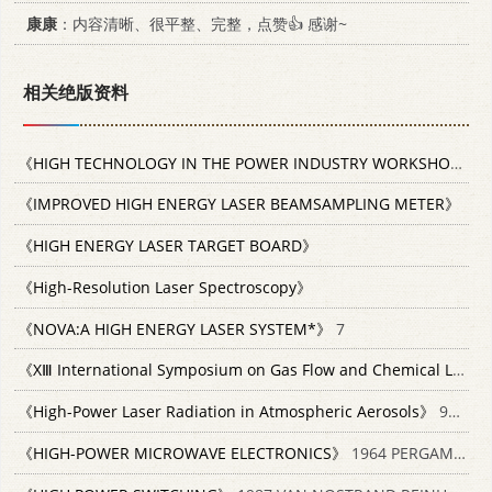
康康
：内容清晰、很平整、完整，点赞👍 感谢~
相关绝版资料
《HIGH TECHNOLOGY IN THE POWER INDUSTRY WORKSHOP ON POWER TECHNOLOGY IN THE 1990'S》
《IMPROVED HIGH ENERGY LASER BEAMSAMPLING METER》
《HIGH ENERGY LASER TARGET BOARD》
《High-Resolution Laser Spectroscopy》
《NOVA:A HIGH ENERGY LASER SYSTEM*》
7
《XⅢ International Symposium on Gas Flow and Chemical Lasers and High-Power Laser Conference》
《High-Power Laser Radiation in Atmospheric Aerosols》
9027717362
《HIGH-POWER MICROWAVE ELECTRONICS》
1964 PERGAMON PRESS