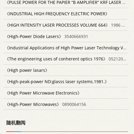
《PULSE POWER FOR THE PAPIER “B AMPLIFIER” KRF LASER SYSTEM》
《INDUSTRIAL HIGH FREQUENCY ELECTRIC POWER》
《HIGH INTENSITY LASER PROCESSES VOLUME 664》
1986 0892526998
《High-Power Diode Lasers》
3540666931
《Industrial Applications of High Power Laser Technology Vol.86 1976.》
《The engineering uses of conherent optics 1976》
0521208793
《High power lasars》
《High-peak-power ND:glasss laser systems.1981.》
《High Power Microwave Electronics》
《High-Power Microwaves》
0890064156
随机翻阅