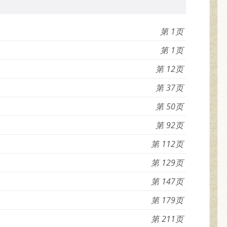
1
1
12
37
50
92
112
129
147
179
211