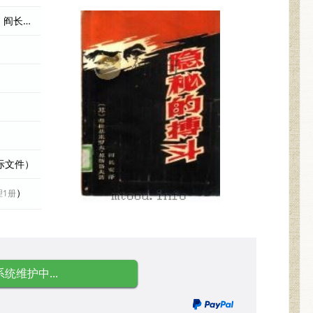
（苏）弗拉基米罗夫，苏斯涪夫著；阎长安译 编者
实际文件）
）
理1册
系统维护中...