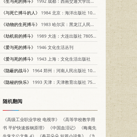
《生与死的搏斗》
1992 成都：西南交通大学出版社 7810222864
《与死亡搏斗的人》
1984 北京：海洋出版社 10193·0382
《动物的生死搏斗》
1983 哈尔滨：黑龙江人民出版社 R7093·748
《劫机前的搏斗》
1989 大连：大连出版社 7805551464
《爱与死的搏斗》
1946 文化生活丛刊
《爱与死的搏斗》
1943 上海：文化生活出版社
《隐蔽的战斗》
1964 郑州：河南人民出版社 10105·610
《隐秘的快乐》
1993 天津：天津教育出版社 7530918893
随机翻阅
《高级工业职业学校 电视学》
《高等学校教学用
书 平炉快速炼钢原理》
《中国血泪记》
《晦庵先
生朱文公文集 4》
《春花朵朵 短篇小说集》
《九