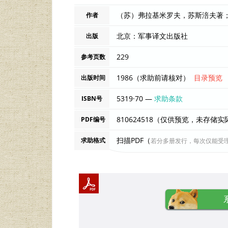
作者
北京：军事译文出版社
出版
229
参考页数
1986（求助前请核对）
目录预览
出版时间
5319·70 —
求助条款
ISBN号
810624518（仅供预览，未存储
PDF编号
扫描PDF（
求助格式
若分多册发行，每次仅能受