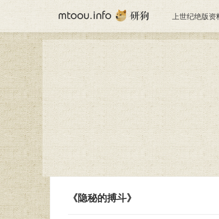
上世纪绝版资
《隐秘的搏斗》