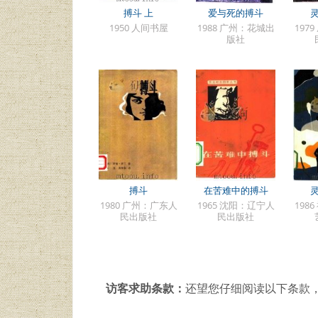
搏斗 上
爱与死的搏斗
1950 人间书屋
1988 广州：花城出
197
版社
搏斗
在苦难中的搏斗
1980 广州：广东人
1965 沈阳：辽宁人
198
民出版社
民出版社
访客求助条款：
还望您仔细阅读以下条款