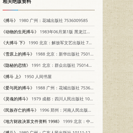
相关绝版资料
《搏斗》
1980 广州：花城出版社 7536009585
《动物的生死搏斗》
1983年06月第1版 黑龙江人民出版社
《大搏斗 下》
1990 北京：解放军文艺出版社 7503301635
《雪原上的搏斗》
1988 北京：新华出版社 7501102651
《隐秘的恋情》
1991 北京：群众出版社 7501407266
《搏斗 上》
1950 人间书屋
《爱与死的搏斗》
1988 广州：花城出版社 7536002459
《灵魂的搏斗》
1979 成都：四川人民出版社 10118·137
《民族存亡的搏斗》
1996 郑州：河南人民出版社 7215036952
《地方财政决算文件资料 1998》
1999 北京：中国财政经济出版社 7500541368
《搏斗》
1980 广州：广东人民出版社 10111·1261