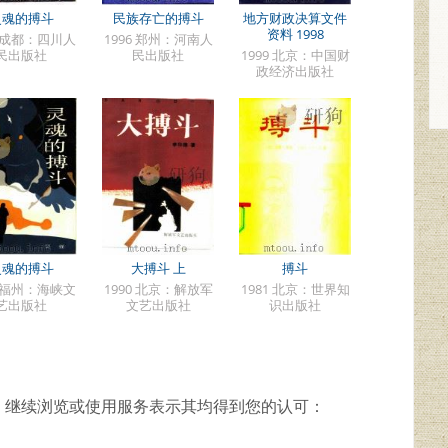
灵魂的搏斗
民族存亡的搏斗
地方财政决算文件
资料 1998
9 成都：四川人
1996 郑州：河南人
民出版社
民出版社
1999 北京：中国财
政经济出版社
灵魂的搏斗
大搏斗 上
搏斗
6 福州：海峡文
1990 北京：解放军
1981 北京：世界知
艺出版社
文艺出版社
识出版社
，继续浏览或使用服务表示其均得到您的认可：