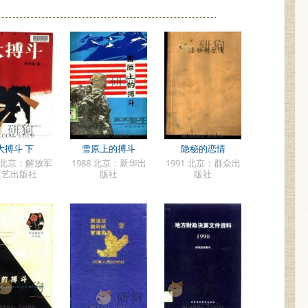
大搏斗 下
雪原上的搏斗
隐秘的恋情
0 北京：解放军
1988 北京：新华出
1991 北京：群众出
文艺出版社
版社
版社