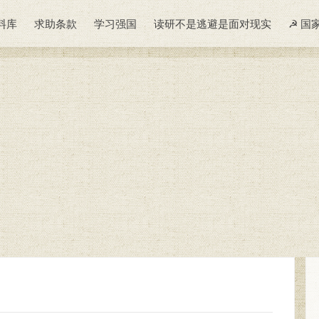
料库
求助条款
学习强国
读研不是逃避是面对现实
☭ 国