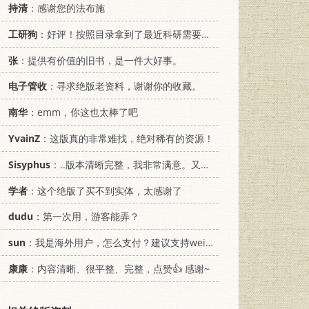
持清
：感谢您的法布施
工研狗
：好评！按照目录拿到了最近科研需要的材料！
张
：提供有价值的旧书，是一件大好事。
电子管收
：寻求绝版老资料，谢谢你的收藏。
南华
：emm，你这也太棒了吧
YvainZ
：这版真的非常难找，绝对稀有的资源！
Sisyphus
：..版本清晰完整，我非常满意。又及，这本《话语的真相》...
学者
：这个绝版了买不到实体，太感谢了
dudu
：第一次用，游客能弄？
sun
：我是海外用户，怎么支付？建议支持weixin支付
康康
：内容清晰、很平整、完整，点赞👍 感谢~