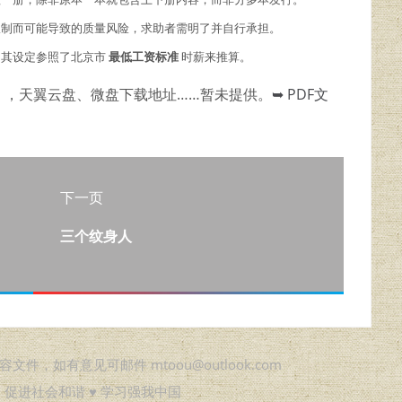
限制而可能导致的质量风险，求助者需明了并自行承担。
，其设定参照了北京市
最低工资标准
时薪来推算。
），天翼云盘、微盘下载地址……暂未提供。
➥ PDF文
下一页
三个纹身人
如有意见可邮件 mtoou@outlook.com
♥ 促进社会和谐 ♥ 学习强我中国