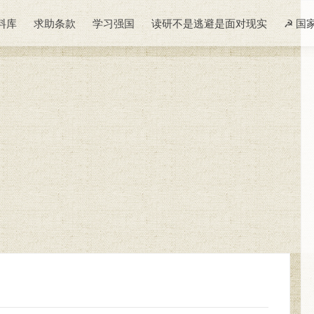
料库
求助条款
学习强国
读研不是逃避是面对现实
☭ 国