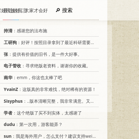
搜索
家好民族好，大家才会好
最近的留言
持清
：感谢您的法布施
工研狗
：好评！按照目录拿到了最近科研需要的材料！
张
：提供有价值的旧书，是一件大好事。
电子管收
：寻求绝版老资料，谢谢你的收藏。
南华
：emm，你这也太棒了吧
YvainZ
：这版真的非常难找，绝对稀有的资源！
Sisyphus
：..版本清晰完整，我非常满意。又及，这本《话语的真相》...
学者
：这个绝版了买不到实体，太感谢了
dudu
：第一次用，游客能弄？
sun
：我是海外用户，怎么支付？建议支持weixin支付