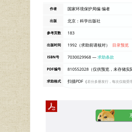
国家环境保护局编 编者
作者
北京：科学出版社
出版
183
参考页数
1992（求助前请核对）
目录预览
出版时间
7030029968 —
求助条款
ISBN号
810552028（仅供预览，未存储
PDF编号
扫描PDF（
求助格式
若分多册发行，每次仅能受