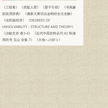
《三怪客》
《虎鲨人臂》
《墨子引得》
《书画篆
刻实用辞典》
《佛家大乘功法金刚经全注全解》
《论民族经济》
《DEGREES OF
UNSOLVABILITY：STRUCTURE AND THEORY》
《泾献文存 卷3-4》
《近代中国史料丛刊 82 秋浦
周尚书 玉山 全集 7》
《大地への祈り》