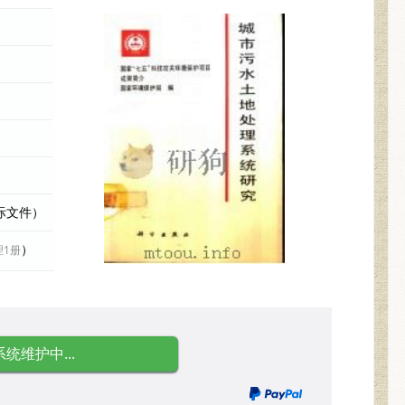
实际文件）
）
理1册
系统维护中...