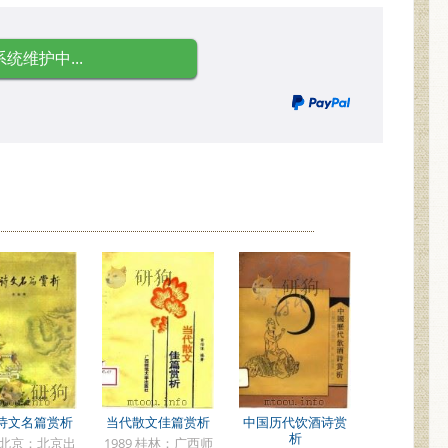
系统维护中...
诗文名篇赏析
当代散文佳篇赏析
中国历代饮酒诗赏
析
5 北京：北京出
1989 桂林：广西师