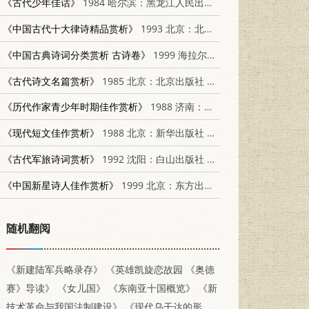
《古代少年佳话》
1984 哈尔滨：黑龙江人民出版社 10093·626
《中国古代十大律诗精品赏析》
1993 北京：北京广播学院出版社 7810044885
《中国古典诗词分类赏析 古诗卷》
1999 海拉尔：内蒙古文化出版社 7805061955
《古代诗文名篇赏析》
1985 北京：北京出版社 10071·574
《历代作家青少年时期佳作赏析》
1988 济南：明天出版社 7533202791
《现代短文佳作赏析》
1988 北京：新华出版社 7501101272
《古代军旅诗词赏析》
1992 沈阳：白山出版社 7805662533
《中国新星诗人佳作赏析》
1999 北京：东方出版社 750600786X
随机翻阅
《新建陆军兵略录存》
《英雄凯旋恋故园 《奥德
赛》导读》
《女儿国》
《东南亚十国概览》
《新
技术革命与我国法制建设》
《现代乌干达的形