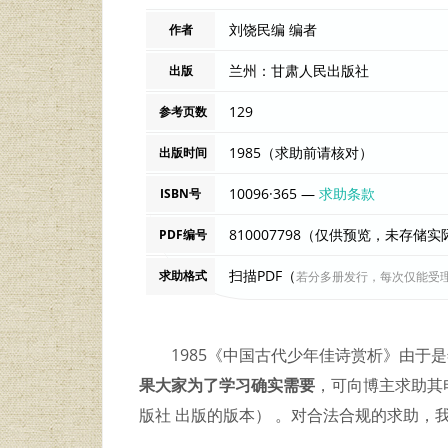
刘饶民编 编者
作者
兰州：甘肃人民出版社
出版
129
参考页数
1985（求助前请核对）
出版时间
10096·365 —
求助条款
ISBN号
810007798（仅供预览，未存储
PDF编号
扫描PDF（
求助格式
若分多册发行，每次仅能受
1985《中国古代少年佳诗赏析》由于
果大家为了学习确实需要
，可向博主求助其电
版社 出版的版本） 。对合法合规的求助，