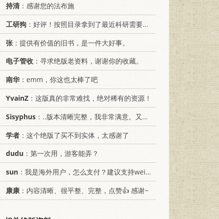
持清
：感谢您的法布施
工研狗
：好评！按照目录拿到了最近科研需要的材料！
张
：提供有价值的旧书，是一件大好事。
电子管收
：寻求绝版老资料，谢谢你的收藏。
南华
：emm，你这也太棒了吧
YvainZ
：这版真的非常难找，绝对稀有的资源！
Sisyphus
：..版本清晰完整，我非常满意。又及，这本《话语的真相》...
学者
：这个绝版了买不到实体，太感谢了
dudu
：第一次用，游客能弄？
sun
：我是海外用户，怎么支付？建议支持weixin支付
康康
：内容清晰、很平整、完整，点赞👍 感谢~