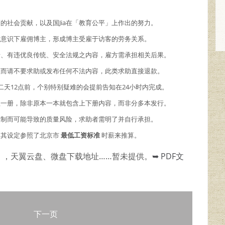
商的社会贡献，以及国Jia在「教育公平」上作出的努力。
主观意识下雇佣博主，形成博主受雇于访客的劳务关系。
情、有违优良传统、安全法规之内容，雇方需承担相关后果。
故而请不要求助或发布任何不法内容，此类求助直接退款。
二天12点前，个别特别疑难的会提前告知在24小时内完成。
理一册，除非原本一本就包含上下册内容，而非分多本发行。
限制而可能导致的质量风险，求助者需明了并自行承担。
，其设定参照了北京市
最低工资标准
时薪来推算。
），天翼云盘、微盘下载地址……暂未提供。
➥ PDF文
下一页