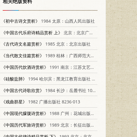
相关绝版资料
《初中古诗文赏析》
1984 太原：山西人民出版社
《中国古代乐府诗精品赏析 上》
北京：北京广播学院出版社 7810042831
《古代诗文名篇赏析》
1985 北京：北京出版社
《当代散文佳篇赏析》
1989 桂林：广西师范大学出版社 7563304355
《中国历代饮酒诗赏析》
1991 南京：江苏文艺出版社 7539902752
《硅酸盐肺》
1994 哈尔滨：黑龙江教育出版社 7531625024
《中国古代诗歌欣赏》
1984 长沙：岳麓书社 10285·11
《戏曲群星》
1982 广播出版社 8236·013
《中国现代朦胧诗赏析》
1988 广州：花城出版社 7536000715
《中国历代军旅诗赏析》
1989 北京：长征出版社 7800150476
《中国古代律诗精品赏析 下》
1993 北京：北京广播学院出版社 781004284X