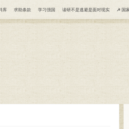
料库
求助条款
学习强国
读研不是逃避是面对现实
☭ 国