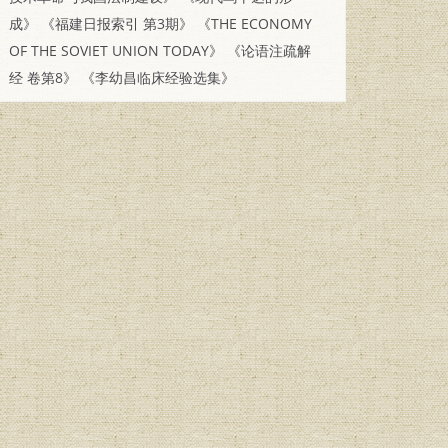
成》
《福建日报索引 第3期》
《THE ECONOMY
OF THE SOVIET UNION TODAY》
《论语注疏解
经 卷第8》
《李幼昌临床经验选集》