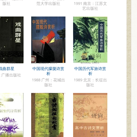
版社
范大学出版社
1991 南京：江苏文
艺出版社
戏曲群星
中国现代朦胧诗赏
中国历代军旅诗赏
析
析
82 广播出版社
1988 广州：花城出
1989 北京：长征出
版社
版社