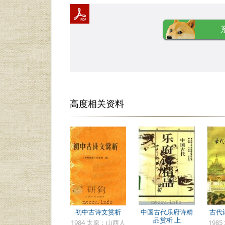
高度相关资料
初中古诗文赏析
中国古代乐府诗精
古代
品赏析 上
1984 太原：山西人
198