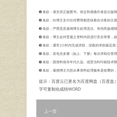
➊️ 条款：请支持正版图书。肯定和感激作者及出版
➋️️ 条款：向博主支付任何费用都意味着在访客的
➌ 条款：严禁恶意雇佣博主处理违法、有伤民族感
➍ 条款：博主会对受雇之资料内容进行安全审查，
➎ 条款：通常2小时内完成求助，深夜的求助最迟第
➏ 条款：若包含多册（如上、下册）每次求助仅受
➐ 条款：因资料保存年代久远、或受当时印刷技术
➑ 条款：雇佣博主为您从事资料处理服务是收费的
提示：百度云已更名为百度网盘（百度盘
字可复制化或转WORD
上一页